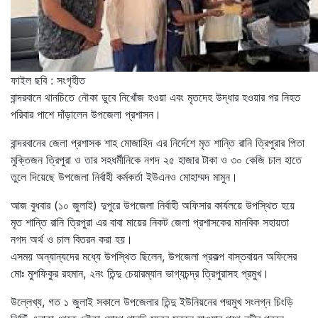
ফাইল ছবি : সংগৃহীত
বান্দরবানে থানচিতে নৌকা ডুবে নিখোঁজ হওয়া এবং মৃতদেহ উদ্ধার হওয়ার পর নিহত
পরিবার পাশে দাঁড়ালেন উপজেলা প্রশাসন।
বান্দরবানের জেলা প্রশাসক শাহ মোজাহিদ এর নির্দেশে মৃত শান্তি রানি ত্রিপুরার পিতা
মুক্তিজন ত্রিপুরা ও তার সহধর্মীনিকে নগদ ২৫ হাজার টাকা ও ৩০ কেজি চাল হাতে
তুলে দিয়েছে উপজেলা নির্বাহী কর্মকর্তা ইউএনও মোহাম্মদ মামুন।
আজ বুধবার (১০ জুলাই) দুপুরে উপজেলা নির্বাহী অফিসার কার্যলয়ে উপস্থিত হয়ে
মৃত শান্তি রানি ত্রিপুরা এর বাবা মায়ের নিকট জেলা প্রশাসকের মানবিক সহায়তা
নগদ অর্থ ও চাল বিতরন করা হয়।
এসময় অন্যান্যদের মধ্যে উপস্থিত ছিলেন, উপজেলা প্রকল্প বাস্তবায়ন অফিসের
মোঃ মুশফিকুর রহমান, ২নং তিন্দু চেয়ারম্যান ভাগ্যচন্দ্র ত্রিপুরাসহ প্রমুখ।
উল্লেখ্য, গত ১ জুলাই সকালে উপজেলার তিন্দু ইউনিয়নের পদ্মমুখ সংলগ্ন চিংড়ি