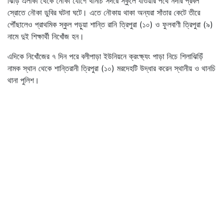
ঝিড়িঁ এলাকা থেকে নৌকা যোগে থানচি সদরে স্কুলে যাওয়ার পথে নদীর প্রবল
স্রোতে নৌকা ডুবির ঘটনা ঘটে। এতে নৌকায় থাকা অন্যরা সাঁতার কেটে তীরে
পৌঁছালেও প্রাথমিক স্কুল পড়ুয়া শান্তি রানি ত্রিপুরা (১০) ও ফুলবাণী ত্রিপুরা (৯)
নামে দুই শিক্ষার্থী নিখোঁজ হন।
এদিকে নিখোঁজের ৭ দিন পরে বলীপাড়া ইউনিয়নে ক্রংক্ষ্যং পাড়া নিচে শিলাঝিড়িঁ
নামক স্থান থেকে শান্তিরানী ত্রিপুরা (১০) মরদেহটি উদ্ধার করেন স্থানীয় ও থানচি
থানা পুলিশ।