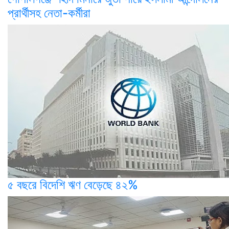
প্রার্থীসহ নেতা-কর্মীরা
৫ বছরে বিদেশি ঋণ বেড়েছে ৪২%