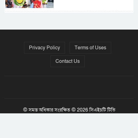
৫ বছরে বিদেশি ঋণ বেড়েছে ৪২%
Privacy Policy
Terms of Uses
নির্বাচনের তফসিল ৮-১৫ ডিসেম্বরের মধ্যে
যেকোনো দিন
Contact Us
ফেব্রুয়ারির প্রথমার্ধে জাতীয় নির্বাচন ও
গণভোট আয়োজনে ইসি প্রস্তুত, প্রধান
উপদেষ্টাকে সিইসি
© সমস্ত অধিকার সংরক্ষিত © 2026 সিএইচটি টিভি
Jony Tripura
Developed By