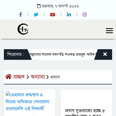
শুক্রবার,
৭
আগস্ট
২০২৬
শিরোনাম :
িকিৎসক
জাতীয় প্রেসক্লাবের সাবেক সভাপতি শওকত মাহমুদ আটক
রাজবাড়ীতে বীর
প্রচ্ছদ
অন্যান্য
প্রবাস
প্রবাস যুক্তরাজ্যে হচ্ছে ৫