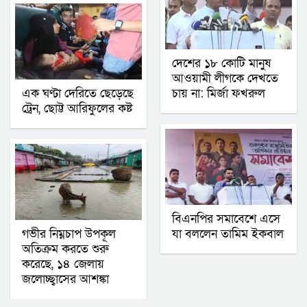
দেশের ১৮ কোটি মানুষ
আওয়ামী লীগকে দেখতে
এক ঘণ্টা দেরিতে ছেড়েছে
চায় না: মির্জা ফখরুল
ট্রেন, ছোট্ট আরিফুলের কষ্ট
বিএনপির সমাবেশে এসে
গভীর নিম্নচাপ উপকূল
যা বললেন তামিম ইকবাল
অতিক্রম করতে শুরু
করেছে, ১৪ জেলায়
জলোচ্ছ্বাসের আশঙ্কা