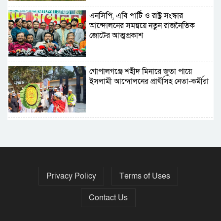
এনসিপি, এবি পার্টি ও রাষ্ট্র সংস্কার
আন্দোলনের সমন্বয়ে নতুন রাজনৈতিক
জোটের আত্মপ্রকাশ
গোপালগঞ্জে শহীদ মিনারে জুতা পায়ে
ইসলামী আন্দোলনের প্রার্থীসহ নেতা-কর্মীরা
৫ বছরে বিদেশি ঋণ বেড়েছে ৪২%
Privacy Policy
Terms of Uses
নির্বাচনের তফসিল ৮-১৫ ডিসেম্বরের মধ্যে
যেকোনো দিন
Contact Us