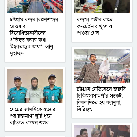
চট্টগ্রাম বন্দর বিদেশিদের
বন্দরে গভীর রাতে
দেওয়ার
কনটেইনার খুলে যা
বিরোধিতাকারীদের
পাওয়া গেল
প্রতিহত করার কথা
‘স্বৈরতন্ত্রের ভাষা’: আনু
মুহাম্মদ
চট্টগ্রাম মেডিকেলে জরুরি
চিকিৎসাসামগ্রীর সংকট,
কিনে দিতে হয় ক্যানুলা,
মেয়ের জামাইকে হত্যার
সিরিঞ্জও
পর রক্তমাখা ছুরি ধুয়ে
বাড়িতে রাখেন শ্বশুর