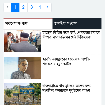
1
2
3
4
সর্বশেষ সংবাদ
জনপ্রিয় সংবাদ
স্বাস্থ্যের ডিজির সঙ্গে তর্ক: শোকজের জবাবে
নিঃশর্ত ক্ষমা চাইলেন সেই চিকিৎসক
জাতীয় প্রেসক্লাবের সাবেক সভাপতি
শওকত মাহমুদ আটক
রাজবাড়ীতে বীর মুক্তিযোদ্ধাদের জন্য
সংরক্ষিত কবরস্থানে দুর্বৃত্তদের আগুন