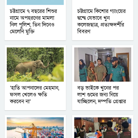
চট্টগ্রামে ৭ বছরের শিশুর
চট্টগ্রামে কিশোর গ্যাংয়ের
নামে অপহরণের মামলা
দ্বন্দ্বে যেভাবে খুন
নিল পুলিশ, তিন দিনেও
কলেজছাত্র, প্রত্যক্ষদর্শীর
মেলেনি মুক্তি
বিবরণ
‘হাতি আপনাদের মেহমান,
বড় ভাইকে খুনের পর
ফসল খেলেও ক্ষতি
লাশ গুমের জন্য নিয়ে
করবেন না’
যাচ্ছিলেন, দম্পতি গ্রেপ্তার