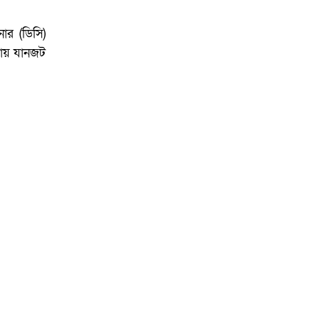
ার (ডিসি)
কায় যানজট