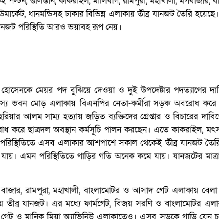
ল্টন, গুলিস্তান, কাকরাইল, মালিবাগ, রামপুরা, মহাখালী, মগবাজার, ব
িউমার্কেট, ধানমন্ডিসহ ঢাকার বিভিন্ন এলাকায় তীব্র যানজট তৈরি হয়েছ
যানজট পরিস্থিতি আরও ভয়াবহ রূপ নেয়।
ক হোসেনকে মেয়র পদ বুঝিয়ে দেওয়া ও দুই উপদেষ্টার পদত্যাগের 
্য ভবন মোড় এলাকায় বিএনপির নেতা-কর্মীরা সড়ক অবরোধ করে
য়ার আলম সাম্য হত্যায় জড়িত ব্যক্তিদের গ্রেপ্তার ও বিচারের দাবি
ধ করে ছাত্রদল অবস্থান কর্মসূচি পালন করছেন। এতে কাকরাইল, মৎ
 পরিস্থিতিতে এসব এলাকার আশপাশে সকাল থেকেই তীব্র যানজট তৈ
 যায়। এমন পরিস্থিতিতে গাড়ির গতি অনেক কমে যায়। যানজটের মাত্
ান বাজার, রামপুরা, মহাখালী, বাংলামোটর ও আসাদ গেট এলাকায় বেলা
ায় তীব্র যানজট। এর মধ্যে ফার্মগেট, বিজয় সরণি ও বাংলামোটর এ
াদ গেট ও মানিক মিয়া অ্যাভিনিউ এলাকাতেও। এসব সড়কে গাড়ি যেন 