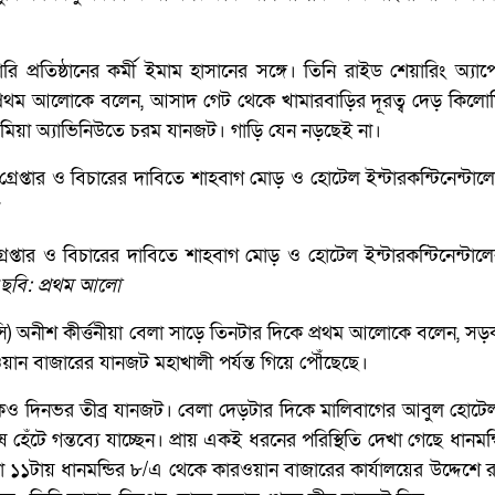
্রতিষ্ঠানের কর্মী ইমাম হাসানের সঙ্গে। তিনি রাইড শেয়ারিং অ্যাপে
্রথম আলোকে বলেন, আসাদ গেট থেকে খামারবাড়ির দূরত্ব দেড় কিলো
মিয়া অ্যাভিনিউতে চরম যানজট। গাড়ি যেন নড়ছেই না।
েপ্তার ও বিচারের দাবিতে শাহবাগ মোড় ও হোটেল ইন্টারকন্টিনেন্টাল
ছবি: প্রথম আলো
সি) অনীশ কীর্ত্তনীয়া বেলা সাড়ে তিনটার দিকে প্রথম আলোকে বলেন, 
য়ান বাজারের যানজট মহাখালী পর্যন্ত গিয়ে পৌঁছেছে।
সড়কেও দিনভর তীব্র যানজট। বেলা দেড়টার দিকে মালিবাগের আবুল হোট
েঁটে গন্তব্যে যাচ্ছেন। প্রায় একই ধরনের পরিস্থিতি দেখা গেছে ধানম
টায় ধানমন্ডির ৮/এ থেকে কারওয়ান বাজারের কার্যালয়ের উদ্দেশে 