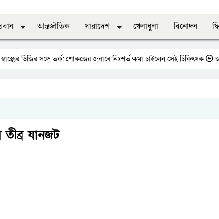
দরবান
আন্তর্জাতিক
সারাদেশ
খেলাধুলা
বিনোদন
ফি
িজির সঙ্গে তর্ক: শোকজের জবাবে নিঃশর্ত ক্ষমা চাইলেন সেই চিকিৎসক
জাতীয় প্রেসক
য় তীব্র যানজট