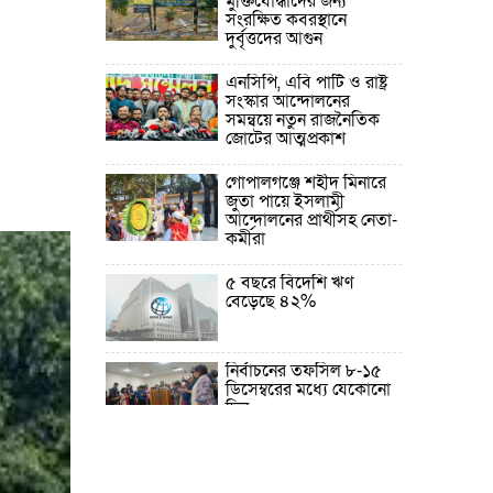
মুক্তিযোদ্ধাদের জন্য
সংরক্ষিত কবরস্থানে
দুর্বৃত্তদের আগুন
এনসিপি, এবি পার্টি ও রাষ্ট্র
সংস্কার আন্দোলনের
সমন্বয়ে নতুন রাজনৈতিক
জোটের আত্মপ্রকাশ
গোপালগঞ্জে শহীদ মিনারে
জুতা পায়ে ইসলামী
আন্দোলনের প্রার্থীসহ নেতা-
কর্মীরা
৫ বছরে বিদেশি ঋণ
বেড়েছে ৪২%
নির্বাচনের তফসিল ৮-১৫
ডিসেম্বরের মধ্যে যেকোনো
দিন
ফেব্রুয়ারির প্রথমার্ধে জাতীয়
নির্বাচন ও গণভোট