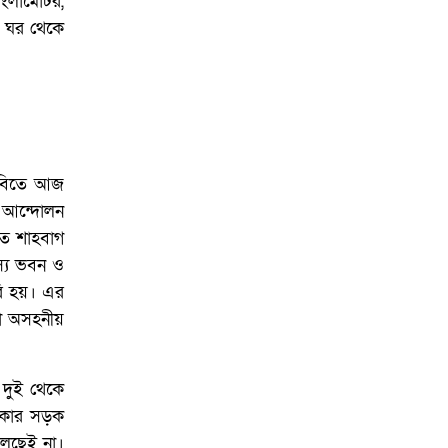
াংলামোটর,
ে। ঘর থেকে
দাবিতে আজ
 আন্দোলন
তে শাহবাগ
স্য ভবন ও
রি হয়। এর
রা অসহনীয়
 দুই থেকে
লাকার সড়ক
চলছেই না।