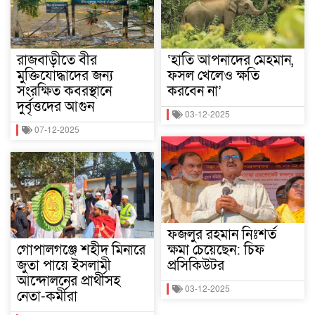
রাজবাড়ীতে বীর
‘হাতি আপনাদের মেহমান,
মুক্তিযোদ্ধাদের জন্য
ফসল খেলেও ক্ষতি
সংরক্ষিত কবরস্থানে
করবেন না’
দুর্বৃত্তদের আগুন
03-12-2025
07-12-2025
ফজলুর রহমান নিঃশর্ত
গোপালগঞ্জে শহীদ মিনারে
ক্ষমা চেয়েছেন: চিফ
জুতা পায়ে ইসলামী
প্রসিকিউটর
আন্দোলনের প্রার্থীসহ
03-12-2025
নেতা-কর্মীরা