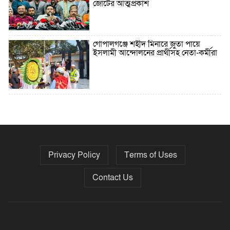
জোটের আত্মপ্রকাশ
গোপালগঞ্জে শহীদ মিনারে জুতা পায়ে
ইসলামী আন্দোলনের প্রার্থীসহ নেতা-কর্মীরা
৫ বছরে বিদেশি ঋণ বেড়েছে ৪২%
Privacy Policy
Terms of Uses
নির্বাচনের তফসিল ৮-১৫ ডিসেম্বরের মধ্যে
যেকোনো দিন
Contact Us
ফেব্রুয়ারির প্রথমার্ধে জাতীয় নির্বাচন ও
গণভোট আয়োজনে ইসি প্রস্তুত, প্রধান