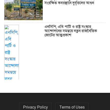
সংরক্ষিত কবরস্থানে দুর্বৃত্তদের আগুন
এনসিপি, এবি পার্টি ও রাষ্ট্র সংস্কার
আন্দোলনের সমন্বয়ে নতুন রাজনৈতিক
জোটের আত্মপ্রকাশ
Privacy Policy
Terms of Uses
গোপালগঞ্জে শহীদ মিনারে জুতা পায়ে