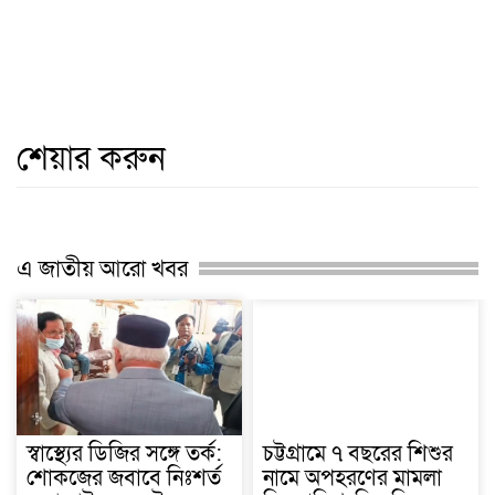
শেয়ার করুন
এ জাতীয় আরো খবর
স্বাস্থ্যের ডিজির সঙ্গে তর্ক:
চট্টগ্রামে ৭ বছরের শিশুর
শোকজের জবাবে নিঃশর্ত
নামে অপহরণের মামলা