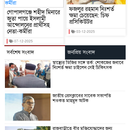
ফজলুর রহমান নিঃশর্ত
গোপালগঞ্জে শহীদ মিনারে
ক্ষমা চেয়েছেন: চিফ
জুতা পায়ে ইসলামী
প্রসিকিউটর
আন্দোলনের প্রার্থীসহ
নেতা-কর্মীরা
03-12-2025
07-12-2025
সর্বশেষ সংবাদ
জনপ্রিয় সংবাদ
স্বাস্থ্যের ডিজির সঙ্গে তর্ক: শোকজের জবাবে
নিঃশর্ত ক্ষমা চাইলেন সেই চিকিৎসক
জাতীয় প্রেসক্লাবের সাবেক সভাপতি
শওকত মাহমুদ আটক
রাজবাড়ীতে বীর মুক্তিযোদ্ধাদের জন্য