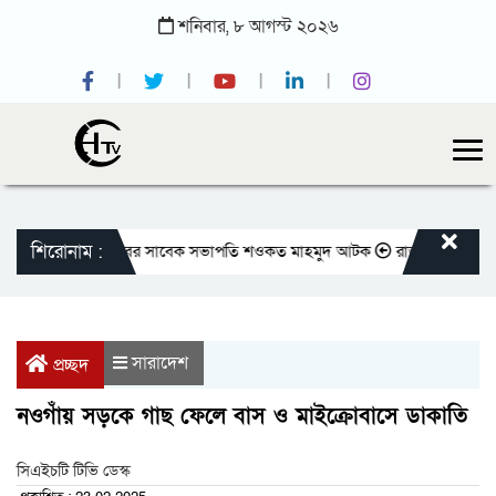
শনিবার,
৮
আগস্ট
২০২৬
শিরোনাম :
জাতীয় প্রেসক্লাবের সাবেক সভাপতি শওকত মাহমুদ আটক
রাজবাড়ীতে বীর মুক্তিয
সারাদেশ
প্রচ্ছদ
নওগাঁয় সড়কে গাছ ফেলে বাস ও মাইক্রোবাসে ডাকাতি
সিএইচটি টিভি ডেস্ক