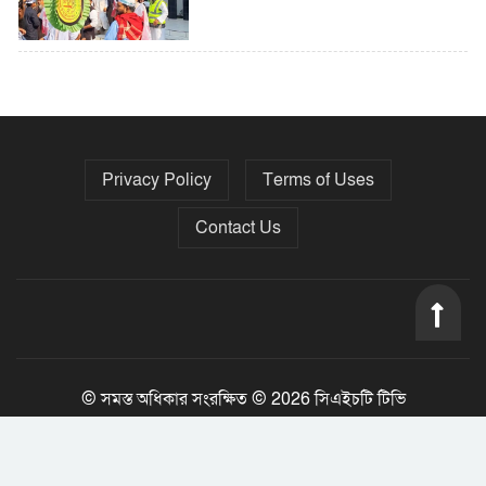
৫ বছরে বিদেশি ঋণ বেড়েছে ৪২%
Privacy Policy
Terms of Uses
নির্বাচনের তফসিল ৮-১৫ ডিসেম্বরের মধ্যে
যেকোনো দিন
Contact Us
ফেব্রুয়ারির প্রথমার্ধে জাতীয় নির্বাচন ও
গণভোট আয়োজনে ইসি প্রস্তুত, প্রধান
উপদেষ্টাকে সিইসি
© সমস্ত অধিকার সংরক্ষিত © 2026 সিএইচটি টিভি
Jony Tripura
Developed By