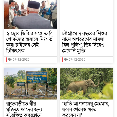
স্বাস্থ্যের ডিজির সঙ্গে তর্ক:
চট্টগ্রামে ৭ বছরের শিশুর
শোকজের জবাবে নিঃশর্ত
নামে অপহরণের মামলা
ক্ষমা চাইলেন সেই
নিল পুলিশ, তিন দিনেও
চিকিৎসক
মেলেনি মুক্তি
07-12-2025
07-12-2025
রাজবাড়ীতে বীর
‘হাতি আপনাদের মেহমান,
মুক্তিযোদ্ধাদের জন্য
ফসল খেলেও ক্ষতি
সংরক্ষিত কবরস্থানে
করবেন না’