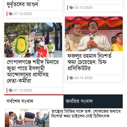
দুর্বৃত্তদের আগুন
03-12-2025
07-12-2025
ফজলুর রহমান নিঃশর্ত
গোপালগঞ্জে শহীদ মিনারে
ক্ষমা চেয়েছেন: চিফ
জুতা পায়ে ইসলামী
প্রসিকিউটর
আন্দোলনের প্রার্থীসহ
03-12-2025
নেতা-কর্মীরা
07-12-2025
সর্বশেষ সংবাদ
জনপ্রিয় সংবাদ
স্বাস্থ্যের ডিজির সঙ্গে তর্ক: শোকজের জবাবে
নিঃশর্ত ক্ষমা চাইলেন সেই চিকিৎসক