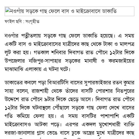
ফাইল ছবি : সংগৃহীত
নওগাঁর পত্নীতলায় সড়কে গাছ ফেলে ডাকাতি হয়েছে। এ সময়
একটি বাস ও মাইক্রোবাসের যাত্রীদের কাছ থেকে টাকা ও মালপত্র
লুট করা হয়। গতকাল শনিবার দিবাগত রাত পৌনে ১২টার দিকে
উপজেলার নজিপুর-সাপাহার সড়কের মানাষী ও করমজাইয়ের
মাঝামাঝি এলাকায় এ ঘটনা ঘটে।
ডাকাতের কবলে পড়া বিআরটিসি বাসের সুপারভাইজার রতন কুমার
সাহা বলেন, রাজশাহী থেকে তাঁদের বাসটি পোরশার নিতপুরের
উদ্দেশে রাত পৌনে ৯টার দিকে ছেড়ে আসে। দিবাগত রাত পৌনে
১২টার দিকে ঘটনাস্থলে পৌঁছালে সড়কে গাছ ফেলা দেখে বাসের
গতি কমিয়ে ফেলা হয়। এ সময় বাসটির পাশাপাশি একটি
মাইক্রোবাসও আটকা পড়ে। এরপর একদল মুখোশধারী ব্যক্তি
দরজা-জানালার গ্লাস ভেঙে বাসে ঢুকে অস্ত্রের মুখে যাত্রীদের কাছ