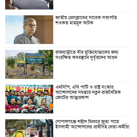
জাতীয় প্রেসক্লাবের সাবেক সভাপতি
শওকত মাহমুদ আটক
রাজবাড়ীতে বীর মুক্তিযোদ্ধাদের জন্য
সংরক্ষিত কবরস্থানে দুর্বৃত্তদের আগুন
এনসিপি, এবি পার্টি ও রাষ্ট্র সংস্কার
আন্দোলনের সমন্বয়ে নতুন রাজনৈতিক
জোটের আত্মপ্রকাশ
গোপালগঞ্জে শহীদ মিনারে জুতা পায়ে
ইসলামী আন্দোলনের প্রার্থীসহ নেতা-কর্মীরা