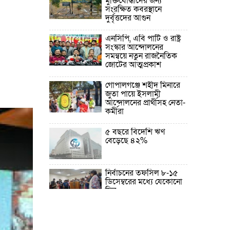
মুক্তিযোদ্ধাদের জন্য
সংরক্ষিত কবরস্থানে
দুর্বৃত্তদের আগুন
এনসিপি, এবি পার্টি ও রাষ্ট্র
সংস্কার আন্দোলনের
সমন্বয়ে নতুন রাজনৈতিক
জোটের আত্মপ্রকাশ
গোপালগঞ্জে শহীদ মিনারে
জুতা পায়ে ইসলামী
আন্দোলনের প্রার্থীসহ নেতা-
কর্মীরা
৫ বছরে বিদেশি ঋণ
বেড়েছে ৪২%
নির্বাচনের তফসিল ৮-১৫
ডিসেম্বরের মধ্যে যেকোনো
দিন
ফেব্রুয়ারির প্রথমার্ধে জাতীয়
নির্বাচন ও গণভোট