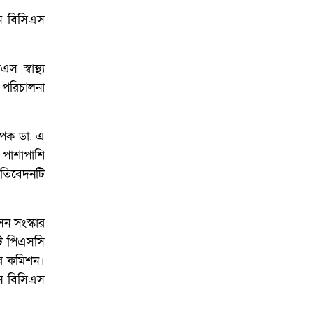
মান বিসিএস
স্বাস্থ্য
ত পরিচালনা
যাপক ডা. এ
 পাশাপাশি
্রতিবেদনটি
ন সংস্কার
টি পিএসসি
কার কমিশন।
নে বিসিএস