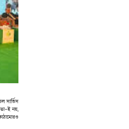
আয়োজনে ইসি প্রস্তুত,
প্রধান উপদেষ্টাকে সিইসি
ভিল সার্ভিস
ু তা–ই নয়,
নকাঠামোরও