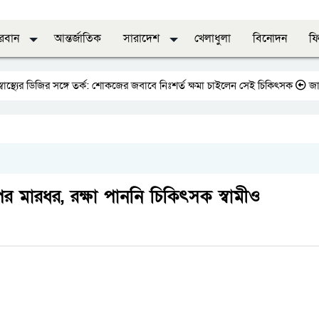
দরবান
আন্তর্জাতিক
সারাদেশ
খেলাধুলা
বিনোদন
ফি
িজির সঙ্গে তর্ক: শোকজের জবাবে নিঃশর্ত ক্ষমা চাইলেন সেই চিকিৎসক
জাতীয় প্রেসক্
র মারধর, রক্ষা পাননি চিকিৎসক স্বামীও