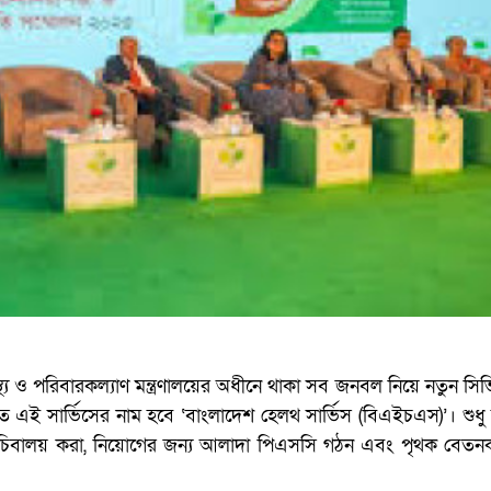
ং স্বাস্থ্য ও পরিবারকল্যাণ মন্ত্রণালয়ের অধীনে থাকা সব জনবল নিয়ে নতুন সি
তাবিত এই সার্ভিসের নাম হবে ‘বাংলাদেশ হেলথ সার্ভিস (বিএইচএস)’। শুধ
ত্র সচিবালয় করা, নিয়োগের জন্য আলাদা পিএসসি গঠন এবং পৃথক বেত