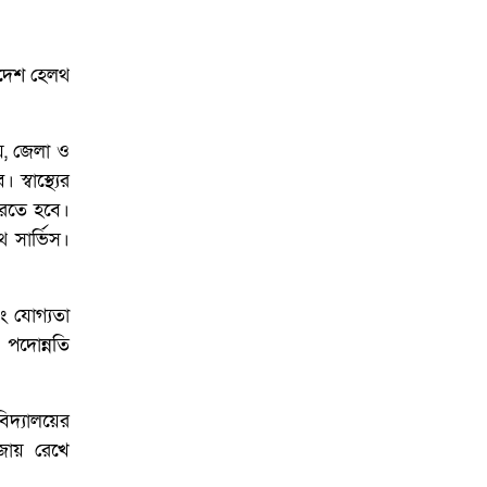
াদেশ হেলথ
ীয়, জেলা ও
স্বাস্থ্যের
করতে হবে।
থ সার্ভিস।
বং যোগ্যতা
 পদোন্নতি
বিদ্যালয়ের
বজায় রেখে