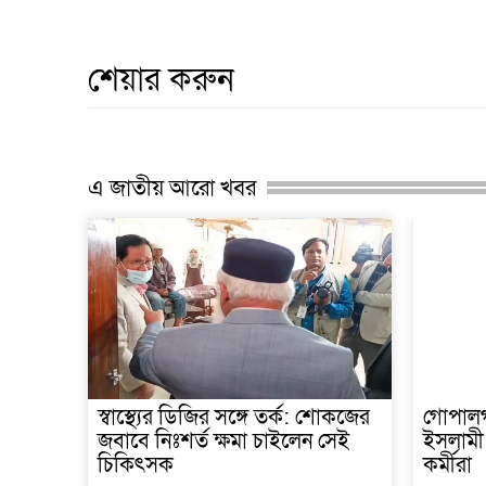
শেয়ার করুন
এ জাতীয় আরো খবর
স্বাস্থ্যের ডিজির সঙ্গে তর্ক: শোকজের
গোপালগঞ
জবাবে নিঃশর্ত ক্ষমা চাইলেন সেই
ইসলামী 
চিকিৎসক
কর্মীরা