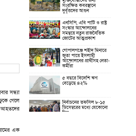
মুক্তিযোদ্ধাদের জন্য
সংরক্ষিত কবরস্থানে
দুর্বৃত্তদের আগুন
এনসিপি, এবি পার্টি ও রাষ্ট্র
সংস্কার আন্দোলনের
সমন্বয়ে নতুন রাজনৈতিক
জোটের আত্মপ্রকাশ
গোপালগঞ্জে শহীদ মিনারে
জুতা পায়ে ইসলামী
আন্দোলনের প্রার্থীসহ নেতা-
কর্মীরা
৫ বছরে বিদেশি ঋণ
বেড়েছে ৪২%
ার সন্ধ্যা
ঢুকে গেলে
নির্বাচনের তফসিল ৮-১৫
ডিসেম্বরের মধ্যে যেকোনো
রা আহতদের
দিন
ফেব্রুয়ারির প্রথমার্ধে জাতীয়
 নামের এক
নির্বাচন ও গণভোট