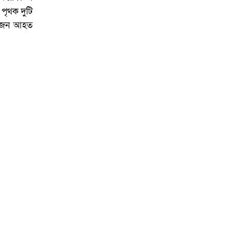
পৃথক দুটি
 ৪ জন আহত