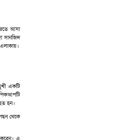
আয়োজনে ইসি প্রস্তুত,
প্রধান উপদেষ্টাকে সিইসি
 করতে আসা
দা সানজিদ
 এলাকায়।
মমুখী একটি
ে পিকআপটি
িহত হন।
পেছন থেকে
তর করেন। এ