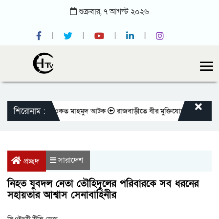
শুক্রবার,
৭
আগস্ট
২০২৬
শিরোনাম :
 সাবেক সভাপতি শওকত মাহমুদ আটক
রাজবাড়ীতে বীর মুক্তিযোদ্ধাদের জন্য সংরক্ষিত
সারাদেশ
প্রচ্ছদ
নিহত যুবদল নেতা তৌহিদুলের পরিবারকে সব ধরনের
সহায়তার আশ্বাস সেনাবাহিনীর