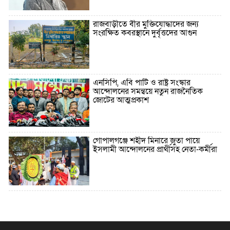
রাজবাড়ীতে বীর মুক্তিযোদ্ধাদের জন্য
সংরক্ষিত কবরস্থানে দুর্বৃত্তদের আগুন
এনসিপি, এবি পার্টি ও রাষ্ট্র সংস্কার
আন্দোলনের সমন্বয়ে নতুন রাজনৈতিক
জোটের আত্মপ্রকাশ
গোপালগঞ্জে শহীদ মিনারে জুতা পায়ে
ইসলামী আন্দোলনের প্রার্থীসহ নেতা-কর্মীরা
৫ বছরে বিদেশি ঋণ বেড়েছে ৪২%