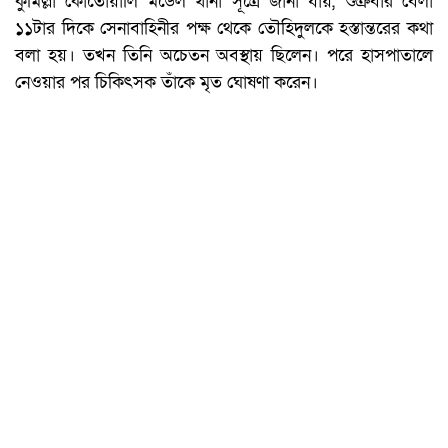
কুমিল্লা কোতোয়ালি মডেল থানা সূত্রে জানা যায়, শুক্রবার বেলা
১১টার দিকে সেনাবাহিনীর পক্ষ থেকে তৌহিদুলকে হস্তান্তরের কথা
বলা হয়। তখন তিনি অচেতন অবস্থায় ছিলেন। পরে হাসপাতালে
নেওয়ার পর চিকিৎসক তাঁকে মৃত ঘোষণা করেন।