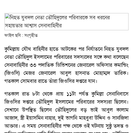
ফাইল ছবি : সংগৃহীত
কুমিল্লায় যৌথ বাহিনীর হাতে আটকের পর নির্যাতনে নিহত যুবদল
নেতা তৌহিদুল ইসলামের পরিবারের সদস্যদের সঙ্গে কথা বলেছেন
সেনাবাহিনীর ৩৩ পদাতিক ডিভিশনের জেনারেল অফিসার কমান্ডিং
(জিওসি) মেজর জেনারেল আবুল হাসনাত মোহাম্মদ তারিক।
গতকাল সোমবার রাতে তাঁরা জিওসির দপ্তরে যান।
গতকাল রাত ৮টা থেকে প্রায় ১১টা পর্যন্ত কুমিল্লা সেনানিবাসে
জিওসির দপ্তরে তৌহিদুল ইসলামের পরিবারের সদস্যরা ছিলেন।
সেখানে উপস্থিত ছিলেন তৌহিদুলের বড় ভাই আবুল কালাম
আজাদ, স্ত্রী ইয়াসমিন নাহার, দুই ভাগনি মাহবুবা উদ্দিন ও সানজিদা
আক্তার। এ সময় সেনাবাহিনীর পক্ষ থেকে ওই ঘটনায় সুষ্ঠু তদন্ত ও