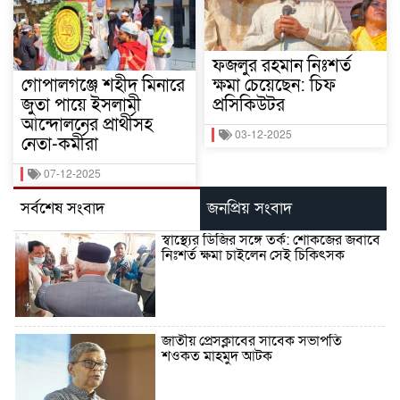
ফজলুর রহমান নিঃশর্ত
গোপালগঞ্জে শহীদ মিনারে
ক্ষমা চেয়েছেন: চিফ
জুতা পায়ে ইসলামী
প্রসিকিউটর
আন্দোলনের প্রার্থীসহ
03-12-2025
নেতা-কর্মীরা
07-12-2025
সর্বশেষ সংবাদ
জনপ্রিয় সংবাদ
স্বাস্থ্যের ডিজির সঙ্গে তর্ক: শোকজের জবাবে
নিঃশর্ত ক্ষমা চাইলেন সেই চিকিৎসক
জাতীয় প্রেসক্লাবের সাবেক সভাপতি
শওকত মাহমুদ আটক