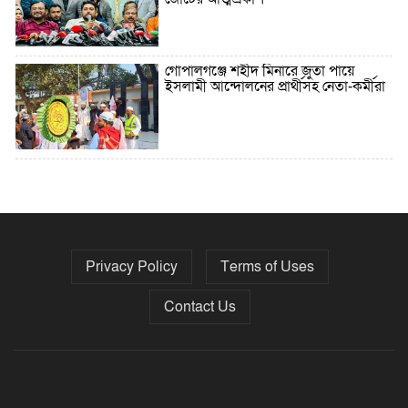
গোপালগঞ্জে শহীদ মিনারে জুতা পায়ে
ইসলামী আন্দোলনের প্রার্থীসহ নেতা-কর্মীরা
৫ বছরে বিদেশি ঋণ বেড়েছে ৪২%
Privacy Policy
Terms of Uses
নির্বাচনের তফসিল ৮-১৫ ডিসেম্বরের মধ্যে
যেকোনো দিন
Contact Us
ফেব্রুয়ারির প্রথমার্ধে জাতীয় নির্বাচন ও
গণভোট আয়োজনে ইসি প্রস্তুত, প্রধান