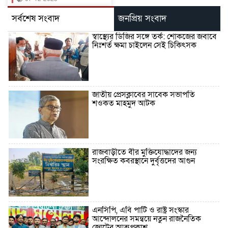
সর্বশেষ সংবাদ
জনপ্রিয় সংবাদ
স্বাস্থ্যের ডিজির সঙ্গে তর্ক: শোকজের জবাবে
নিঃশর্ত ক্ষমা চাইলেন সেই চিকিৎসক
জাতীয় প্রেসক্লাবের সাবেক সভাপতি
শওকত মাহমুদ আটক
রাজবাড়ীতে বীর মুক্তিযোদ্ধাদের জন্য
সংরক্ষিত কবরস্থানে দুর্বৃত্তদের আগুন
এনসিপি, এবি পার্টি ও রাষ্ট্র সংস্কার
আন্দোলনের সমন্বয়ে নতুন রাজনৈতিক
জোটের আত্মপ্রকাশ