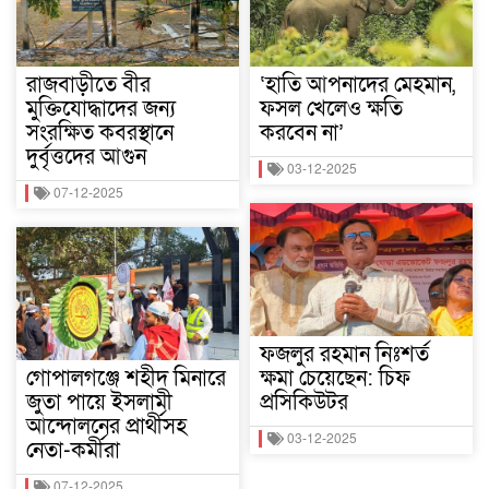
রাজবাড়ীতে বীর
‘হাতি আপনাদের মেহমান,
মুক্তিযোদ্ধাদের জন্য
ফসল খেলেও ক্ষতি
সংরক্ষিত কবরস্থানে
করবেন না’
দুর্বৃত্তদের আগুন
03-12-2025
07-12-2025
ফজলুর রহমান নিঃশর্ত
গোপালগঞ্জে শহীদ মিনারে
ক্ষমা চেয়েছেন: চিফ
জুতা পায়ে ইসলামী
প্রসিকিউটর
আন্দোলনের প্রার্থীসহ
03-12-2025
নেতা-কর্মীরা
07-12-2025