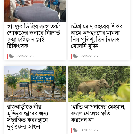
স্বাস্থ্যের ডিজির সঙ্গে তর্ক:
চট্টগ্রামে ৭ বছরের শিশুর
শোকজের জবাবে নিঃশর্ত
নামে অপহরণের মামলা
ক্ষমা চাইলেন সেই
নিল পুলিশ, তিন দিনেও
চিকিৎসক
মেলেনি মুক্তি
07-12-2025
07-12-2025
রাজবাড়ীতে বীর
‘হাতি আপনাদের মেহমান,
মুক্তিযোদ্ধাদের জন্য
ফসল খেলেও ক্ষতি
সংরক্ষিত কবরস্থানে
করবেন না’
দুর্বৃত্তদের আগুন
03-12-2025