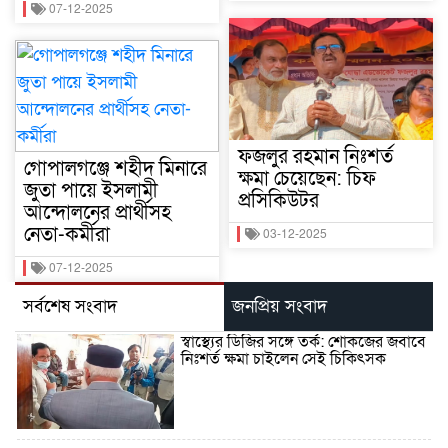
07-12-2025
ফজলুর রহমান নিঃশর্ত
গোপালগঞ্জে শহীদ মিনারে
ক্ষমা চেয়েছেন: চিফ
জুতা পায়ে ইসলামী
প্রসিকিউটর
আন্দোলনের প্রার্থীসহ
নেতা-কর্মীরা
03-12-2025
07-12-2025
সর্বশেষ সংবাদ
জনপ্রিয় সংবাদ
স্বাস্থ্যের ডিজির সঙ্গে তর্ক: শোকজের জবাবে
নিঃশর্ত ক্ষমা চাইলেন সেই চিকিৎসক