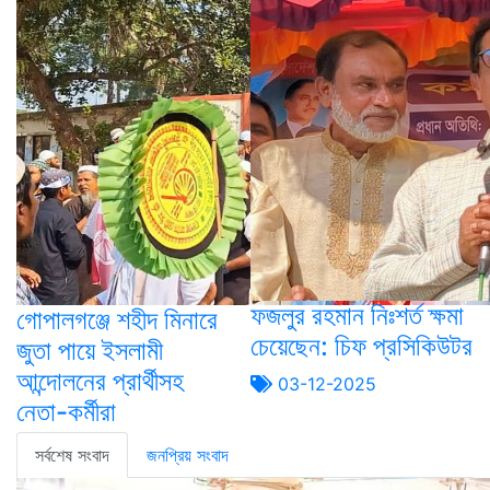
ফজলুর রহমান নিঃশর্ত ক্ষমা
গোপালগঞ্জে শহীদ মিনারে
চেয়েছেন: চিফ প্রসিকিউটর
জুতা পায়ে ইসলামী
আন্দোলনের প্রার্থীসহ
03-12-2025
নেতা-কর্মীরা
সর্বশেষ সংবাদ
জনপ্রিয় সংবাদ