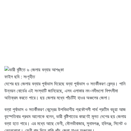
ফাইল ছবি : সংগৃহীত
দেশের ছয় জেলায় বন্যার পূর্বাভাস দিয়েছে বন্যা পূর্বাভাস ও সতর্কীকরণ কেন্দ্র। পানি
উন্নয়ন বোর্ডের এই সংস্থাটি জানিয়েছে, এসব এলাকার নদ-নদীগুলো বিপৎসীমা
অতিক্রম করতে পারে। ছয় জেলার মধ্যে পাঁচটিই হাওর অঞ্চলের জেলা।
বন্যা পূর্বাভাস ও সতর্কীকরণ কেন্দ্রের উপবিভাগীয় প্রকৌশলী পার্থ প্রতীম বড়ুয়া আজ
বৃহস্পতিবার প্রথম আলোকে বলেন, ভারী বৃষ্টিপাতের কারণেই মূলত দেশের ছয় জেলায়
বন্যা হতে পারে। এর মধ্যে আছে ফেনী, মৌলভীবাজার, সুনামগঞ্জ, হবিগঞ্জ, সিলেট ও
নেত্রকোনা। ফেনী বাদ দিয়ে বাকি পাঁচ জেলা হাওর অঞ্চলের।