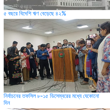
৫ বছরে বিদেশি ঋণ বেড়েছে ৪২%
নির্বাচনের তফসিল ৮-১৫ ডিসেম্বরের মধ্যে যেকোনো
দিন