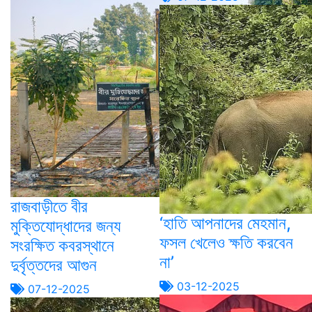
রাজবাড়ীতে বীর
‘হাতি আপনাদের মেহমান,
মুক্তিযোদ্ধাদের জন্য
ফসল খেলেও ক্ষতি করবেন
সংরক্ষিত কবরস্থানে
না’
দুর্বৃত্তদের আগুন
03-12-2025
07-12-2025