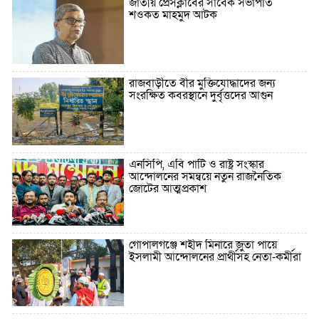
জাতীয় প্রেসক্লাবের সাবেক সভাপতি
শওকত মাহমুদ আটক
রাজবাড়ীতে বীর মুক্তিযোদ্ধাদের জন্য
সংরক্ষিত কবরস্থানে দুর্বৃত্তদের আগুন
এনসিপি, এবি পার্টি ও রাষ্ট্র সংস্কার
আন্দোলনের সমন্বয়ে নতুন রাজনৈতিক
জোটের আত্মপ্রকাশ
গোপালগঞ্জে শহীদ মিনারে জুতা পায়ে
ইসলামী আন্দোলনের প্রার্থীসহ নেতা-কর্মীরা