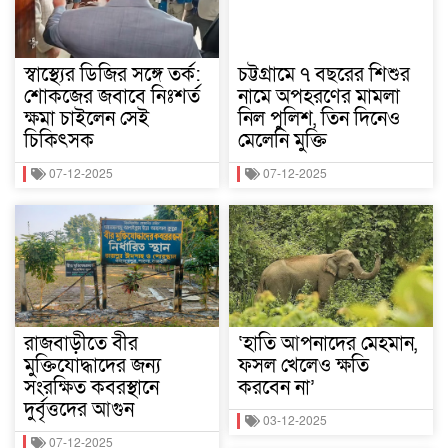
স্বাস্থ্যের ডিজির সঙ্গে তর্ক:
চট্টগ্রামে ৭ বছরের শিশুর
শোকজের জবাবে নিঃশর্ত
নামে অপহরণের মামলা
ক্ষমা চাইলেন সেই
নিল পুলিশ, তিন দিনেও
চিকিৎসক
মেলেনি মুক্তি
07-12-2025
07-12-2025
রাজবাড়ীতে বীর
‘হাতি আপনাদের মেহমান,
মুক্তিযোদ্ধাদের জন্য
ফসল খেলেও ক্ষতি
সংরক্ষিত কবরস্থানে
করবেন না’
দুর্বৃত্তদের আগুন
03-12-2025
07-12-2025