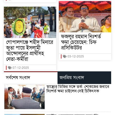
ফজলুর রহমান নিঃশর্ত
গোপালগঞ্জে শহীদ মিনারে
ক্ষমা চেয়েছেন: চিফ
জুতা পায়ে ইসলামী
প্রসিকিউটর
আন্দোলনের প্রার্থীসহ
03-12-2025
নেতা-কর্মীরা
07-12-2025
সর্বশেষ সংবাদ
জনপ্রিয় সংবাদ
স্বাস্থ্যের ডিজির সঙ্গে তর্ক: শোকজের জবাবে
নিঃশর্ত ক্ষমা চাইলেন সেই চিকিৎসক