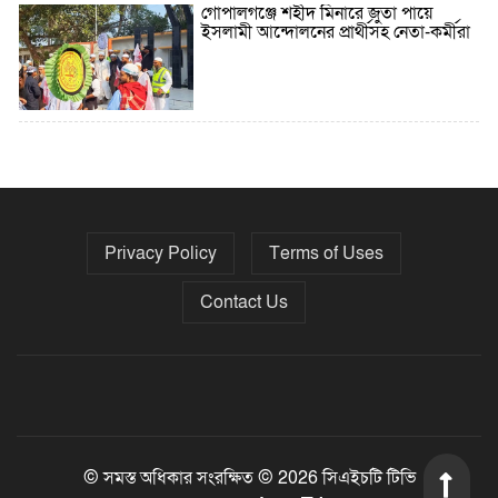
গোপালগঞ্জে শহীদ মিনারে জুতা পায়ে
ইসলামী আন্দোলনের প্রার্থীসহ নেতা-কর্মীরা
৫ বছরে বিদেশি ঋণ বেড়েছে ৪২%
Privacy Policy
Terms of Uses
নির্বাচনের তফসিল ৮-১৫ ডিসেম্বরের মধ্যে
যেকোনো দিন
Contact Us
ফেব্রুয়ারির প্রথমার্ধে জাতীয় নির্বাচন ও
গণভোট আয়োজনে ইসি প্রস্তুত, প্রধান
উপদেষ্টাকে সিইসি
© সমস্ত অধিকার সংরক্ষিত © 2026 সিএইচটি টিভি