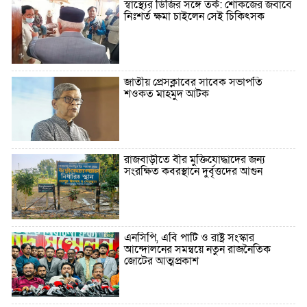
স্বাস্থ্যের ডিজির সঙ্গে তর্ক: শোকজের জবাবে
নিঃশর্ত ক্ষমা চাইলেন সেই চিকিৎসক
জাতীয় প্রেসক্লাবের সাবেক সভাপতি
শওকত মাহমুদ আটক
রাজবাড়ীতে বীর মুক্তিযোদ্ধাদের জন্য
সংরক্ষিত কবরস্থানে দুর্বৃত্তদের আগুন
এনসিপি, এবি পার্টি ও রাষ্ট্র সংস্কার
আন্দোলনের সমন্বয়ে নতুন রাজনৈতিক
জোটের আত্মপ্রকাশ