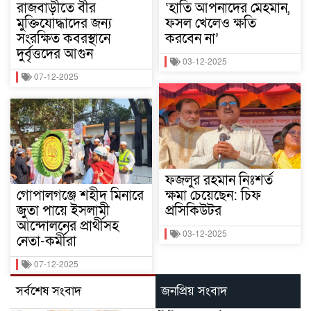
রাজবাড়ীতে বীর
‘হাতি আপনাদের মেহমান,
মুক্তিযোদ্ধাদের জন্য
ফসল খেলেও ক্ষতি
সংরক্ষিত কবরস্থানে
করবেন না’
দুর্বৃত্তদের আগুন
03-12-2025
07-12-2025
ফজলুর রহমান নিঃশর্ত
গোপালগঞ্জে শহীদ মিনারে
ক্ষমা চেয়েছেন: চিফ
জুতা পায়ে ইসলামী
প্রসিকিউটর
আন্দোলনের প্রার্থীসহ
03-12-2025
নেতা-কর্মীরা
07-12-2025
সর্বশেষ সংবাদ
জনপ্রিয় সংবাদ