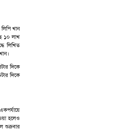
আয়োজনে ইসি প্রস্তুত,
প্রধান উপদেষ্টাকে সিইসি
ী লিপি খান
ছে ১০ লাখ
্ধে লিখিত
খান।
রটার দিকে
ঁচটার দিকে
একপর্যায়ে
েওয়া হলেও
 শুক্রবার