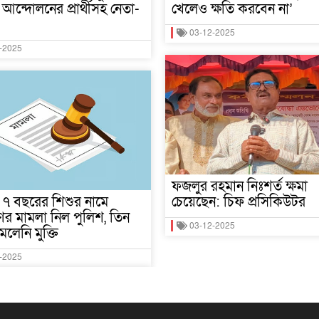
আন্দোলনের প্রার্থীসহ নেতা-
খেলেও ক্ষতি করবেন না’
03-12-2025
-2025
ফজলুর রহমান নিঃশর্ত ক্ষমা
মে ৭ বছরের শিশুর নামে
চেয়েছেন: চিফ প্রসিকিউটর
র মামলা নিল পুলিশ, তিন
03-12-2025
েলেনি মুক্তি
-2025