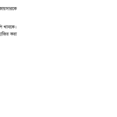
 কায়সারকে
পি খানকে।
হাজির করা