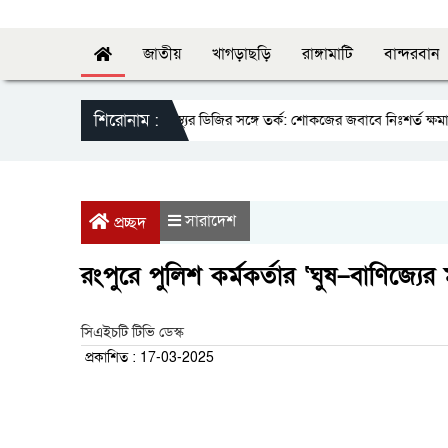
জাতীয়
খাগড়াছড়ি
রাঙ্গামাটি
বান্দরবান
শিরোনাম :
স্বাস্থ্যের ডিজির সঙ্গে তর্ক: শোকজের জবাবে নিঃশর্ত ক্ষমা 
সারাদেশ
প্রচ্ছদ
রংপুরে পুলিশ কর্মকর্তার ‘ঘুষ–বাণিজ্যে
সিএইচটি টিভি ডেস্ক
প্রকাশিত : 17-03-2025