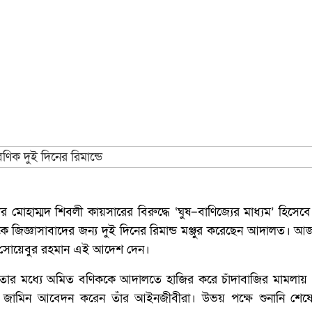
র মোহাম্মদ শিবলী কায়সারের বিরুদ্ধে ‘ঘুষ–বাণিজ্যের মাধ্যম’ হিসে
কে জিজ্ঞাসাবাদের জন্য দুই দিনের রিমান্ড মঞ্জুর করেছেন আদালত। 
ারক সোয়েবুর রহমান এই আদেশ দেন।
য়তার মধ্যে অমিত বণিককে আদালতে হাজির করে চাঁদাবাজির মামলায়
র জামিন আবেদন করেন তাঁর আইনজীবীরা। উভয় পক্ষে শুনানি শে