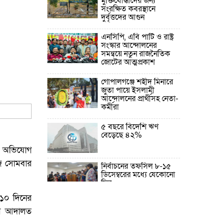
মুক্তিযোদ্ধাদের জন্য
সংরক্ষিত কবরস্থানে
দুর্বৃত্তদের আগুন
এনসিপি, এবি পার্টি ও রাষ্ট্র
সংস্কার আন্দোলনের
সমন্বয়ে নতুন রাজনৈতিক
জোটের আত্মপ্রকাশ
গোপালগঞ্জে শহীদ মিনারে
জুতা পায়ে ইসলামী
আন্দোলনের প্রার্থীসহ নেতা-
কর্মীরা
৫ বছরে বিদেশি ঋণ
বেড়েছে ৪২%
বে অভিযোগ
আজ সোমবার
নির্বাচনের তফসিল ৮-১৫
ডিসেম্বরের মধ্যে যেকোনো
দিন
 ১০ দিনের
ফেব্রুয়ারির প্রথমার্ধে জাতীয়
ষে আদালত
নির্বাচন ও গণভোট