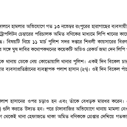
 আন্দোলনে হামলার অভিযোগে গত ১৩ নভেম্বর রংপুরের হারাগাছের ব্যবসায়
্রোপলিটন চেম্বারের পরিচালক অমিত বণিকের মাধ্যমে লিপি খানের কা
। বিষয়টি নিয়ে ১১ মার্চ পুলিশ সদর দপ্তরে শিবলী কায়সারের বিরুদ
 সঙ্গে ঘুষ দাবির কথোপকথনের কয়েকটি অডিও রেকর্ড জমা দেন লিপি 
কে থানায় ডেকে নেয় কোতোয়ালি থানার পুলিশ। একই দিন বিকেল চা
 ব্যবসাপ্রতিষ্ঠানের ব্যবস্থাপক পলাশ হাসান (২৭)। ওই দিন বিকেল পা
 ঢুকেই পলাশ হাসানের ওপর চড়াও হন এবং তাঁকে বেধড়ক মারধর করেন। 
শ) গুলি করতে উদ্যত হন। পরে চাঁদাবাজির অভিযোগে থানায় মামলা ন
েকেই থানা হেফাজতে থাকা অমিত বণিককে গ্রেপ্তার দেখিয়ে গতকাল