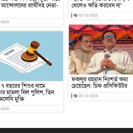
আন্দোলনের প্রার্থীসহ নেতা-
খেলেও ক্ষতি করবেন না’
03-12-2025
-2025
ফজলুর রহমান নিঃশর্ত ক্ষমা
মে ৭ বছরের শিশুর নামে
চেয়েছেন: চিফ প্রসিকিউটর
র মামলা নিল পুলিশ, তিন
03-12-2025
েলেনি মুক্তি
-2025