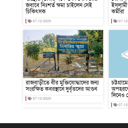
জবাবে নিঃশর্ত ক্ষমা চাইলেন সেই
ইসলামী 
চিকিৎসক
কর্মীরা
07-12-2025
07-12
রাজবাড়ীতে বীর মুক্তিযোদ্ধাদের জন্য
চট্টগ্রা
সংরক্ষিত কবরস্থানে দুর্বৃত্তদের আগুন
অপহরণে
দিনেও ম
07-12-2025
07-12