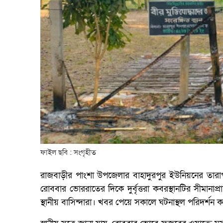
ফাইল ছবি : সংগৃহীত
রাজবাড়ীর পাংশা উপজেলার বাহাদুরপুর ইউনিয়নের তারাপুর 
রোববার ভোররাতের দিকে দুর্বৃত্তরা কবরস্থানটির সীমা
স্থানীয় বাসিন্দারা। খবর পেয়ে সকালে ঘটনাস্থল পরিদর্শন 