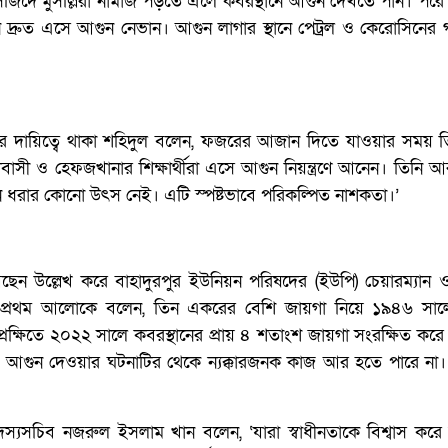
 মসজিদে মুসল্লিরা নামাজ পড়তে এলে কবরস্থানে আগুন দেখতে পান। পর
্রুত এসে আগুন নেভান। আগুন লাগার স্থানে পেট্রল ও কেরোসিনের গন
লের দায়িত্বে থাকা শহিদুল বলেন, ফজরের আজান দিতে যাওয়ার সময় 
ী ও হেফজখানার শিক্ষার্থীরা এসে আগুন নিয়ন্ত্রণে আনেন। তিনি 
গুন ধরার কোনো উৎস নেই। এটি স্পষ্টভাবে পরিকল্পিত নাশকতা।’
য় আছেন উল্লেখ করে বাহাদুরপুর ইউনিয়ন পরিষদের (ইউপি) চেয়ারম্যান ও
 প্রথম আলোকে বলেন, তিন একরের বেশি জায়গা নিয়ে ১৯৪৬ সালে
প্রেক্ষিতে ২০২২ সালে কবরস্থানের প্রায় ৪ শতাংশ জায়গা সংরক্ষিত করে
। আগুন দেওয়ার ঘটনাটির থেকে ন্যক্কারজনক কাজ আর হতে পারে না। 
দস্যসচিব নজরুল ইসলাম খান বলেন, ‘যারা স্বাধীনতাকে বিশ্বাস করে 