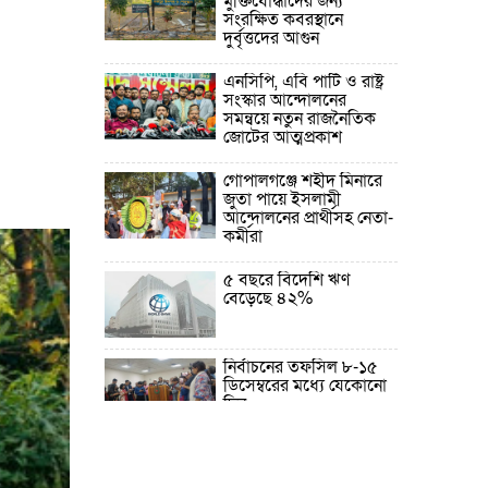
মুক্তিযোদ্ধাদের জন্য
সংরক্ষিত কবরস্থানে
দুর্বৃত্তদের আগুন
এনসিপি, এবি পার্টি ও রাষ্ট্র
সংস্কার আন্দোলনের
সমন্বয়ে নতুন রাজনৈতিক
জোটের আত্মপ্রকাশ
গোপালগঞ্জে শহীদ মিনারে
জুতা পায়ে ইসলামী
আন্দোলনের প্রার্থীসহ নেতা-
কর্মীরা
৫ বছরে বিদেশি ঋণ
বেড়েছে ৪২%
নির্বাচনের তফসিল ৮-১৫
ডিসেম্বরের মধ্যে যেকোনো
দিন
ফেব্রুয়ারির প্রথমার্ধে জাতীয়
নির্বাচন ও গণভোট