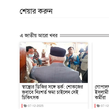
শেয়ার করুন
এ জাতীয় আরো খবর
স্বাস্থ্যের ডিজির সঙ্গে তর্ক: শোকজের
গোপালগঞ
জবাবে নিঃশর্ত ক্ষমা চাইলেন সেই
ইসলামী 
চিকিৎসক
কর্মীরা
07-12-2025
07-12