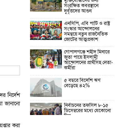
মুক্তিযোদ্ধাদের জন্য
সংরক্ষিত কবরস্থানে
দুর্বৃত্তদের আগুন
এনসিপি, এবি পার্টি ও রাষ্ট্র
সংস্কার আন্দোলনের
সমন্বয়ে নতুন রাজনৈতিক
জোটের আত্মপ্রকাশ
গোপালগঞ্জে শহীদ মিনারে
জুতা পায়ে ইসলামী
আন্দোলনের প্রার্থীসহ নেতা-
কর্মীরা
৫ বছরে বিদেশি ঋণ
বেড়েছে ৪২%
ের নির্দেশ
থা জানানো
নির্বাচনের তফসিল ৮-১৫
ডিসেম্বরের মধ্যে যেকোনো
দিন
েপ্তার করা
ফেব্রুয়ারির প্রথমার্ধে জাতীয়
নির্বাচন ও গণভোট