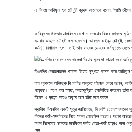
এ বিষয়ে আরিফুল হক চৌধুরী প্রথম আলোকে বলেন, ‘আমি তাঁদের
আরিফুলের ইফতার মাহফিলে যোগ না দেওয়ার বিষয়ে জানতে মুঠোফো
এমরান আহমদ চৌধুরী কল ধরেননি। আবদুল কাইয়ুম চৌধুরী, রেজা
কর্মসূচি নির্ধারিত ছিল। তাই তাঁরা সাবেক মেয়রের কর্মসূচিতে যে
বিএনপির চেয়ারপারসন খালেদা জিয়ার সুস্থতা কামনা করে আরিফ
নাম প্রকাশে অনিচ্ছুক বিএনপির অন্তত পাঁচজন নেতা বলেন, আরিফ
পড়েছে। ধারণা করা হচ্ছে, বলয়কেন্দ্রিক রাজনীতির কারণেই তাঁরা 
বিভেদ ও দূরত্ব আরও বাড়বে বলে তাঁরা মনে করেন।
স্থানীয় বিএনপির একটি সূত্র জানিয়েছে, বিএনপি চেয়ারপারসন
নিজের কর্মী-সমর্থকদের নিয়ে সফল শোডাউন করেন। দলের বাইর
অংশ হিসেবেই ইফতার মাহফিলে দলীয় নেতা-কর্মী ছাড়াও নানা শ্র
নেন।