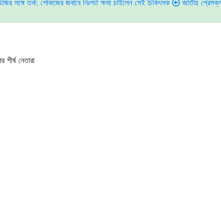
র্ক: শোকজের জবাবে নিঃশর্ত ক্ষমা চাইলেন সেই চিকিৎসক
জাতীয় প্রেসক্লাবের সাবেক 
 শীর্ষ নেতারা