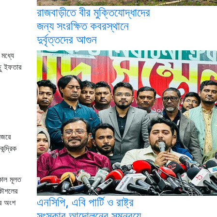
রাজবাড়ীতে বীর মুক্তিযোদ্ধাদের
জন্য সংরক্ষিত কবরস্থানে
দুর্বৃত্তদের আগুন
মধ্যে
ছু ইফতার
নজরে
ন্দ্রিক
কাল মূলত
কৌশলের
এনসিপি, এবি পার্টি ও রাষ্ট্র
রে অংশ
সংস্কার আন্দোলনের সমন্বয়ে