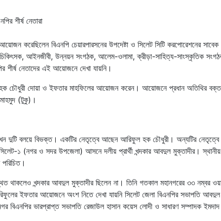
 আয়োজন করেছিলেন বিএনপি চেয়ারপারসনের উপদেষ্টা ও সিলেট সিটি করপোরেশনের সাবেক
ষক, চিকিৎসক, আইনজীবী, উন্নয়ন সংগঠক, আলেম-ওলামা, ক্রীড়া-সাহিত্য-সাংস্কৃতিক সংগঠ
পির শীর্ষ নেতাদের এই আয়োজনে দেখা যায়নি।
ফুল হক চৌধুরী দোয়া ও ইফতার মাহফিলের আয়োজন করেন। আয়োজনে প্রধান অতিথির বক্ত
মাহমুদ (টুকু)।
ি এখন দুটি বলয়ে বিভক্ত। একটির নেতৃত্বে আছেন আরিফুল হক চৌধুরী। অন্যটির নেতৃত্ব
 সিলেট-১ (নগর ও সদর উপজেলা) আসনে দলীয় প্রার্থী খন্দকার আবদুল মুক্তাদীর। স্থানীয়
বে পরিচিত।
ত থাকলেও খন্দকার আবদুল মুক্তাদীর ছিলেন না। তিনি গতকাল মহানগরের ৩৩ নম্বর ওয়ার
িফুলের ইফতার আয়োজনে অংশ নিতে দেখা যায়নি সিলেট জেলা বিএনপির সভাপতি আবদুল 
নগর বিএনপির ভারপ্রাপ্ত সভাপতি রেজাউল হাসান কয়েস লোদী ও সাধারণ সম্পাদক ইমদা