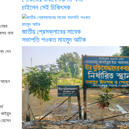
চাইলেন সেই চিকিৎসক
 মেয়র
জাতীয় প্রেসক্লাবের সাবেক
কসহ নানা
সভাপতি শওকত মাহমুদ আটক
ব্য দেন
ে আছেন
্ড
কাইয়ুম
দ হোসেন