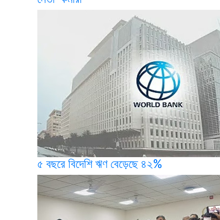
৫ বছরে বিদেশি ঋণ বেড়েছে ৪২%