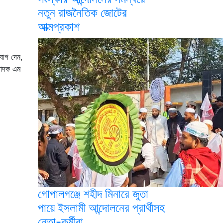
নতুন রাজনৈতিক জোটের
আত্মপ্রকাশ
যোগ দেন,
্পাদক এম
গোপালগঞ্জে শহীদ মিনারে জুতা
পায়ে ইসলামী আন্দোলনের প্রার্থীসহ
নেতা-কর্মীরা