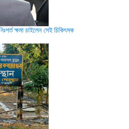
 নিঃশর্ত ক্ষমা চাইলেন সেই চিকিৎসক