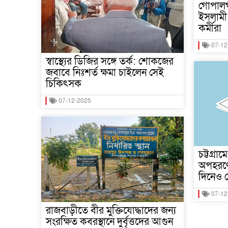
গোপালগঞ
ইসলামী 
কর্মীরা
07-12
স্বাস্থ্যের ডিজির সঙ্গে তর্ক: শোকজের
জবাবে নিঃশর্ত ক্ষমা চাইলেন সেই
চিকিৎসক
07-12-2025
চট্টগ্রা
অপহরণে
দিনেও ম
07-12
রাজবাড়ীতে বীর মুক্তিযোদ্ধাদের জন্য
সংরক্ষিত কবরস্থানে দুর্বৃত্তদের আগুন