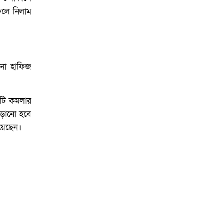
িলে নিলাম
ানা হাফিজ
কটি কমলার
াড়ানো হবে
িয়েছেন।
গোপালগঞ্জে শহীদ মিনারে