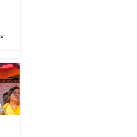
সল
৫ বছরে বিদেশি ঋণ
বেড়েছে ৪২%