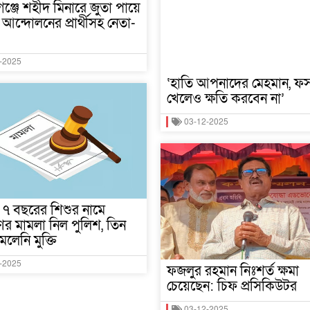
্জে শহীদ মিনারে জুতা পায়ে
আন্দোলনের প্রার্থীসহ নেতা-
-2025
‘হাতি আপনাদের মেহমান, ফ
খেলেও ক্ষতি করবেন না’
03-12-2025
মে ৭ বছরের শিশুর নামে
র মামলা নিল পুলিশ, তিন
েলেনি মুক্তি
-2025
ফজলুর রহমান নিঃশর্ত ক্ষমা
চেয়েছেন: চিফ প্রসিকিউটর
03-12-2025