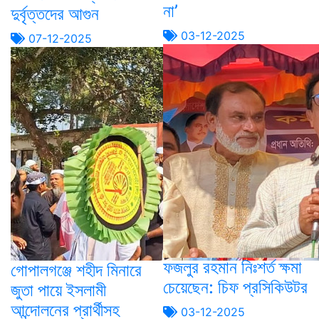
না’
দুর্বৃত্তদের আগুন
03-12-2025
07-12-2025
ফজলুর রহমান নিঃশর্ত ক্ষমা
গোপালগঞ্জে শহীদ মিনারে
চেয়েছেন: চিফ প্রসিকিউটর
জুতা পায়ে ইসলামী
আন্দোলনের প্রার্থীসহ
03-12-2025