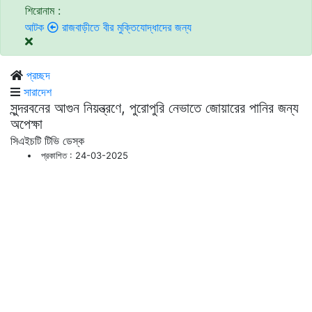
শিরোনাম :
ক
রাজবাড়ীতে বীর মুক্তিযোদ্ধাদের জন্য সংরক্ষিত কবরস্থানে দুর্বৃত্তদের আগুন
এনসি
প্রচ্ছদ
সারাদেশ
সুন্দরবনের আগুন নিয়ন্ত্রণে, পুরোপুরি নেভাতে জোয়ারের পানির জন্য
অপেক্ষা
সিএইচটি টিভি ডেস্ক
প্রকাশিত : 24-03-2025