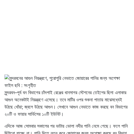
ফাইল ছবি : সংগৃহীত
সুন্দরবন–পূর্ব বন বিভাগের চাঁদপাই রেঞ্জের ধানসাগর স্টেশনের তেইশের ছিলা এলাকার
আগুন অনেকটাই নিয়ন্ত্রণে এসেছে। তবে মাটির ওপর শুকনা পাতায় মাঝেমধ্যেই
উঠছে ধোঁয়া; জ্বলে উঠছে আগুন। সেখানে আগুন নেভাতে কাজ করছে বন বিভাগের
২০টি ও ফায়ার সার্ভিসের ১০টি ইউনিট।
এদিকে আজ সোমবার সকালের পর ভাটায় ভোলা নদীর পানি নেমে গেছে। ফলে পানি
ছিটানো যাচ্ছে না। পানি দিতে নতুন করে জোয়ারের জন্য অপেক্ষা করছে বন বিভাগ