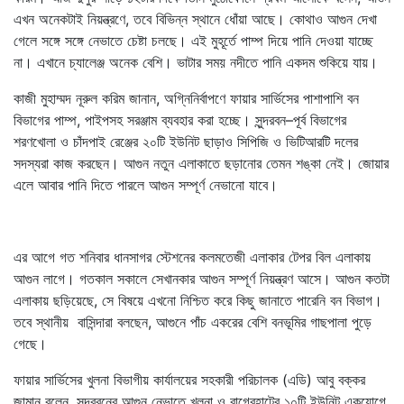
এখন অনেকটাই নিয়ন্ত্রণে, তবে বিভিন্ন স্থানে ধোঁয়া আছে। কোথাও আগুন দেখা
গেলে সঙ্গে সঙ্গে নেভাতে চেষ্টা চলছে। এই মুহূর্তে পাম্প দিয়ে পানি দেওয়া যাচ্ছে
না। এখানে চ্যালেঞ্জ অনেক বেশি। ভাটার সময় নদীতে পানি একদম শুকিয়ে যায়।
কাজী মুহাম্মদ নূরুল করিম জানান, অগ্নিনির্বাপণে ফায়ার সার্ভিসের পাশাপাশি বন
বিভাগের পাম্প, পাইপসহ সরঞ্জাম ব্যবহার করা হচ্ছে। সুন্দরবন–পূর্ব বিভাগের
শরণখোলা ও চাঁদপাই রেঞ্জের ২০টি ইউনিট ছাড়াও সিপিজি ও ভিটিআরটি দলের
সদস্যরা কাজ করছেন। আগুন নতুন এলাকাতে ছড়ানোর তেমন শঙ্কা নেই। জোয়ার
এলে আবার পানি দিতে পারলে আগুন সম্পূর্ণ নেভানো যাবে।
এর আগে গত শনিবার ধানসাগর স্টেশনের কলমতেজী এলাকার টেপর বিল এলাকায়
আগুন লাগে। গতকাল সকালে সেখানকার আগুন সম্পূর্ণ নিয়ন্ত্রণ আসে। আগুন কতটা
এলাকায় ছড়িয়েছে, সে বিষয়ে এখনো নিশ্চিত করে কিছু জানাতে পারেনি বন বিভাগ।
তবে স্থানীয় বাসিন্দারা বলছেন, আগুনে পাঁচ একরের বেশি বনভূমির গাছপালা পুড়ে
গেছে।
ফায়ার সার্ভিসের খুলনা বিভাগীয় কার্যালয়ের সহকারী পরিচালক (এডি) আবু বক্কর
জামান বলেন, সুন্দরবনের আগুন নেভাতে খুলনা ও বাগেরহাটের ১০টি ইউনিট একযোগে