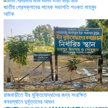
জাতীয় প্রেসক্লাবের সাবেক সভাপতি শওকত মাহমুদ
আটক
রাজবাড়ীতে বীর মুক্তিযোদ্ধাদের জন্য সংরক্ষিত
কবরস্থানে দুর্বৃত্তদের আগুন