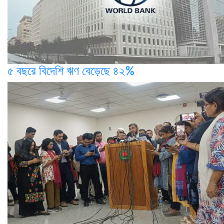
৫ বছরে বিদেশি ঋণ বেড়েছে ৪২%