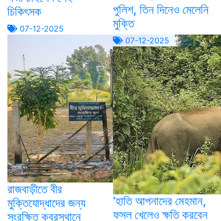
পুলিশ, তিন দিনেও মেলেনি
চিকিৎসক
মুক্তি
07-12-2025
07-12-2025
রাজবাড়ীতে বীর
‘হাতি আপনাদের মেহমান,
মুক্তিযোদ্ধাদের জন্য
ফসল খেলেও ক্ষতি করবেন
সংরক্ষিত কবরস্থানে