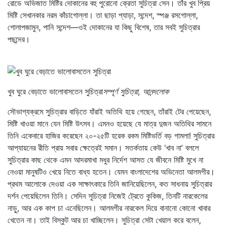
রোডে অভিজাত মিষ্টির দোকানের বহু পুরোনো ক্রেতা সুচিত্রা সেন। তাঁর খুব প্রিয়
মিষ্টি সেখানকার নরম কাঁচাগোল্লা। তা ছাড়া প্যাড়া, সন্দেশ, স্পঞ্জ রসগোল্লা,
গোলাপজামুন, পানি সন্দেশ—ওই দোকানের যা কিছু বিশেষ, তার সবই সুচিত্রার
পছন্দের।
খুব ঘুরে বেড়াতে ভালোবাসতেন সুচিত্রা
সম্পূর্ণ সুচিত্রা, আনন্দলোক
সৌভাগ্যক্রমে সুচিত্রার বাড়িতে যাঁরাই অতিথি হয়ে গেছেন, তাঁরাই টের পেয়েছেন,
মিষ্টি খাওয়া মানে যেন মিষ্টি উৎসব। এমনও হয়েছে যে মাত্র দুজন অতিথির সামনে
তিনি একেবারে হাজির করেছেন ২০-২৫টি হরেক রকম মিষ্টিভর্তি বড় গামলা! সুচিত্রার
আপ্যায়নের রীতি প্রায় সবার ক্ষেত্রেই সমান। সতর্কতায় কেউ ‘খাব না’ বললে
সুচিত্রার কাছ থেকে এমন আদরমাখা মধুর নির্দেশ আসত যে জীবনে মিষ্টি মুখে না
নেওয়া মানুষটিও খেয়ে নিতে বাধ্য হতেন। যেমন বাংলাদেশের অভিনেতা আলমগীর।
প্রথম আলোকে দেওয়া এক সাক্ষাৎকারে তিনি জানিয়েছিলেন, কত সাধনায় সুচিত্রার
দর্শন পেয়েছিলেন তিনি। সেদিন সুচিত্রা নিজেই ট্রেতে কুকিজ, তিনটি নারকেলের
নাড়ু, আর এক কাপ চা এনেছিলেন। আলমগীর নারকেল দিয়ে বানানো কোনো খাবার
খেতেন না। তাই বিস্কুট আর চা খাচ্ছিলেন। সুচিত্রা সেটা খেয়াল করে বলেন,