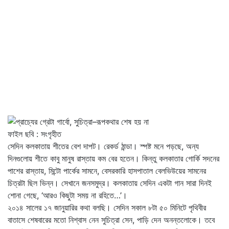
ফাইল ছবি : সংগৃহীত
সেদিন কলকাতায় শীতের বেশ দাপট। রেকর্ড ঠান্ডা। স্পষ্ট মনে পড়ছে, অন্য
দিনগুলোয় শীতে কাবু মানুষ রাস্তায় কম বের হতেন। কিন্তু কলকাতার গোর্কি সদনের
পাশের রাস্তায়, মিন্টো পার্কের সামনে, বেসরকারি হাসপাতাল বেলভিউয়ের সামনের
চিত্রটা ছিল ভিন্ন। সেখানে জনসমুদ্র। কলকাতায় সেদিন একটা গান সারা দিনই
শোনা গেছে, ‘আরও কিছুটা সময় না রহিতে…’।
২০১৪ সালের ১৭ জানুয়ারির কথা বলছি। সেদিন সকাল ৮টা ৫০ মিনিটে পৃথিবীর
বাতাসে শেষবারের মতো নিশ্বাস নেন সুচিত্রা সেন, পাড়ি দেন অনন্তলোকে। তবে