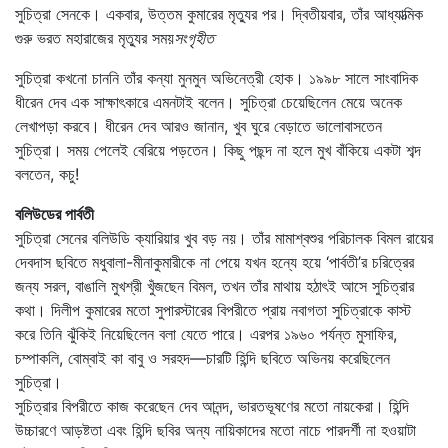
সুচিত্রা সেনকে। একবার, উত্তম কুমারের মৃত্যুর পর। দ্বিতীয়বার, তাঁর আধ্যাত্মিক
গুরু ভরত মহারাজের মৃত্যুর সময়
সংগৃহীত
সুচিত্রা কখনো চাননি তাঁর কন্যা মুনমুন অভিনেত্রী হোক। ১৯৯৮ সালে সাংবাদিক
ধীরেন দেব এক সাক্ষাৎকারে এমনটাই বলেন। সুচিত্রা চেয়েছিলেন মেয়ে অনেক
লেখাপড়া করবে। ধীরেন দেব আরও জানান, খুব ঘুরে বেড়াতে ভালোবাসতেন
সুচিত্রা। সময় পেলেই বেরিয়ে পড়তেন। কিছু পছন্দ না হলে মুখ বাঁকিয়ে একটা শব্দ
বলতেন, কচু!
বলিউডের পার্বতী
সুচিত্রা সেনের বলিউডি ক্যারিয়ার খুব বড় নয়। তাঁর মামাশ্বশুর পরিচালক বিমল রায়ের
দেবদাস ছবিতে মধুবালা-মীনাকুমারীকে না পেয়ে যখন হন্যে হয়ে ‘পার্বতী’র চরিত্রের
জন্য সরল, বাঙালি মুখশ্রী খুঁজছেন বিমল, তখন তাঁর মাথায় হঠাৎই আসে সুচিত্রার
কথা। দিলীপ কুমারের মতো সুপারস্টারের বিপরীতে প্রায় নবাগতা সুচিত্রাকে কাস্ট
করে তিনি ঝুঁকিই নিয়েছিলেন বলা যেতে পারে। এরপর ১৯৬০ পর্যন্ত মুসাফির,
চম্পাকলি, বোম্বাই কা বাবু ও সরহদ—চারটি হিন্দি ছবিতে অভিনয় করেছিলেন
সুচিত্রা।
সুচিত্রার বিপরীতে কাজ করেছেন দেব আনন্দ, ভারতভূষণের মতো নায়কেরা। হিন্দি
উচ্চারণে আড়ষ্টতা এবং হিন্দি ছবির অন্য নায়িকাদের মতো নাচে পারদর্শী না হওয়াটা