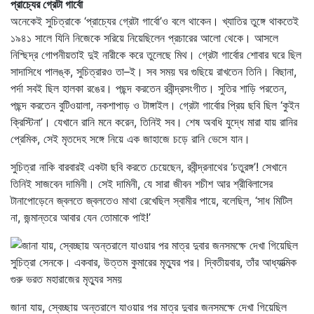
প্রাচ্যের গ্রেটা গার্বো
অনেকেই সুচিত্রাকে ‘প্রাচ্যের গ্রেটা গার্বো’ও বলে থাকেন। খ্যাতির তুঙ্গে থাকতেই
১৯৪১ সালে যিনি নিজেকে সরিয়ে নিয়েছিলেন প্রচারের আলো থেকে। আসলে
নিশ্ছিদ্র গোপনীয়তাই দুই নারীকে করে তুলেছে মিথ। গ্রেটা গার্বোর শোবার ঘরে ছিল
সাদাসিধে পালঙ্ক, সুচিত্রারও তা–ই। সব সময় ঘর গুছিয়ে রাখতেন তিনি। বিছানা,
পর্দা সবই ছিল হালকা রঙের। পছন্দ করতেন রবীন্দ্রসংগীত। সুতির শাড়ি পরতেন,
পছন্দ করতেন বুটিওয়ালা, নকশাপাড় ও টাঙ্গাইল। গ্রেটা গার্বোর প্রিয় ছবি ছিল ‘কুইন
ক্রিস্টিনা’। যেখানে রানি মনে করেন, তিনিই সব। শেষ অবধি যুদ্ধে মারা যায় রানির
প্রেমিক, সেই মৃতদেহ সঙ্গে নিয়ে এক জাহাজে চড়ে রানি ভেসে যান।
সুচিত্রা নাকি বারবারই একটা ছবি করতে চেয়েছেন, রবীন্দ্রনাথের ‘চতুরঙ্গ’! সেখানে
তিনিই সাজবেন দামিনী। সেই দামিনী, যে সারা জীবন শচীশ আর শ্রীবিলাসের
টানাপোড়েনে জ্বলতে জ্বলতেও মাথা রেখেছিল স্বামীর পায়ে, বলেছিল, ‘সাধ মিটিল
না, জন্মান্তরে আবার যেন তোমাকে পাই!’
জানা যায়, স্বেচ্ছায় অন্তরালে যাওয়ার পর মাত্র দুবার জনসমক্ষে দেখা গিয়েছিল