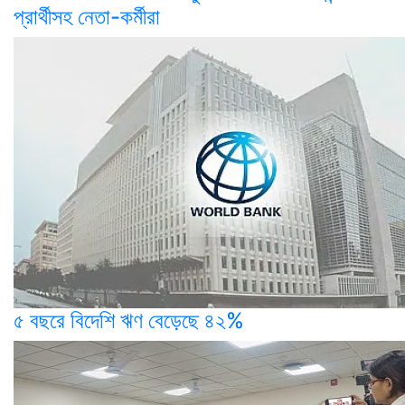
প্রার্থীসহ নেতা-কর্মীরা
৫ বছরে বিদেশি ঋণ বেড়েছে ৪২%