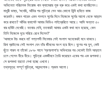
অভিনেতা পরিচালক ফিরোজ খান ক্যামেরায় লুক থ্রু করে একই কথা বলেছিলেন।
মাধুরী ভাষ্য, ‘শুনেছি, আঁধির পর সুচিত্রা সেন আর কোনো হিন্দি ছবিতে কাজ
করেননি। কজন পারেন এমন গনগনে সূর্যের দিনে নিজেকে সূর্যের আলো থেকে আড়াল
করে রাখতে? আঁধির ক্যাসেট আমার ভিডিও লাইব্রেরিতে আছে। আমি অন্তত ৫০
বার ছবিটা দেখেছি। যতবার দেখি, ততবারই আমার একটা কথা মনে হয়েছে, কেন
তিনি নিজেকে দূরে সরিয়ে রেখে দিলেন?’
‘আমাকে টাচ করবে না!’ সপ্তপদী সিনেমার সেই সংলাপ অনেকেরই মনে থাকবে।
রিনা ব্রাউনের সেই সংলাপ যেন তাঁর জীবনের অংশ হয়ে ছিল। যুগের পর যুগ, কেউ
ছুঁতে পারল না তাঁকে! ১৯৭৮ সালে ‘প্রণয়পাশা’য় অভিনয়ের পর থেকেই তিনি আড়ালে
চলে গেলেন ধীরে ধীরে। সুচিত্রা একজীবনে তৈরি করেছেন একের পর এক রূপকথা।
সে রূপকথা হয়তো লেখা হচ্ছে এখনো।
তথ্যসূত্র: সম্পূর্ণ সুচিত্রা, আনন্দলোক। প্রথম আলো।