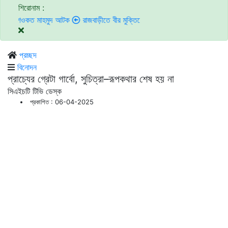
শিরোনাম :
 মাহমুদ আটক
রাজবাড়ীতে বীর মুক্তিযোদ্ধাদের জন্য সংরক্ষিত কবরস্থানে দুর্বৃত্তদের
প্রচ্ছদ
বিনোদন
প্রাচ্যের গ্রেটা গার্বো, সুচিত্রা–রূপকথার শেষ হয় না
সিএইচটি টিভি ডেস্ক
প্রকাশিত : 06-04-2025