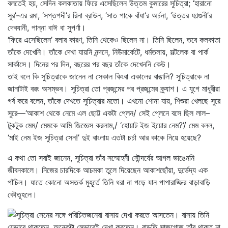
বলতেই হয়, সেদিন কলকাতায় ফিরে এসেছিলেন উত্তম কুমারের সুচিত্রা; ‘হারানো
সুর’-এর রমা, ‘সপ্তপদী’র রিনা ব্রাউন, ‘সাত পাকে বাঁধা’র অর্চনা, ‘উত্তর ফাল্গুনী’র
দেবযানী, পান্না বাঈ বা সুপর্ণা।
‘ফিরে এসেছিলেন’ বলার কারণ, তিনি থেকেও ছিলেন না। তিনি ছিলেন, তবে কলকাতা
তাঁকে দেখেনি। তাঁকে দেখা যায়নি নন্দনে, নিউমার্কেটে, ধর্মতলায়, সল্টলেক বা পার্ক
সার্কাসে। দিনের পর দিন, বছরের পর বছর তাঁকে দেখেননি কেউ।
তাই বলে কি সুচিত্রাকে জানেন না সেকাল কিংবা একালের বাঙালি? সুচিত্রাকে না
জানাটাই বরং অসম্ভব। সুচিত্রা তো প্রজন্মের পর প্রজন্মের ক্র্যাশ। এ যুগে মাধুরীরা
গর্ব করে বলেন, তাঁকে দেখতে সুচিত্রার মতো। এখনো শোনা যায়, শিশুরা খেলছে সুরে
সুরে—‘আকাশ থেকে নেমে এল ছোট্ট একটা প্লেন/ সেই প্লেনে বসে ছিল লাল–
টুকটুক মেম/ মেমকে আমি জিজ্ঞেস করলাম,/ ‘হোয়াট ইজ ইয়োর নেম?’/ মেম বলল,
‘মাই নেম ইজ সুচিত্রা সেন!’ দুই বাংলায় এতটা চর্চা আর কাকে নিয়ে হয়েছে?
এ কথা তো সবাই জানেন, সুচিত্রা তাঁর সম্মোহনী সৌন্দর্যের আগল ভাঙেননি
জীবনকালে। নিজের চারদিকে আচমকা তুলে দিয়েছেন আকাশছোঁয়া, দুর্ভেদ্য এক
পাঁচিল। যাতে কোনো অসতর্ক মুহূর্তে তিনি ধরা না পড়ে যান পাপারাজ্জির বাড়াবাড়ি
কৌতূহলে।