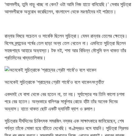
‘আলমগীর, তুমি নাড়ু খাচ্ছ না কেন? ওটা আমি নিজ হাতে বানিয়েছি।’ সেবার সুচিত্রা
আলমগীরকে অনুরোধ করেছিলেন, বাংলাদেশ থেকে মরণচাঁদের দই পাঠাতে।
রান্নার বিষয়ে সচেতন ও সাবেকি ছিলেন সুচিত্রা। যেমন রান্নার তেলের ক্ষেত্রে।
বিশেষ ব্র্যান্ডের শর্ষের তেল ছাড়া অন্য তেল খেতেন না। এমনিতে সুচিত্রা ছিলেন
সহজপাচ্য আহারে অভ্যস্ত। টক দই, শসা আর বিভিন্ন মৌসুমি ফল থাকত তাঁর
প্রতিদিনের খাদ্যতালিকায়।
অনেকেই সুচিত্রাকে ‘প্রাচ্যের গ্রেটা গার্বো’ও বলে থাকেন
সংগৃহীত
একদমই যে বাসা থেকে বের হতেন না, তা নয়। সূর্যাস্তের পর তিনি কালো চশমা
পরে বের হতেন। অন্ধকারে বালিগঞ্জ সার্কুলার রোডে হাঁটা তাঁর অনেক দিনের
অভ্যাস। হাতে থাকত ছোট একটি ভ্যানিটি ব্যাগ ও রুমাল।
সুচিত্রার দীর্ঘদিনের চিকিৎসক সমরজিৎ নস্কর এক সাক্ষাৎকারে জানিয়েছেন, শেষ
পর্যন্ত তাঁকে সোজা হয়ে হাঁটতে দেখেছি। কণ্ঠস্বরও বসে যায়নি। সুচিত্রা গ্রিলড
ফিশ খুব পছন্দ করতে। মসলামুড়ি মাখতেন নিজে, খেতেন প্রায়ই। খবরের কাগজ