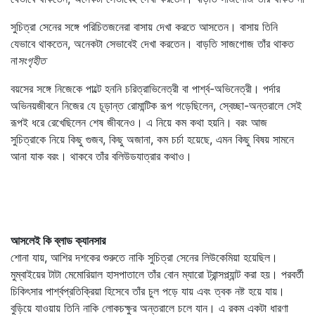
সুচিত্রা সেনের সঙ্গে পরিচিতজনেরা বাসায় দেখা করতে আসতেন। বাসায় তিনি
যেভাবে থাকতেন, অনেকটা সেভাবেই দেখা করতেন। বাড়তি সাজগোজ তাঁর থাকত
না
সংগৃহীত
বয়সের সঙ্গে নিজেকে পাল্টে হননি চরিত্রাভিনেত্রী বা পার্শ্ব-অভিনেত্রী। পর্দার
অভিনয়জীবনে নিজের যে চূড়ান্ত রোমান্টিক রূপ গড়েছিলেন, স্বেচ্ছা-অন্তরালে সেই
রূপই ধরে রেখেছিলেন শেষ জীবনেও। এ নিয়ে কম কথা হয়নি। বরং আজ
সুচিত্রাকে নিয়ে কিছু গুজব, কিছু অজানা, কম চর্চা হয়েছে, এমন কিছু বিষয় সামনে
আনা যাক বরং। থাকবে তাঁর বলিউডযাত্রার কথাও।
আসলেই কি ব্লাড ক্যানসার
শোনা যায়, আশির দশকের শুরুতে নাকি সুচিত্রা সেনের লিউকেমিয়া হয়েছিল।
মুম্বাইয়ের টাটা মেমোরিয়াল হাসপাতালে তাঁর বোন ম্যারো ট্রান্সপ্ল্যান্ট করা হয়। পরবর্তী
চিকিৎসার পার্শ্বপ্রতিক্রিয়া হিসেবে তাঁর চুল পড়ে যায় এবং ত্বক নষ্ট হয়ে যায়।
বুড়িয়ে যাওয়ায় তিনি নাকি লোকচক্ষুর অন্তরালে চলে যান। এ রকম একটা ধারণা