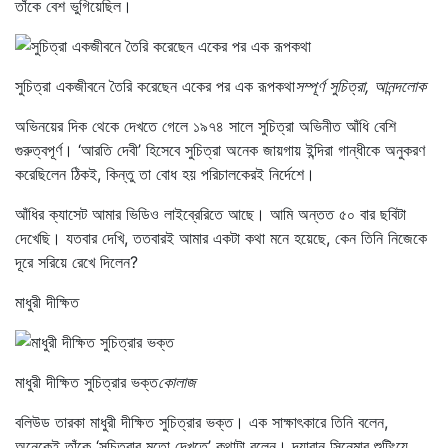
তাঁকে বেশ ভুগিয়েছিল।
সুচিত্রা একজীবনে তৈরি করেছেন একের পর এক রূপকথা
সম্পূর্ণ সুচিত্রা, আনন্দলোক
অভিনয়ের দিক থেকে দেখতে গেলে ১৯৭৪ সালে সুচিত্রা অভিনীত আঁধি বেশি
গুরুত্বপূর্ণ। ‘আরতি দেবী’ হিসেবে সুচিত্রা অনেক জায়গায় ইন্দিরা গান্ধীকে অনুকরণ
করেছিলেন ঠিকই, কিন্তু তা বোধ হয় পরিচালকেরই নির্দেশে।
আঁধির ক্যাসেট আমার ভিডিও লাইব্রেরিতে আছে। আমি অন্তত ৫০ বার ছবিটা
দেখেছি। যতবার দেখি, ততবারই আমার একটা কথা মনে হয়েছে, কেন তিনি নিজেকে
দূরে সরিয়ে রেখে দিলেন?
মাধুরী দীক্ষিত
মাধুরী দীক্ষিত সুচিত্রার ভক্ত
কোলাজ
বলিউড তারকা মাধুরী দীক্ষিত সুচিত্রার ভক্ত। এক সাক্ষাৎকারে তিনি বলেন,
অনেকেই তাঁকে ‘সুচিত্রার মতো দেখতে’ কথাটা বলেন। দয়াবান সিনেমার শুটিংয়ে