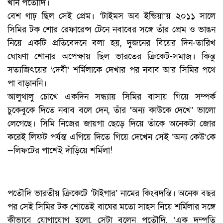
খান পতৌদি।
বেশ গাঢ় ছিল সেই প্রেম। ‘টাইমস অব ইন্ডিয়া’য় ২০১১ সালে
সিমির টক শোর রেফারেন্স টেনে নবাবের সঙ্গে তাঁর প্রেম ও ভাঙন
নিয়ে একটি প্রতিবেদনে বলা হয়, দুজনের বিয়ের দিন-তারিখ
ঘোষণা শোনার অপেক্ষায় ছিল ভারতের ক্রিকেট-সমাজ। কিন্তু
সত্যজিৎয়ের ‘দেবী’ শর্মিলাকে দেখার পর নবাব আর সিমির পথে
পা বাড়াননি।
আলুথালু চোখে একদিন সন্ধ্যায় সিমির বাসায় গিয়ে সম্পর্ক
চুকেবুকে দিতে নবাব বলে দেন, তাঁর ‘অন্য কাউকে দেখে’ ভালো
লেগেছে। সিমি নিজের জায়গা ছেড়ে দিয়ে তাঁকে অনেকটা জোর
করেই লিফট পর্যন্ত এগিয়ে দিতে গিয়ে দেখেন সেই ‘অন্য কেউ’কে
—লিফটের পাশেই দাঁড়িয়ে শর্মিলা!
পতৌদি ভারতীয় ক্রিকেটে ‘টাইগার’ নামের কিংবদন্তি। অনেক বছর
পর সেই সিমির টক শোতেই বাঘের মতো সাহস নিয়ে শর্মিলার সঙ্গে
কীভাবে যোগাযোগ হলো, সেটা বলেন পতৌদি, ‘এক দম্পতি