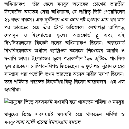
অধিনায়কও। তাঁর ছেলে মনসুর অনেকের চোখেই ভারতীয়
ক্রিকেটের অন্যতম সেরা অধিনায়ক, যে দায়িত্ব তিনি পেয়েছিলেন
২১ বছর বয়সে। এক দুর্ঘটনায় এক চোখ নষ্ট হওয়ার প্রায় ছয় মাস
পর ভারতের হয়ে তাঁর টেস্ট অভিষেক। লেখাপড়া আলিগড়,
দেরাদুন ও ইংল্যান্ডের স্কুলে। অক্সফোর্ড ব্লু এবং এই
বিশ্ববিদ্যালয়ের ক্রিকেট দলের অধিনায়কও ছিলেন। অক্সফোর্ড
বিশ্ববিদ্যালয়ের অধীনে ব্যাল্লিওল কলেজে শিখেছেন আরবি ও
ফরাসি ভাষা। ইংল্যান্ডের স্কুলে পড়াকালীন দ্বৈত জুটিতে পাবলিক
স্কুল র‌্যাকেটস চ্যাম্পিয়নশিপও জিতেছেন। ৬ ফুট লম্বা সুঠাম দেহের
সানগ্লাস পরা পতৌদি তখন ভারতের অনেক নারীর ‘ক্রাশ’ ছিলেন।
তবে শর্মিলার পছন্দের ক্রিকেটার কিন্তু ছিলেন আরেকজন—এম এল
জয়সীমা।
মানুষের ভিড়ে সবসময়ই মধ্যমণি হয়ে থাকতেন শর্মিলা ও
মনসুর
সাবা আলী খানের ইনস্টাগ্রাম হ্যান্ডল