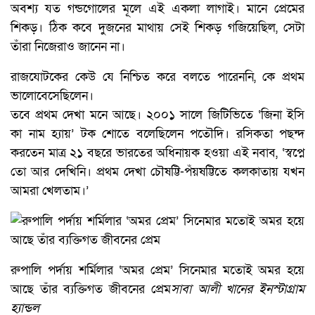
অবশ্য যত গন্ডগোলের মূলে এই একলা লাগাই। মানে প্রেমের
শিকড়। ঠিক কবে দুজনের মাথায় সেই শিকড় গজিয়েছিল, সেটা
তাঁরা নিজেরাও জানেন না।
রাজযোটকের কেউ যে নিশ্চিত করে বলতে পারেননি, কে প্রথম
ভালোবেসেছিলেন।
তবে প্রথম দেখা মনে আছে। ২০০১ সালে জিটিভিতে ‘জিনা ইসি
কা নাম হ্যায়’ টক শোতে বলেছিলেন পতৌদি। রসিকতা পছন্দ
করতেন মাত্র ২১ বছরে ভারতের অধিনায়ক হওয়া এই নবাব, ‘স্বপ্নে
তো আর দেখিনি। প্রথম দেখা চৌষট্টি-পঁয়ষট্টিতে কলকাতায় যখন
আমরা খেলতাম।’
রুপালি পর্দায় শর্মিলার ‘অমর প্রেম’ সিনেমার মতোই অমর হয়ে
আছে তাঁর ব্যক্তিগত জীবনের প্রেম
সাবা আলী খানের ইনস্টাগ্রাম
হ্যান্ডল