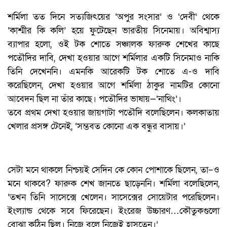
শর্মিলা তত দিনে সত্যজিৎয়ের ‘অপুর সংসার’ ও ‘দেবী’ থেকে
‘কাশ্মীর কি কলি’ হয়ে ফুটেছেন ভারতীয় সিনেমায়। অবিশ্বাস্য
ব্যাপার হলো, ওই টক শোতে সঞ্চালক ফারুক শেখের কাছে
পতৌদির দাবি, দেখা হওয়ার আগে শর্মিলার একটি সিনেমাও নাকি
তিনি দেখেননি। এমনকি আরেকটি টক শোতে এ-ও দাবি
করেছিলেন, দেখা হওয়ার আগে শর্মিলা ঠাকুর নামটির কোনো
আবেদন ছিল না তাঁর কাছে। পতৌদির ভাষায়—‘নাথিং’।
তবে প্রথম দেখা হওয়ার জায়গাটা পতৌদি বলেছিলেন। কলকাতায়
খেলার প্রসঙ্গ টেনেই, ‘সম্ভবত কোনো এক বন্ধুর বাসায়।’
সেটা মনে থাকলে নিশ্চয়ই সেদিন কে কোন পোশাকে ছিলেন, তা–ও
মনে থাকবে? ফারুক শেখ জানতে ছাড়েননি। শর্মিলা বলেছিলেন,
‘তখন তিনি সাসেক্সে খেলেন। সাসেক্সের সোয়েটার পরেছিলেন।
ইংল্যান্ড থেকে সবে ফিরেছেন। ইংরেজ উচ্চারণ…কৌতুকগুলো
বোঝা কঠিন ছিল। নিজে বলে নিজেই হাসতেন।’