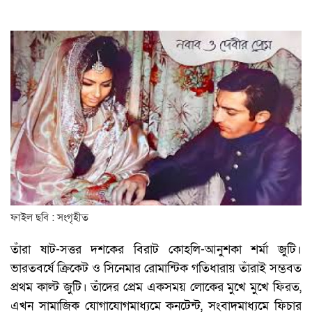
ফাইল ছবি : সংগৃহীত
তাঁরা ষাট-সত্তর দশকের বিরাট কোহলি-আনুশকা শর্মা জুটি।
ভারতবর্ষে ক্রিকেট ও সিনেমার রোমান্টিক গতিধারায় তাঁরাই সম্ভবত
প্রথম কাল্ট জুটি। তাঁদের প্রেম একসময় লোকের মুখে মুখে ফিরত,
এখন সামাজিক যোগাযোগমাধ্যমে কনটেন্ট, সংবাদমাধ্যমে ফিচার