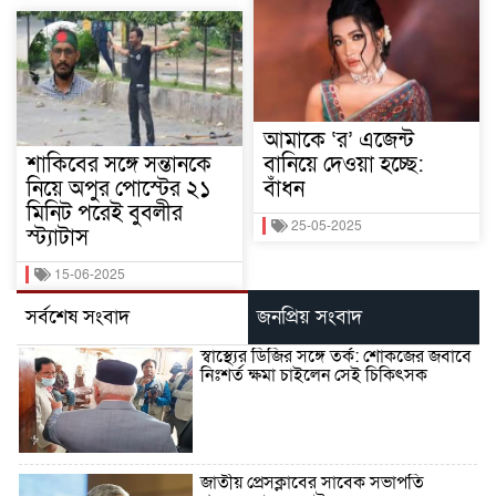
আমাকে ‘র’ এজেন্ট
শাকিবের সঙ্গে সন্তানকে
বানিয়ে দেওয়া হচ্ছে:
নিয়ে অপুর পোস্টের ২১
বাঁধন
মিনিট পরেই বুবলীর
25-05-2025
স্ট্যাটাস
15-06-2025
সর্বশেষ সংবাদ
জনপ্রিয় সংবাদ
স্বাস্থ্যের ডিজির সঙ্গে তর্ক: শোকজের জবাবে
নিঃশর্ত ক্ষমা চাইলেন সেই চিকিৎসক
জাতীয় প্রেসক্লাবের সাবেক সভাপতি