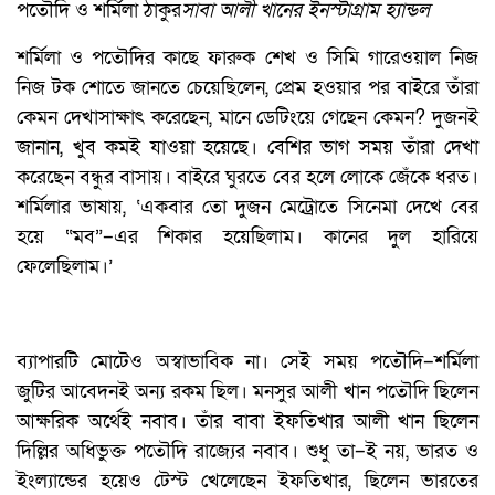
পতৌদি ও শর্মিলা ঠাকুর
সাবা আলী খানের ইনস্টাগ্রাম হ্যান্ডল
শর্মিলা ও পতৌদির কাছে ফারুক শেখ ও সিমি গারেওয়াল নিজ
নিজ টক শোতে জানতে চেয়েছিলেন, প্রেম হওয়ার পর বাইরে তাঁরা
কেমন দেখাসাক্ষাৎ করেছেন, মানে ডেটিংয়ে গেছেন কেমন? দুজনই
জানান, খুব কমই যাওয়া হয়েছে। বেশির ভাগ সময় তাঁরা দেখা
করেছেন বন্ধুর বাসায়। বাইরে ঘুরতে বের হলে লোকে জেঁকে ধরত।
শর্মিলার ভাষায়, ‘একবার তো দুজন মেট্রোতে সিনেমা দেখে বের
হয়ে “মব”–এর শিকার হয়েছিলাম। কানের দুল হারিয়ে
ফেলেছিলাম।’
ব্যাপারটি মোটেও অস্বাভাবিক না। সেই সময় পতৌদি–শর্মিলা
জুটির আবেদনই অন্য রকম ছিল। মনসুর আলী খান পতৌদি ছিলেন
আক্ষরিক অর্থেই নবাব। তাঁর বাবা ইফতিখার আলী খান ছিলেন
দিল্লির অধিভুক্ত পতৌদি রাজ্যের নবাব। শুধু তা–ই নয়, ভারত ও
ইংল্যান্ডের হয়েও টেস্ট খেলেছেন ইফতিখার, ছিলেন ভারতের