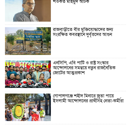
শওকত মাহমুদ আটক
রাজবাড়ীতে বীর মুক্তিযোদ্ধাদের জন্য
সংরক্ষিত কবরস্থানে দুর্বৃত্তদের আগুন
এনসিপি, এবি পার্টি ও রাষ্ট্র সংস্কার
আন্দোলনের সমন্বয়ে নতুন রাজনৈতিক
জোটের আত্মপ্রকাশ
গোপালগঞ্জে শহীদ মিনারে জুতা পায়ে
ইসলামী আন্দোলনের প্রার্থীসহ নেতা-কর্মীরা
৫ বছরে বিদেশি ঋণ বেড়েছে ৪২%