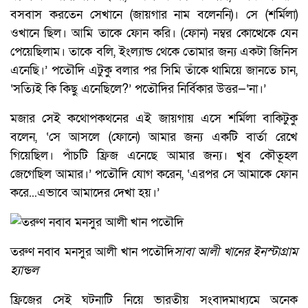
বসবাস করতেন সেখানে (জায়গার নাম বলেননি)। সে (শর্মিলা)
ওখানে ছিল। আমি তাকে ফোন করি। (ফোন) নম্বর কোত্থেকে যেন
পেয়েছিলাম। তাকে বলি, ইংল্যান্ড থেকে তোমার জন্য একটা জিনিস
এনেছি।’ পতৌদি এটুকু বলার পর সিমি তাঁকে থামিয়ে জানতে চান,
‘সত্যিই কি কিছু এনেছিলে?’ পতৌদির নির্বিকার উত্তর—‘না।’
মজার সেই কথোপকথনের এই জায়গায় এসে শর্মিলা বাকিটুকু
বলেন, ‘সে আসলে (ফোনে) আমার জন্য একটি বার্তা রেখে
গিয়েছিল। পাঁচটি ফ্রিজ এনেছে আমার জন্য। খুব কৌতূহল
জেগেছিল আমার।’ পতৌদি যোগ করেন, ‘এরপর সে আমাকে ফোন
করে...এভাবে আমাদের দেখা হয়।’
তরুণ নবাব মনসুর আলী খান পতৌদি
সাবা আলী খানের ইনস্টাগ্রাম
হ্যান্ডল
ফ্রিজের সেই ঘটনাটি নিয়ে ভারতীয় সংবাদমাধ্যমে অনেক