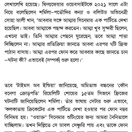
লেখালেখি হয়েছে। ফিল্মফেয়ার ওয়েবসাইটকে ২০২১ সালে এটা
নিয়ে বলেছিলেন শর্মিলা–পতৌদির কন্যা ও বলিউড অভিনেত্রী
সোহা আলী খান, ‘আব্বার সঙ্গে আম্মার সিনেমার এক পার্টিতে দেখা
হয়েছিল। আব্বা আম্মাকে পছন্দ করতেন। আম্মা খুব সুন্দরী ছিলেন,
এখনো তাই। তিনি আম্মার পেছনে ঘুরেছেন, তবে আম্মা পাত্তা
দিচ্ছিলেন না। আম্মার প্রতিক্রিয়া জানতে আব্বা এরপর ৭টি ফ্রিজ
পাঠান বাসায়। আম্মা এরপর ফোন করে আব্বার কাছে জানতে চান
—ঘটনা কী? এভাবেই (সম্পর্ক) শুরু হলো।’
তবে ‘টাইমস অব ইন্ডিয়া’ জানিয়েছে, অমিতাভ বচ্চনের ‘কৌন
বনেগা ক্রোড়পতি’ রিয়েলিটি শোয়ের ১৫তম সিজনে ফ্রিজের
ঘটনাটি জানিয়েছিলেন শর্মিলা। তাঁর ভাষায় সেটার শুরু এভাবে,
‘কলকাতায় ক্রিকেটের এক পার্টিতে দেখা হওয়ার পর ফোন নম্বর
বিনিময় হয়। “ওয়াক্ত” সিনেমার শুটিংয়ের জন্য আমরা নৈনিতালে
যাচ্ছিলাম। তখন দিল্লিতে সে ডাবল সেঞ্চুরি পায় এবং তাকে ফোন