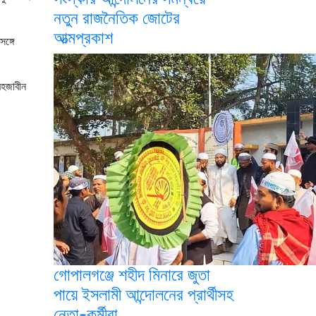
নতুন রাজনৈতিক জোটের
আত্মপ্রকাশ
ঙ্গে
েহজাবীন
গোপালগঞ্জে শহীদ মিনারে জুতা
পায়ে ইসলামী আন্দোলনের প্রার্থীসহ
নেতা-কর্মীরা