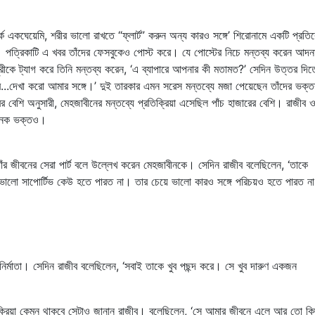
পর্কে একঘেয়েমি, শরীর ভালো রাখতে “ফ্লার্ট” করুন অন্য কারও সঙ্গে’ শিরোনামে একটি প্রতি
রণ। পত্রিকাটি এ খবর তাঁদের ফেসবুকেও পোস্ট করে। যে পোস্টের নিচে মন্তব্য করেন আ
ুরীকে ট্যাগ করে তিনি মন্তব্য করেন, ‘এ ব্যাপারে আপনার কী মতামত?’ সেদিন উত্তর দিত
...দেখা করো আমার সঙ্গে।’ দুই তারকার এমন সরেস মন্তব্যে মজা পেয়েছেন তাঁদের ভক্
ের বেশি অনুসারী, মেহজাবীনের মন্তব্যে প্রতিক্রিয়া এসেছিল পাঁচ হাজারের বেশি। রাজীব 
ন অনেক ভক্তও।
াঁর জীবনের সেরা পার্ট বলে উল্লেখ করেন মেহজাবীনকে। সেদিন রাজীব বলেছিলেন, ‘তাকে
ভালো সাপোর্টিভ কেউ হতে পারত না। তার চেয়ে ভালো কারও সঙ্গে পরিচয়ও হতে পারত ন
ই নির্মাতা। সেদিন রাজীব বলেছিলেন, ‘সবাই তাকে খুব পছন্দ করে। সে খুব দারুণ একজন
তিক্রিয়া কেমন থাকবে সেটাও জানান রাজীব। বলেছিলেন, ‘সে আমার জীবনে এলে আর তো কি