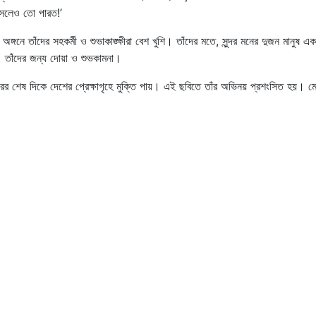
সলেও তো পারত!’
নে তাঁদের সহকর্মী ও শুভাকাঙ্ক্ষীরা বেশ খুশি। তাঁদের মতে, সুন্দর মনের দুজন মানুষ একস
 তাঁদের জন্য দোয়া ও শুভকামনা।
রের শেষ দিকে দেশের প্রেক্ষাগৃহে মুক্তি পায়। এই ছবিতে তাঁর অভিনয় প্রশংসিত হয়। ম