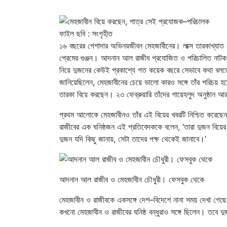
ফাইল ছবি : সংগৃহীত
১৬ বছরের পেশাদার অভিনয়জীবন মেহজাবীনের। লাক্স তারকাখ্যা
প্রেমের গুঞ্জন। আদনান আল রাজীব প্রযোজিত ও পরিচালিত নাটক,
নিয়ে দুজনের কেউই প্রকাশ্যে গত কয়েক বছরে সেভাবে কথা বলতে
জানিয়েছিলেন, মেহজাবীনের চেয়ে ভালো কারও সঙ্গে তাঁর পরিচয় 
তারকা বিয়ে করছেন। ২৩ ফেব্রুয়ারি তাঁদের গায়েহলুদ অনুষ্ঠান আ
প্রথম আলোকে মেহজাবীনও তাঁর এই বিয়ের খবরটি নিশ্চিত করেছে
রাজীবের এক ঘনিষ্ঠজন এই প্রতিবেদককে বলেন, ‘তারা দুজন বিয়
দুজন যদি কিছু জানায়, সেটা তাদের পক্ষ থেকেই জানাবে।’
আদনান আল রাজীব ও মেহজাবীন চৌধুরী। ফেসবুক থেকে
মেহজাবীন ও রাজীবকে একসঙ্গে দেশ–বিদেশে নানা সময় দেখা গেছে
কখনো মেহজাবীন ও রাজীবের ঘনিষ্ঠ বন্ধুরাও সঙ্গে ছিলেন। তবে দ