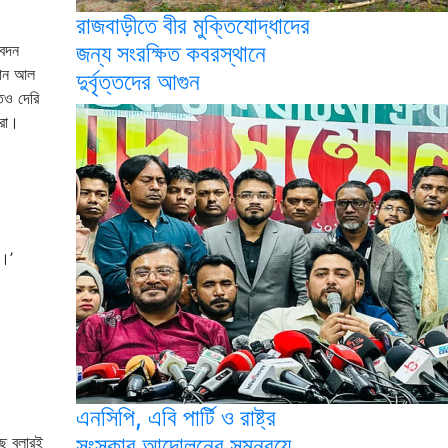
রাজবাড়ীতে বীর মুক্তিযোদ্ধাদের
জন্য সংরক্ষিত কবরস্থানে
বেদন
দনান আল
দুর্বৃত্তদের আগুন
েও দেরি
তরা।
ও
া।’
এনসিপি, এবি পার্টি ও রাষ্ট্র
সংস্কার আন্দোলনের সমন্বয়ে
ছু বলারই