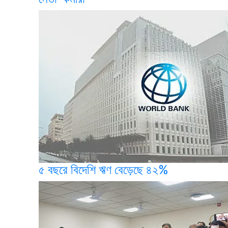
৫ বছরে বিদেশি ঋণ বেড়েছে ৪২%