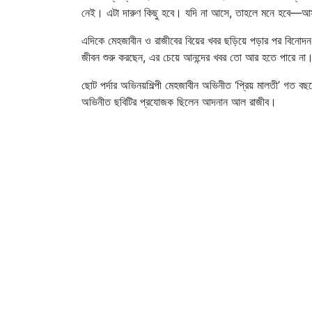
নেই। এটা দারুণ কিছু হবে। যদি না আসে, তাহলে মনে হবে—আ
এদিকে মেহজাবীন ও রাজীবের বিয়ের খবর ছড়িয়ে পড়ার পর বিনোদন অঙ্গ
জীবন শুরু করছেন, এর চেয়ে আনন্দের খবর তো আর হতে পারে না।
ছোট পর্দার অভিনয়শিল্পী মেহজাবীন অভিনীত ‘প্রিয় মালতী’ গত বছ
অভিনীত ছবিটির প্রযোজক ছিলেন আদনান আল রাজীব।