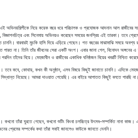
ত এই অভিনয়শিল্পীকে নিয়ে কয়েক বছর ধরে পরিচালক ও প্রযোজক আদনান আল রাজীবের সঙ্
 বিজ্ঞাপনচিত্র এবং সিনেমায় অভিনয়ও করেছেন সময়ের জনপ্রিয় এই তারকা। তবে প্রেমের
 চাননি। বারবারই মুচকি হাসি দিয়ে এড়িয়ে গেছেন। গত বছরের মাঝামাঝি সময়ে অবশ্য র
হতে পারত না। তিনি তাঁর জীবনের সেরা একটি অংশ। এবার জানা গেল, বিনোদন অঙ্গনের এ 
র পরদিন তাঁদের বিয়ে। মেহজাবীন ও রাজীবের একাধিক ঘনিষ্ঠজন বিয়ের খবরটি নিশ্চিত করে
ন। তবে কবে, কোথায়, কখন কী অনুষ্ঠান, এসব বিষয়ে কিছুই জানাতে চাননি। এদিকে মেহজ
ের সিদ্ধান্ত নিয়েছে। আমরা দাওয়াত পেয়েছি। এর বাইরে আপাতত কিছুই বলতে পারছি না
। কখনো তাঁরা ঘুরতে গেছেন, কখনো শুটিং কিংবা চলচ্চিত্র উৎসব–সম্পর্কিত নানা কাজ।
ুজনের প্রেমের সম্পর্কের কথা তাঁরা সবাই জানলেও কাউকে জানতে দেননি।