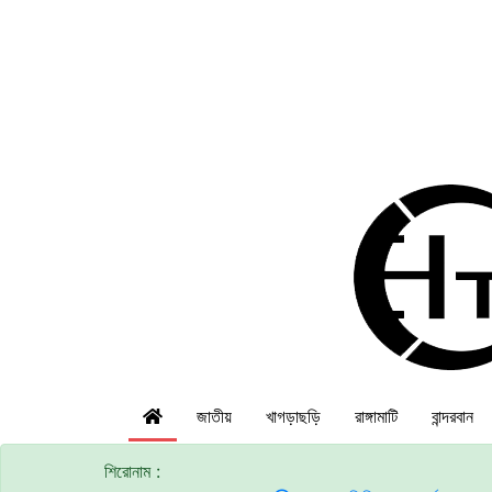
জাতীয়
খাগড়াছড়ি
রাঙ্গামাটি
বান্দরবান
শিরোনাম :