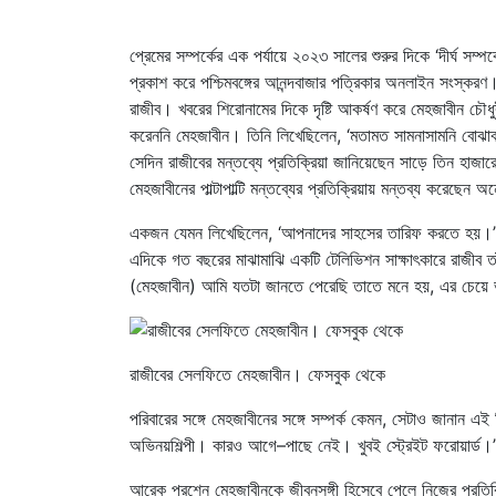
প্রেমের সম্পর্কের এক পর্যায়ে ২০২৩ সালের শুরুর দিকে ‘দীর্ঘ সম্
প্রকাশ করে পশ্চিমবঙ্গের আনন্দবাজার পত্রিকার অনলাইন সংস্ক
রাজীব। খবরের শিরোনামের দিকে দৃষ্টি আকর্ষণ করে মেহজাবীন চৌধ
করেননি মেহজাবীন। তিনি লিখেছিলেন, ‘মতামত সামনাসামনি বোঝাব
সেদিন রাজীবের মন্তব্যে প্রতিক্রিয়া জানিয়েছেন সাড়ে তিন হাজার
মেহজাবীনের পাল্টাপাল্টি মন্তব্যের প্রতিক্রিয়ায় মন্তব্য করেছে
একজন যেমন লিখেছিলেন, ‘আপনাদের সাহসের তারিফ করতে হয়।’
এদিকে গত বছরের মাঝামাঝি একটি টেলিভিশন সাক্ষাৎকারে রাজীব ত
(মেহজাবীন) আমি যতটা জানতে পেরেছি তাতে মনে হয়, এর চেয়ে 
রাজীবের সেলফিতে মেহজাবীন। ফেসবুক থেকে
পরিবারের সঙ্গে মেহজাবীনের সঙ্গে সম্পর্ক কেমন, সেটাও জানান এ
অভিনয়শিল্পী। কারও আগে–পাছে নেই। খুবই স্ট্রেইট ফরোয়ার্ড।’
আরেক প্রশ্নে মেহজাবীনকে জীবনসঙ্গী হিসেবে পেলে নিজের প্র