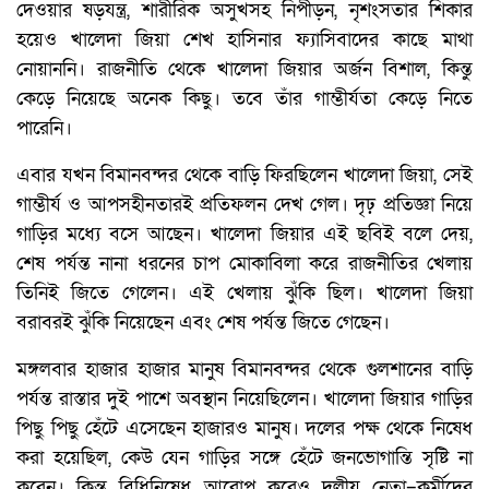
দেওয়ার ষড়যন্ত্র, শারীরিক অসুখসহ নিপীড়ন, নৃশংসতার শিকার
হয়েও খালেদা জিয়া শেখ হাসিনার ফ্যাসিবাদের কাছে মাথা
নোয়াননি। রাজনীতি থেকে খালেদা জিয়ার অর্জন বিশাল, কিন্তু
কেড়ে নিয়েছে অনেক কিছু। তবে তাঁর গাম্ভীর্যতা কেড়ে নিতে
পারেনি।
এবার যখন বিমানবন্দর থেকে বাড়ি ফিরছিলেন খালেদা জিয়া, সেই
গাম্ভীর্য ও আপসহীনতারই প্রতিফলন দেখ গেল। দৃঢ় প্রতিজ্ঞা নিয়ে
গাড়ির মধ্যে বসে আছেন। খালেদা জিয়ার এই ছবিই বলে দেয়,
শেষ পর্যন্ত নানা ধরনের চাপ মোকাবিলা করে রাজনীতির খেলায়
তিনিই জিতে গেলেন। এই খেলায় ঝুঁকি ছিল। খালেদা জিয়া
বরাবরই ঝুঁকি নিয়েছেন এবং শেষ পর্যন্ত জিতে গেছেন।
মঙ্গলবার হাজার হাজার মানুষ বিমানবন্দর থেকে গুলশানের বাড়ি
পর্যন্ত রাস্তার দুই পাশে অবস্থান নিয়েছিলেন। খালেদা জিয়ার গাড়ির
পিছু পিছু হেঁটে এসেছেন হাজারও মানুষ। দলের পক্ষ থেকে নিষেধ
করা হয়েছিল, কেউ যেন গাড়ির সঙ্গে হেঁটে জনভোগান্তি সৃষ্টি না
করেন। কিন্তু বিধিনিষেধ আরোপ করেও দলীয় নেতা–কর্মীদের