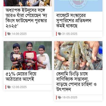
অধ্যাপক ইউনূসের সঙ্গে
আরও যাঁরা পেয়েছেন ‘দ্য
বাজেটে সংস্কারের
কিংস ফাউন্ডেশন পুরস্কার
সুপারিশের প্রতিফলন
২০২৫’
কমই থাকছে
14-06-2025
31-05-2025
৫১% মেয়ের বিয়ে
ভেনামি চিংড়ি চাষে
আঠারোর আগেই
বাণিজ্যিক সম্ভাবনা,
বাড়ছে পোনার চাহিদা ও
12-06-2025
উৎপাদন
18-05-2025