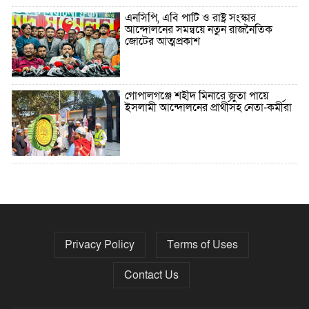
এনসিপি, এবি পার্টি ও রাষ্ট্র সংস্কার
আন্দোলনের সমন্বয়ে নতুন রাজনৈতিক
জোটের আত্মপ্রকাশ
গোপালগঞ্জে শহীদ মিনারে জুতা পায়ে
ইসলামী আন্দোলনের প্রার্থীসহ নেতা-কর্মীরা
৫ বছরে বিদেশি ঋণ বেড়েছে ৪২%
Privacy Policy
Terms of Uses
নির্বাচনের তফসিল ৮-১৫ ডিসেম্বরের মধ্যে
যেকোনো দিন
Contact Us