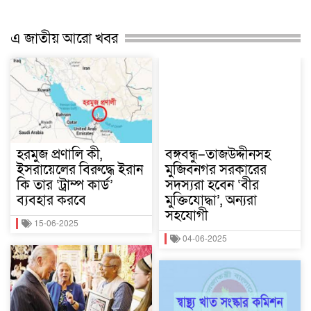
এ জাতীয় আরো খবর
হরমুজ প্রণালি কী,
বঙ্গবন্ধু–তাজউদ্দীনসহ
ইসরায়েলের বিরুদ্ধে ইরান
মুজিবনগর সরকারের
কি তার ‘ট্রাম্প কার্ড’
সদস্যরা হবেন ‘বীর
ব্যবহার করবে
মুক্তিযোদ্ধা’, অন্যরা
সহযোগী
15-06-2025
04-06-2025