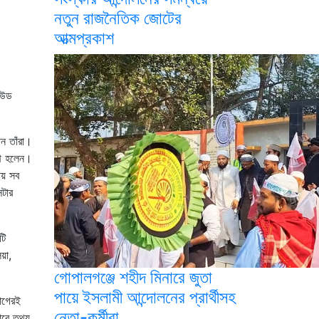
নতুন রাজনৈতিক জোটের
আত্মপ্রকাশ
াউড
ান তাঁরা।
্থ হলেন।
ায় সব
্টার
টি
য়া,
গোপালগঞ্জে শহীদ মিনারে জুতা
পায়ে ইসলামী আন্দোলনের প্রার্থীসহ
ভাগেরই
নেতা-কর্মীরা
ারে তথ্য