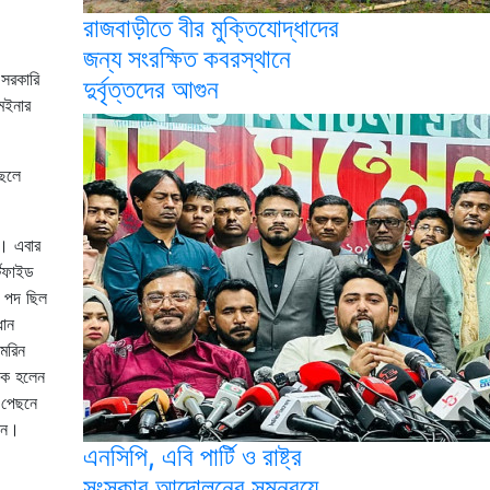
রাজবাড়ীতে বীর মুক্তিযোদ্ধাদের
জন্য সংরক্ষিত কবরস্থানে
 সরকারি
দুর্বৃত্তদের আগুন
েইনার
ছেলে
ন। এবার
টিফাইড
। পদ ছিল
ধান
মেরিন
ালক হলেন
র পেছনে
নেন।
এনসিপি, এবি পার্টি ও রাষ্ট্র
সংস্কার আন্দোলনের সমন্বয়ে