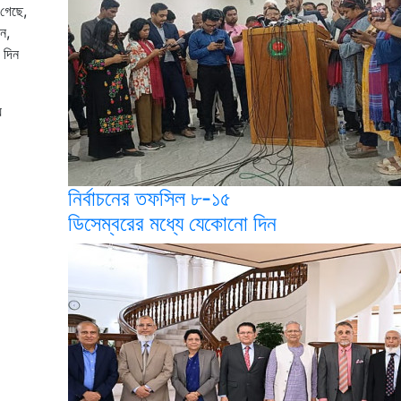
 গেছে,
ন,
 দিন
য়
নির্বাচনের তফসিল ৮-১৫
ডিসেম্বরের মধ্যে যেকোনো দিন