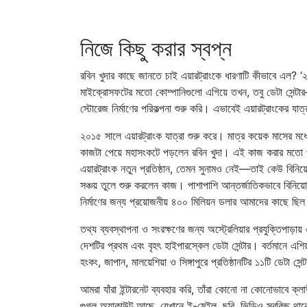
নিজে কিছু করার স্বপ্ন
রবিন খুদার কাছে জানতে চাই এয়ারট্রাংকে ধারণাটি কীভাবে এল?
মাইক্রোসফটের মতো কোম্পানিগুলো এগিয়ে তখন, তবু ডেটা সেন্টা
স্টোরেজ নির্মাণের পরিকল্পনা শুরু করি। এভাবেই এয়ারট্রাংকের যাত্
২০১৫ সালে এয়ারট্রাংক যাত্রা শুরু করে। মাত্র কয়েক মাসের মধ্য
কাজটা পেয়ে মহাসংকটে পড়লেন রবিন খুদা। এই কাজ করার মতো পুঁজ
এয়ারট্রাংক নতুন প্রতিষ্ঠান, তেমন সুনামও নেই—তাই কেউ বিন
সঞ্চয় তুলে শুরু করলেন কাজ। পাশাপাশি আন্তর্জাতিকভাবে বিনি
নির্মাণের জন্য প্রয়োজনীয় ৪০০ মিলিয়ন ডলার আমাদের কাছে ছ
তথ্য ব্যবস্থাপনা ও সংরক্ষণের জন্য অস্ট্রেলিয়ার প্রযুক্তিপাড়া
দেশটির প্রথম এবং বৃহৎ হাইপারস্কেল ডেটা সেন্টার। বর্তমানে এশি
হংকং, জাপান, মালয়েশিয়া ও সিঙ্গাপুরে প্রতিষ্ঠানটির ১১টি ডেটা সে
আমরা যাঁরা ইন্টারনেট ব্যবহার করি, তাঁরা কোনো না কোনোভাবে ক্
গুগল অ্যাকাউন্ট আছে, যেখানে ই-মেইল, ছবি, ভিডিও সবকিছু থাকে