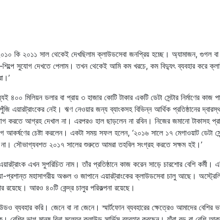
 ‘২০১০ কি ২০১১ সাল থেকেই দেখছিলাম ক্লাউডসেবা জনপ্রিয় হচ্ছে। অ্যামাজন, গুগল বা
র–শিল্পে সুযোগ দেখতে পেলাম। তখন থেকেই আমি কম খরচে, কম বিদ্যুৎ ব্যবহার করে ক্ল
রা।’
েই ৪০০ মিলিয়ন ডলার বা প্রায় ৩ হাজার কোটি টাকার একটি ডেটা সেন্টার নির্মাণের কাজ প
ি এয়ারট্রাংকের নেই। ঋণ নেওয়ার জন্য ব্যাংকসহ বিভিন্ন আর্থিক প্রতিষ্ঠানের দ্বারস
িয়োগ করতে আগ্রহ দেখাল না। এরপরও হাল ছাড়লেন না রবিন। নিজের জমানো টাকাসহ প্র
য়োগ আকর্ষণের চেষ্টা করলেন। একটা সময় সফল হলেন, ‘২০১৬ সালে ১৭ মেগাওয়াট ডেটা সেন
িল না। সৌভাগ্যবশত ২০১৭ সালের শুরুতে আমরা তহবিল সংগ্রহ করতে সক্ষম হই।’
য় এয়ারট্রাংক এখন সুপরিচিত নাম। তাঁর প্রতিষ্ঠানে কাজ করেন সাড়ে চারশোর বেশি কর্মী। এ
য়া-প্রশান্ত মহাসাগরীয় অঞ্চল ও জাপানে এয়ারট্রাংকের ক্লাউডসেবা চালু আছে। অস্ট্রেলি
ন্টার রয়েছে। আরও ৪০টি কেন্দ্র চালুর পরিকল্পনা রয়েছে।
লাউডও ব্যবহার করি। জেনে বা না জেনে। স্মার্টফোন ব্যবহারের ক্ষেত্রেও আমাদের বেশির 
। বেশির ভাগ মানুষ বিনা মূল্যের ক্লাউড সার্ভিস ব্যবহার করছেন। যাঁরা বড় বা বেশি আক