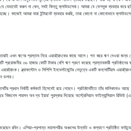
। যে যেভাবেই করুন না কেন, সবই কিন্তু ক্লাউডসেবা। আমরা যে ফেসবুক ব্যবহার করে ছ
হচ্ছে। কাজেই আমরা যারা ইন্টারনেট ব্যবহার করছি, তারা কোনো না কোনোভাবে ক্লাউডসে
খুদা, তারাই এখন ঋণের প্রস্তাব নিয়ে এয়ারট্রাংকের কাছে আসে। গত বছর ঋণ দেওয়া জন্য 
্ঠানটি প্রয়োজনীয় ৩৬ হাজার কোটি টাকার বেশি ঋণ গ্রহণ করেছে প্রস্তাবকারী প্রতিষ্ঠানের 
্রাংক। ব্ল্যাকস্টোন ও সিপিপি ইনভেস্টমেন্টের নেতৃত্বে একটি কনসোর্টিয়াম এয়ারট্রাং
িয়ন ডলার।
টির প্রধান নির্বাহী কর্মকর্তা হিসেবেই রয়ে গেছেন। প্রতিষ্ঠানটিতে তাঁর মালিকানাও আছ
র ‘বিজনেস পারসন অব দ্য ইয়ার’ পুরস্কার দিয়েছে অস্ট্রেলিয়ান ফাইন্যান্সিয়াল রিভিউ
ু করেছেন রবিন। এশিয়া–প্রশান্ত মহাসাগরীয় অঞ্চলের উন্নতি ও কল্যাণে প্রতিষ্ঠিত ফাউন্ড