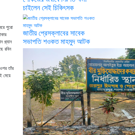
চাইলেন সেই চিকিৎসক
বরে পুরো
জাতীয় প্রেসক্লাবের সাবেক
াকার
সভাপতি শওকত মাহমুদ আটক
 প্ল্যান
ছে রবিন
 ওপর তাঁর
ই মেয়ে