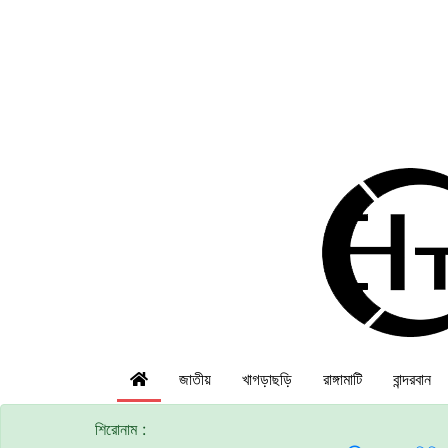
জাতীয়
খাগড়াছড়ি
রাঙ্গামাটি
বান্দরবান
শিরোনাম :