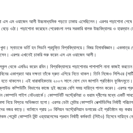
র বাবা এস এম ওয়াজেদ আলী উচ্চমাধ্যমিক পড়তে ঢাকায় এসেছিলেন। এরপর পড়াশোনা শেষে
ও বেড়ে ওঠা। পড়াশোনা করেছেন শেরেবাংলা নগর সরকারি বালক উচ্চবিদ্যালয় ও হারম্যান ম
া। স্নাতকে ভর্তি হন সিডনি প্রযুক্তি বিশ্ববিদ্যালয়ে। বিষয় হিসাববিজ্ঞান। একমাত্র 
লে আসেন। এরপর এখানেই চাকরি শুরু করেন এস এম ওয়াজেদ আলী।
স স্কুল থেকে এমবিএ করেন রবিন। বিশ্ববিদ্যালয়ে পড়াশোনার পাশাপাশি নানা কাজই করতে
রবিনের একাগ্রতা আর দক্ষতা তাঁকে দ্রুত এগিয়ে নিতে থাকল। তিনি নিজেও সিপিএর (সার্
সমৃদ্ধ হতে থাকলেন। এই ধারাবাহিকতায় ২০০৭ সালে যোগ দেন জাপানি প্রতিষ্ঠান ফুজিৎসুতে
ও ক্লাউড কম্পিউটিং বিভাগের কাজে দুই বছরের বেশি সময় দায়িত্ব পালন করেন। এরপর প্র
েশন কোম্পানি পাইপ নেটওয়ার্কে। কোম্পানিটি অস্ট্রেলিয়া ও গুয়াম দ্বীপের মধ্যে একটি সাব
া নিয়ে বিস্তর অভিজ্ঞতা হলো। এরপর ডেটা সেন্টার কোম্পানি নেক্সটডিসির নির্বাহী পরিচ
দের নজর কাড়ে। বর্তমানে প্রায় ১০ বিলিয়ন অস্ট্রেলিয়ান ডলারের এই প্রতিষ্ঠান বড় করা
েমেন্ট কোম্পানি মিন্ট ওয়্যারলেসের প্রধান নির্বাহী কর্মকর্তা (সিইও) হিসেবে দায়িত্ব 