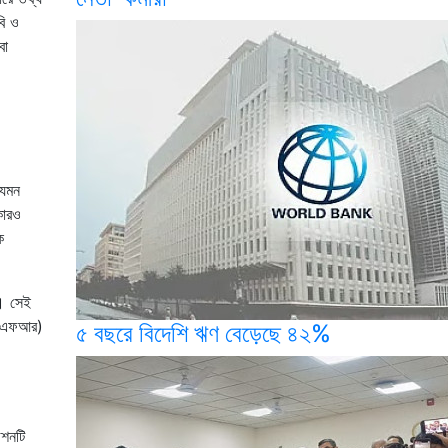
বি ও
বা
যেমন
কারও
ক
ে। সেই
 (এএফআর)
৫ বছরে বিদেশি ঋণ বেড়েছে ৪২%
েশনটি