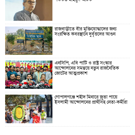
রাজবাড়ীতে বীর মুক্তিযোদ্ধাদের জন্য
সংরক্ষিত কবরস্থানে দুর্বৃত্তদের আগুন
এনসিপি, এবি পার্টি ও রাষ্ট্র সংস্কার
আন্দোলনের সমন্বয়ে নতুন রাজনৈতিক
জোটের আত্মপ্রকাশ
গোপালগঞ্জে শহীদ মিনারে জুতা পায়ে
ইসলামী আন্দোলনের প্রার্থীসহ নেতা-কর্মীরা
৫ বছরে বিদেশি ঋণ বেড়েছে ৪২%