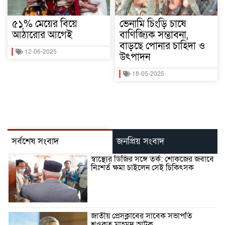
৫১% মেয়ের বিয়ে
ভেনামি চিংড়ি চাষে
আঠারোর আগেই
বাণিজ্যিক সম্ভাবনা,
বাড়ছে পোনার চাহিদা ও
12-06-2025
উৎপাদন
18-05-2025
সর্বশেষ সংবাদ
জনপ্রিয় সংবাদ
স্বাস্থ্যের ডিজির সঙ্গে তর্ক: শোকজের জবাবে
নিঃশর্ত ক্ষমা চাইলেন সেই চিকিৎসক
জাতীয় প্রেসক্লাবের সাবেক সভাপতি
শওকত মাহমুদ আটক