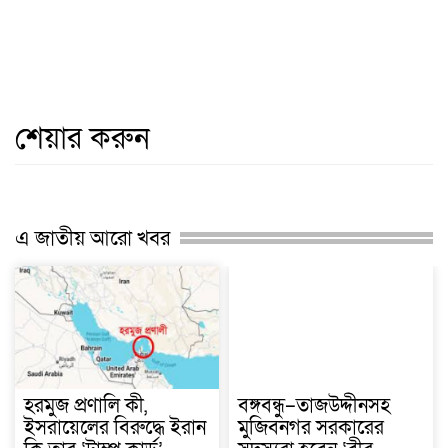
শেয়ার করুন
এ জাতীয় আরো খবর
হরমুজ প্রণালি কী,
বঙ্গবন্ধু–তাজউদ্দীনসহ
ইসরায়েলের বিরুদ্ধে ইরান
মুজিবনগর সরকারের