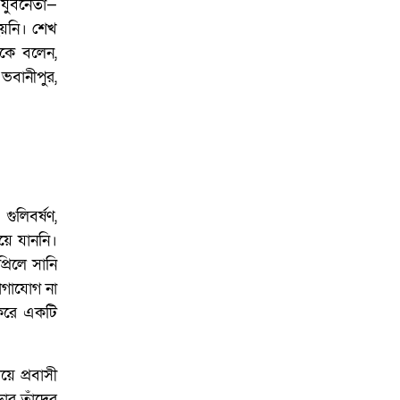
 যুবনেতা—
হয়নি। শেখ
ইকে বলেন,
ভবানীপুর,
ুলিবর্ষণ,
িয়ে যাননি।
রিলে সানি
োগাযোগ না
ী করে একটি
ে প্রবাসী
ডার তাঁদের