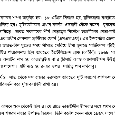
রের শপথ অনুষ্ঠান হয়। ১৮ এপ্রিল সিদ্ধান্ত হয়, মুক্তিযোদ্ধা বাছাইয়ে
ন্য হয়। মুক্তিফৌজের প্রধান কর্নেল ওসমানী বেঁকে বসেন। যুবনেতা
ত্বে। ভারত সরকারের শীর্ষ নেতৃত্বের নির্দেশে ছাত্রলীগের নেতা-কর্
িল র-এর অধীন স্পেশাল ফ্রন্টিয়ার ফোর্স (এসএফএফ)। এর ইন্সপেক্টর জে
ত-চীন যুদ্ধের সময় সীমান্ত পেরিয়ে চীনা ভূখণ্ডে সার্জিক্যাল স্ট্র
এটির পরিচালনায় ছিল ভারতের ইন্টেলিজেন্স ব্রাঞ্চ (আইবি)। ১৯৬৮ 
অন্যটির নাম হয় আরডব্লিউএ বা র (রিসার্চ অ্যান্ড অ্যানালাইসিস উই
 ‘বাংলাদেশ’। এটি ন্যস্ত হয় র-এর ওপর। দায়িত্ব পান নাথবাবু।
্যন্ত। সাত থেকে দশ হাজার তরুণকে ভারতের দুটি ক্যাম্পে প্রশিক্ষণ 
রিবর্তন করে মুজিববাহিনী রাখা হয়।
কের আসনে শুরু থেকেই ছিল র। যে রাতে তাজউদ্দীন ইন্দিরার সঙ্গে প্রথম 
ান এস শঙ্করণ নায়ার উপস্থিত ছিলেন। তিনি কর্নেল মেনন নামে ১৯৬৭ সা