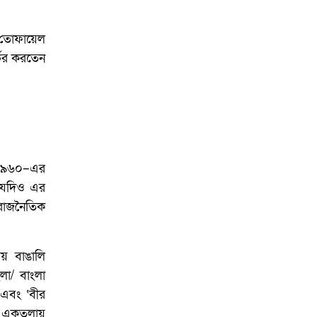
ও তোফায়েল
্ভর করতেন
ে ১৯৬০–এর
। যদিও এর
 রাজনৈতিক
য় বাঙালি
লা/ বাংলা
 এবং ‘বীর
ের একতলায়