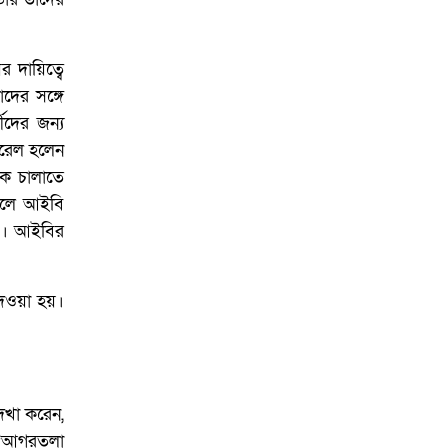
র দায়িত্বে
দের সঙ্গে
মীদের জন্য
নারেল হলেন
াইক চালাতে
সালে আইবি
ং)। আইবির
দেওয়া হয়।
দেখা করেন,
লে ‘আগরতলা