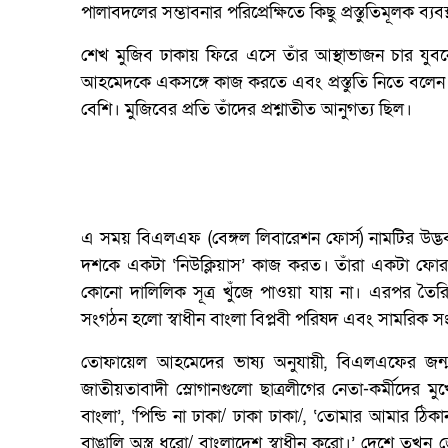
পালাবদলের সম্ভাবনার পরিপ্রেক্ষিতে কিছু প্রস্তুতিমূলক ব
শেখ মুজিব ঢাকায় ফিরে এসে তাঁর আস্থাভাজন চার য
আহমেদকে একসঙ্গে কাজ করতে এবং প্রস্তুতি নিতে বলে
বেশি। মুজিবের প্রতি তাঁদের প্রশ্নাতীত আনুগত্য ছিল।
এ সময় বিএলএফ (বেঙ্গল লিবারেশন ফোর্স) নামটির উদ্ভব
দশকে একটা ‘নিউক্লিয়াস’ কাজ করত। তাঁরা একটা ফোরাম
কোনো দালিলিক সূত্র খুঁজে পাওয়া যায় না। এরপর ত
সংগঠন হলো স্বাধীন বাংলা বিপ্লবী পরিষদ এবং সামরি
তোফায়েল আহমেদের ভাষ্য অনুযায়ী, বিএলএফের জন
জাতীয়তাবাদী স্লোগানগুলো ছাত্রলীগের নেতা-কর্মীদের মু
বাংলা’, ‘পিন্ডি না ঢাকা/ ঢাকা ঢাকা/, ‘তোমার আমার ঠ
বাঙালি অস্ত্র ধরো/ বাংলাদেশ স্বাধীন করো।’ দেশে তখ