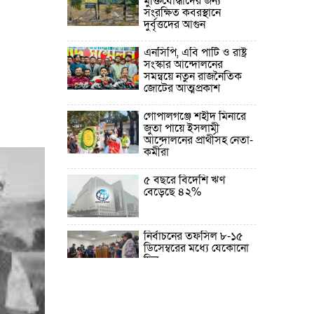
মুক্তিযোদ্ধাদের জন্য
সংরক্ষিত কবরস্থানে
দুর্বৃত্তদের আগুন
এনসিপি, এবি পার্টি ও রাষ্ট্র
সংস্কার আন্দোলনের
সমন্বয়ে নতুন রাজনৈতিক
জোটের আত্মপ্রকাশ
গোপালগঞ্জে শহীদ মিনারে
জুতা পায়ে ইসলামী
আন্দোলনের প্রার্থীসহ নেতা-
কর্মীরা
৫ বছরে বিদেশি ঋণ
বেড়েছে ৪২%
নির্বাচনের তফসিল ৮-১৫
ডিসেম্বরের মধ্যে যেকোনো
দিন
ফেব্রুয়ারির প্রথমার্ধে জাতীয়
নির্বাচন ও গণভোট