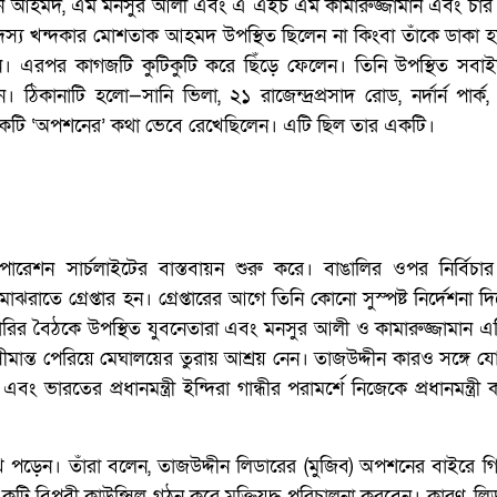
দীন আহমদ, এম মনসুর আলী এবং এ এইচ এম কামারুজ্জামান এবং চার
দস্য খন্দকার মোশতাক আহমদ উপস্থিত ছিলেন না কিংবা তাঁকে ডাকা 
ান। এরপর কাগজটি কুটিকুটি করে ছিঁড়ে ফেলেন। তিনি উপস্থিত সবা
ানাটি হলো—সানি ভিলা, ২১ রাজেন্দ্রপ্রসাদ রোড, নর্দার্ন পার্ক, 
য়েকটি ‘অপশনের’ কথা ভেবে রেখেছিলেন। এটি ছিল তার একটি।
রেশন সার্চলাইটের বাস্তবায়ন শুরু করে। বাঙালির ওপর নির্বিচার গ
ঝরাতে গ্রেপ্তার হন। গ্রেপ্তারের আগে তিনি কোনো সুস্পষ্ট নির্দেশনা দ
রির বৈঠকে উপস্থিত যুবনেতারা এবং মনসুর আলী ও কামারুজ্জামান এপ্
ান্ত পেরিয়ে মেঘালয়ের তুরায় আশ্রয় নেন। তাজউদ্দীন কারও সঙ্গে য
বং ভারতের প্রধানমন্ত্রী ইন্দিরা গান্ধীর পরামর্শে নিজেকে প্রধানমন্ত্র
পড়েন। তাঁরা বলেন, তাজউদ্দীন লিডারের (মুজিব) অপশনের বাইরে গিয়
ি বিপ্লবী কাউন্সিল গঠন করে মুক্তিযুদ্ধ পরিচালনা করবেন। কারণ, লি