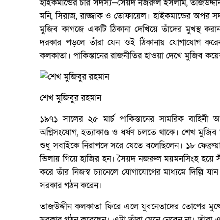
হাইকমান্ডের চার সদস্য—সৈয়দ নজরুল ইসলাম, তাজউদ্
মনি, সিরাজ, রাজ্জাক ও তোফায়েল। হাইকমান্ডের অপর স
মুজিব কাগজে একটি ঠিকানা দেখিয়ে তাঁদের মুখস্থ কর
দরকার পড়লে তাঁরা যেন ওই ঠিকানায় যোগাযোগ করেন। ঠিক
কলকাতা। পাকিস্তানের রাজনীতির হাওয়া দেখে মুজিব ক
শেখ মুজিবুর রহমান
১৯৭১ সালের ২৫ মার্চ পাকিস্তানের সামরিক বাহিনী অপা
অগ্নিসংযোগ, হত্যাকাণ্ড ও ধর্ষণ চলতে থাকে। শেখ মুজিব মা
শুধু সবাইকে নিরাপদে সরে যেতে বলেছিলেন। ১৮ ফেব্রুয়া
ভিলায় গিয়ে হাজির হন। সৈয়দ নজরুল ময়মনসিংহ হয়ে সীম
করে তাঁর নিজস্ব চ্যানেলে যোগাযোগের মাধ্যমে দিল্লি যান এ
সরকার গঠন করেন।
তাজউদ্দীন কলকাতা ফিরে এলে যুবনেতাদের তোপের মুখে 
সরকার গঠন করেছেন। এটা তাঁরা মেনে নেবেন না। তাঁরা একট