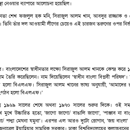
্যবস্থা নেওয়ার ব্যাপারে আলোচনা হয়েছিল।
ুবনেতা শেখ ফজলুল হক মনি, সিরাজুল আলম খান, আবদুর রাজ্জাক 
ন। তিনি তাঁর দল আওয়ামী লীগের চেয়েও এই চারজন তরুণের ওপর নির
। বাংলাদেশের স্বাধীনতার লক্ষ্যে সিরাজুল আলম খানকে কেন্দ্র কর
 তৈরি করেছিলেন। নাম দিয়েছিলেন ‘স্বাধীন বাংলা বিপ্লবী পরিষদ’
ৈরি হলো বিএলএফ। সিরাজুল আলম খানের ভাষ্য অনুযায়ী, ‘আমাদের
ক সংগঠন হলো বিএলএফ।’
্ম ১৯৬৯ সালের শেষে অথবা ১৯৭০ সালের শুরুর দিকে। ওই সম
খে মুখে উচ্চারিত হতো, ‘জাগো জাগো/ বাঙালি জাগো’, ‘পাঞ্জাব না বাং
িকানা/ পদ্মা মেঘনা যমুনা’। এরপর এল আরও দুটো স্লোগান, ‘জয় বাংলা’
ন জেনারেল ইয়াহিয়ার সামরিক সরকার। ঢাকা বিশ্ববিদ্যালয়ের কলাভবন