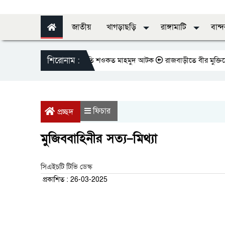
জাতীয়
খাগড়াছড়ি
রাঙ্গামাটি
বান্
শিরোনাম :
েসক্লাবের সাবেক সভাপতি শওকত মাহমুদ আটক
রাজবাড়ীতে বীর মুক্তিযোদ্ধাদের জন্
ফিচার
প্রচ্ছদ
মুজিববাহিনীর সত্য–মিথ্যা
সিএইচটি টিভি ডেস্ক
প্রকাশিত : 26-03-2025