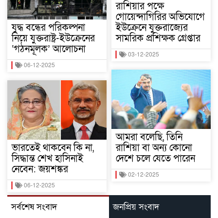
রাশিয়ার পক্ষে
গোয়েন্দাগিরির অভিযোগে
যুদ্ধ বন্ধের পরিকল্পনা
ইউক্রেনে যুক্তরাজ্যের
নিয়ে যুক্তরাষ্ট্র-ইউক্রেনের
সামরিক প্রশিক্ষক গ্রেপ্তার
‘গঠনমূলক’ আলোচনা
03-12-2025
06-12-2025
আমরা বলেছি, তিনি
ভারতেই থাকবেন কি না,
রাশিয়া বা অন্য কোনো
সিদ্ধান্ত শেখ হাসিনাই
দেশে চলে যেতে পারেন
নেবেন: জয়শঙ্কর
02-12-2025
06-12-2025
সর্বশেষ সংবাদ
জনপ্রিয় সংবাদ