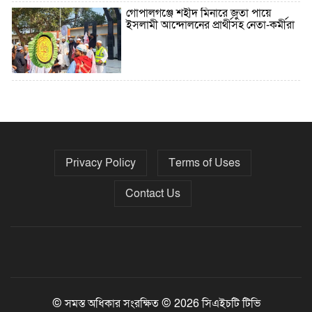
গোপালগঞ্জে শহীদ মিনারে জুতা পায়ে
ইসলামী আন্দোলনের প্রার্থীসহ নেতা-কর্মীরা
৫ বছরে বিদেশি ঋণ বেড়েছে ৪২%
Privacy Policy
Terms of Uses
নির্বাচনের তফসিল ৮-১৫ ডিসেম্বরের মধ্যে
যেকোনো দিন
Contact Us
ফেব্রুয়ারির প্রথমার্ধে জাতীয় নির্বাচন ও
গণভোট আয়োজনে ইসি প্রস্তুত, প্রধান
উপদেষ্টাকে সিইসি
© সমস্ত অধিকার সংরক্ষিত © 2026 সিএইচটি টিভি