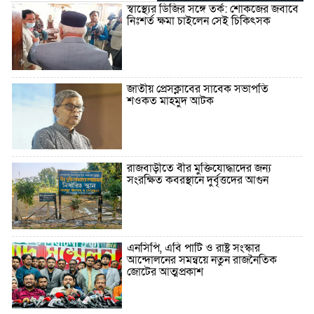
স্বাস্থ্যের ডিজির সঙ্গে তর্ক: শোকজের জবাবে
নিঃশর্ত ক্ষমা চাইলেন সেই চিকিৎসক
জাতীয় প্রেসক্লাবের সাবেক সভাপতি
শওকত মাহমুদ আটক
রাজবাড়ীতে বীর মুক্তিযোদ্ধাদের জন্য
সংরক্ষিত কবরস্থানে দুর্বৃত্তদের আগুন
এনসিপি, এবি পার্টি ও রাষ্ট্র সংস্কার
আন্দোলনের সমন্বয়ে নতুন রাজনৈতিক
জোটের আত্মপ্রকাশ