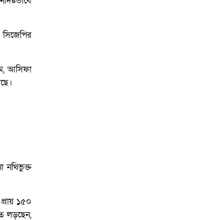
দিষ্টভাবে
ও সিজেপির
েগম, আসিফা
েছে।
 নথিভুক্ত
্রায় ১৫০
ে লড়ছেন,