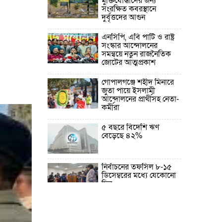
মুক্তিযোদ্ধাদের জন্য
সংরক্ষিত কবরস্থানে
দুর্বৃত্তদের আগুন
এনসিপি, এবি পার্টি ও রাষ্ট্র
সংস্কার আন্দোলনের
সমন্বয়ে নতুন রাজনৈতিক
জোটের আত্মপ্রকাশ
গোপালগঞ্জে শহীদ মিনারে
জুতা পায়ে ইসলামী
আন্দোলনের প্রার্থীসহ নেতা-
কর্মীরা
৫ বছরে বিদেশি ঋণ
বেড়েছে ৪২%
নির্বাচনের তফসিল ৮-১৫
ডিসেম্বরের মধ্যে যেকোনো
দিন
ফেব্রুয়ারির প্রথমার্ধে জাতীয়
নির্বাচন ও গণভোট