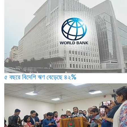
৫ বছরে বিদেশি ঋণ বেড়েছে ৪২%