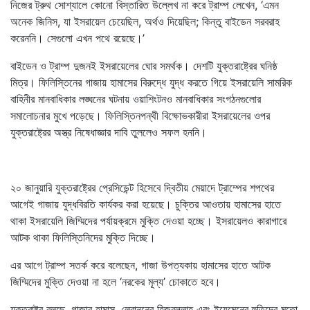
নিজের ট্রুথ সোশ্যালে কোনো বিস্তারিত উল্লেখ না করে ট্রাম্প লেখেন, ‘এমন
অনেক জিনিস, যা ইসরায়েল চেয়েছিল, অর্থও দিয়েছিল; কিন্তু বাইডেন সরবরাহ
করেননি। সেগুলো এখন পথে রয়েছে।’
বাইডেন ও ট্রাম্প দুজনই ইসরায়েলের ঘোর সমর্থক। দেশটি যুক্তরাষ্ট্রের ঘনিষ্ঠ
মিত্র। ফিলিস্তিনের গাজায় হামাসের বিরুদ্ধে যুদ্ধ করতে গিয়ে ইসরায়েলি সামরিক
বাহিনীর মানবাধিকার লঙ্ঘনের ঘটনায় ওয়াশিংটনও মানবাধিকার সংগঠনগুলোর
সমালোচনার মুখে পড়েছে। ফিলিস্তিনপন্থী বিক্ষোভকারীরা ইসরায়েলের ওপর
যুক্তরাষ্ট্রের অস্ত্র নিষেধাজ্ঞার দাবি তুললেও সফল হননি।
২০ জানুয়ারি যুক্তরাষ্ট্রের প্রেসিডেন্ট হিসেবে দ্বিতীয় মেয়াদে ট্রাম্পের শপথের
আগেই গাজায় যুদ্ধবিরতি কার্যকর করা হয়েছে। চুক্তির আওতায় হামাসের হাতে
থাকা ইসরায়েলি জিম্মিদের পর্যায়ক্রমে মুক্তি দেওয়া হচ্ছে। ইসরায়েলও কারাগারে
আটক থাকা ফিলিস্তিনিদের মুক্তি দিচ্ছে।
এর আগে ট্রাম্প সতর্ক করে বলেছেন, গাজা উপত্যকায় হামাসের হাতে আটক
জিম্মিদের মুক্তি দেওয়া না হলে ‘নরকের মূল্য’ চোকাতে হবে।
যুক্তরাষ্ট্র বলছে, গাজার হামাস, লেবাননের হিজবুল্লাহ এবং ইয়েমেনের হুতিদের মতো