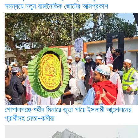
সমন্বয়ে নতুন রাজনৈতিক জোটের আত্মপ্রকাশ
গোপালগঞ্জে শহীদ মিনারে জুতা পায়ে ইসলামী আন্দোলনের
প্রার্থীসহ নেতা-কর্মীরা