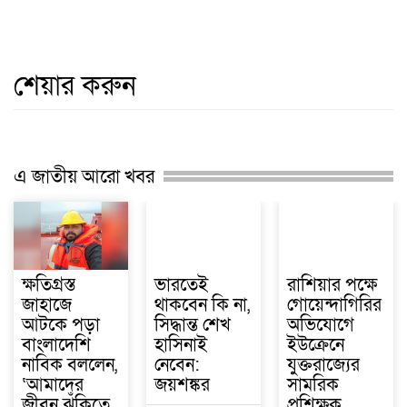
শেয়ার করুন
এ জাতীয় আরো খবর
ক্ষতিগ্রস্ত
ভারতেই
রাশিয়ার পক্ষে
জাহাজে
থাকবেন কি না,
গোয়েন্দাগিরির
আটকে পড়া
সিদ্ধান্ত শেখ
অভিযোগে
বাংলাদেশি
হাসিনাই
ইউক্রেনে
নাবিক বললেন,
নেবেন:
যুক্তরাজ্যের
‘আমাদের
জয়শঙ্কর
সামরিক
জীবন ঝুঁকিতে
প্রশিক্ষক