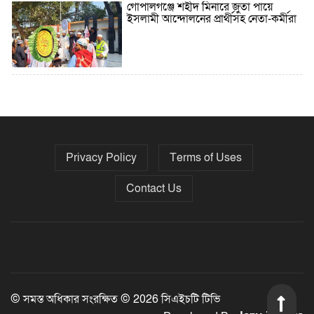
গোপালগঞ্জে শহীদ মিনারে জুতা পায়ে
ইসলামী আন্দোলনের প্রার্থীসহ নেতা-কর্মীরা
৫ বছরে বিদেশি ঋণ বেড়েছে ৪২%
Privacy Policy
Terms of Uses
নির্বাচনের তফসিল ৮-১৫ ডিসেম্বরের মধ্যে
যেকোনো দিন
Contact Us
ফেব্রুয়ারির প্রথমার্ধে জাতীয় নির্বাচন ও
গণভোট আয়োজনে ইসি প্রস্তুত, প্রধান
উপদেষ্টাকে সিইসি
© সমস্ত অধিকার সংরক্ষিত © 2026 সিএইচটি টিভি