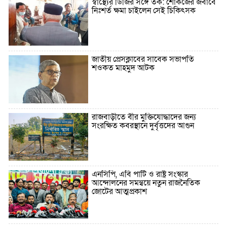
স্বাস্থ্যের ডিজির সঙ্গে তর্ক: শোকজের জবাবে
নিঃশর্ত ক্ষমা চাইলেন সেই চিকিৎসক
জাতীয় প্রেসক্লাবের সাবেক সভাপতি
শওকত মাহমুদ আটক
রাজবাড়ীতে বীর মুক্তিযোদ্ধাদের জন্য
সংরক্ষিত কবরস্থানে দুর্বৃত্তদের আগুন
এনসিপি, এবি পার্টি ও রাষ্ট্র সংস্কার
আন্দোলনের সমন্বয়ে নতুন রাজনৈতিক
জোটের আত্মপ্রকাশ