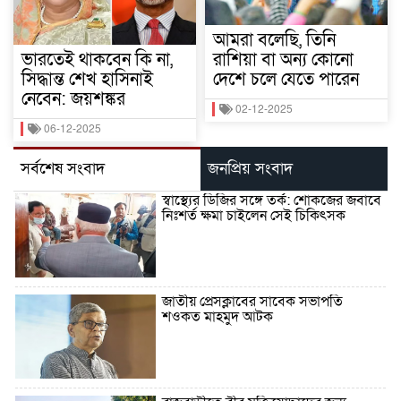
আমরা বলেছি, তিনি
ভারতেই থাকবেন কি না,
রাশিয়া বা অন্য কোনো
সিদ্ধান্ত শেখ হাসিনাই
দেশে চলে যেতে পারেন
নেবেন: জয়শঙ্কর
02-12-2025
06-12-2025
সর্বশেষ সংবাদ
জনপ্রিয় সংবাদ
স্বাস্থ্যের ডিজির সঙ্গে তর্ক: শোকজের জবাবে
নিঃশর্ত ক্ষমা চাইলেন সেই চিকিৎসক
জাতীয় প্রেসক্লাবের সাবেক সভাপতি
শওকত মাহমুদ আটক