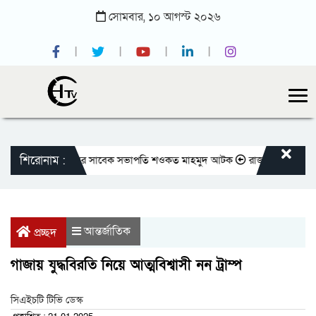
সোমবার,
১০
আগস্ট
২০২৬
শিরোনাম :
াতীয় প্রেসক্লাবের সাবেক সভাপতি শওকত মাহমুদ আটক
রাজবাড়ীতে বীর মুক্তিযো
আন্তর্জাতিক
প্রচ্ছদ
গাজায় যুদ্ধবিরতি নিয়ে আত্মবিশ্বাসী নন ট্রাম্প
সিএইচটি টিভি ডেস্ক