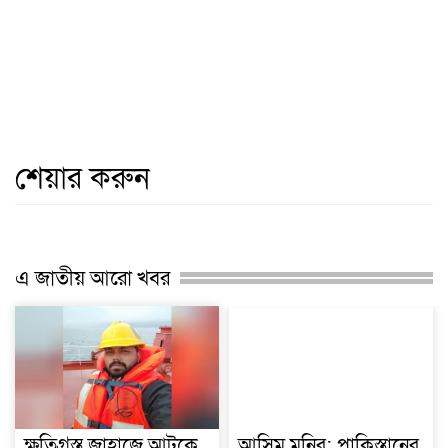
শেয়ার করুন
এ জাতীয় আরো খবর
ক্ষতিগ্রস্ত জাহাজে আটকে
আসিম মুনির: পাকিস্তানের