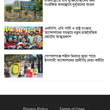
রাজবাড়ীতে বীর মুক্তিযোদ্ধাদের জন্য
সংরক্ষিত কবরস্থানে দুর্বৃত্তদের আগুন
এনসিপি, এবি পার্টি ও রাষ্ট্র সংস্কার
আন্দোলনের সমন্বয়ে নতুন রাজনৈতিক
জোটের আত্মপ্রকাশ
গোপালগঞ্জে শহীদ মিনারে জুতা পায়ে
ইসলামী আন্দোলনের প্রার্থীসহ নেতা-কর্মীরা
৫ বছরে বিদেশি ঋণ বেড়েছে ৪২%
Privacy Policy
Terms of Uses