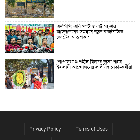
এনসিপি, এবি পার্টি ও রাষ্ট্র সংস্কার
আন্দোলনের সমন্বয়ে নতুন রাজনৈতিক
জোটের আত্মপ্রকাশ
গোপালগঞ্জে শহীদ মিনারে জুতা পায়ে
ইসলামী আন্দোলনের প্রার্থীসহ নেতা-কর্মীরা
৫ বছরে বিদেশি ঋণ বেড়েছে ৪২%
Privacy Policy
Terms of Uses
নির্বাচনের তফসিল ৮-১৫ ডিসেম্বরের মধ্যে
যেকোনো দিন