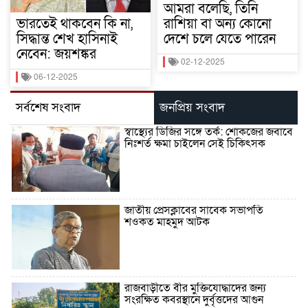
আমরা বলেছি, তিনি
ভারতেই থাকবেন কি না,
রাশিয়া বা অন্য কোনো
সিদ্ধান্ত শেখ হাসিনাই
দেশে চলে যেতে পারেন
নেবেন: জয়শঙ্কর
02-12-2025
06-12-2025
সর্বশেষ সংবাদ
জনপ্রিয় সংবাদ
স্বাস্থ্যের ডিজির সঙ্গে তর্ক: শোকজের জবাবে
নিঃশর্ত ক্ষমা চাইলেন সেই চিকিৎসক
জাতীয় প্রেসক্লাবের সাবেক সভাপতি
শওকত মাহমুদ আটক
রাজবাড়ীতে বীর মুক্তিযোদ্ধাদের জন্য
সংরক্ষিত কবরস্থানে দুর্বৃত্তদের আগুন