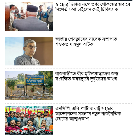
স্বাস্থ্যের ডিজির সঙ্গে তর্ক: শোকজের জবাবে
নিঃশর্ত ক্ষমা চাইলেন সেই চিকিৎসক
জাতীয় প্রেসক্লাবের সাবেক সভাপতি
শওকত মাহমুদ আটক
রাজবাড়ীতে বীর মুক্তিযোদ্ধাদের জন্য
সংরক্ষিত কবরস্থানে দুর্বৃত্তদের আগুন
এনসিপি, এবি পার্টি ও রাষ্ট্র সংস্কার
আন্দোলনের সমন্বয়ে নতুন রাজনৈতিক
জোটের আত্মপ্রকাশ