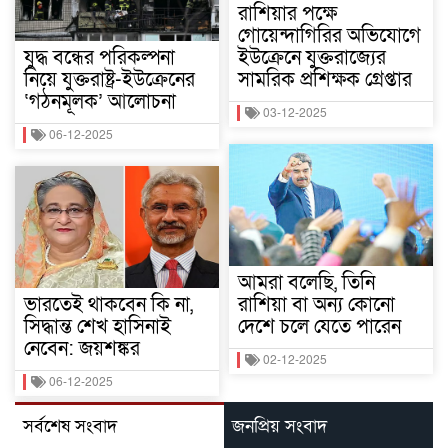
রাশিয়ার পক্ষে
গোয়েন্দাগিরির অভিযোগে
যুদ্ধ বন্ধের পরিকল্পনা
ইউক্রেনে যুক্তরাজ্যের
নিয়ে যুক্তরাষ্ট্র-ইউক্রেনের
সামরিক প্রশিক্ষক গ্রেপ্তার
‘গঠনমূলক’ আলোচনা
03-12-2025
06-12-2025
আমরা বলেছি, তিনি
ভারতেই থাকবেন কি না,
রাশিয়া বা অন্য কোনো
সিদ্ধান্ত শেখ হাসিনাই
দেশে চলে যেতে পারেন
নেবেন: জয়শঙ্কর
02-12-2025
06-12-2025
সর্বশেষ সংবাদ
জনপ্রিয় সংবাদ