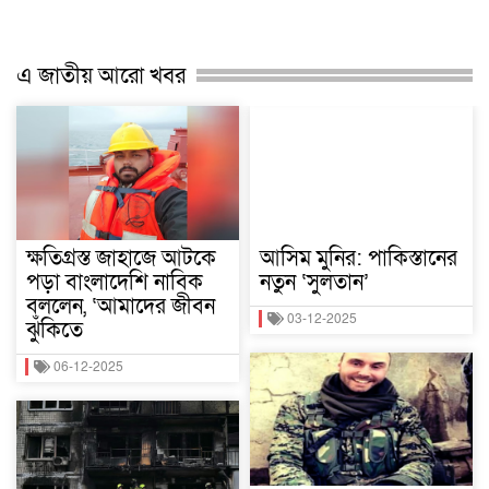
এ জাতীয় আরো খবর
ক্ষতিগ্রস্ত জাহাজে আটকে
আসিম মুনির: পাকিস্তানের
পড়া বাংলাদেশি নাবিক
নতুন ‘সুলতান’
বললেন, ‘আমাদের জীবন
03-12-2025
ঝুঁকিতে
06-12-2025