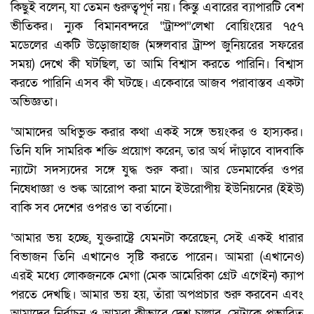
কিছুই বলেন, যা তেমন গুরুত্বপূর্ণ নয়। কিন্তু এবারের ব্যাপারটি বেশ
ভীতিকর। ন্যুক বিমানবন্দরে “ট্রাম্প”লেখা বোয়িংয়ের ৭৫৭
মডেলের একটি উড়োজাহাজ (মঙ্গলবার ট্রাম্প জুনিয়রের সফরের
সময়) দেখে কী ঘটছিল, তা আমি বিশ্বাস করতে পারিনি। বিশ্বাস
করতে পারিনি এসব কী ঘটছে। একেবারে আজব পরাবাস্তব একটা
অভিজ্ঞতা।
‘আমাদের অধিভুক্ত করার কথা একই সঙ্গে ভয়ংকর ও হাস্যকর।
তিনি যদি সামরিক শক্তি প্রয়োগ করেন, তার অর্থ দাঁড়াবে বাদবাকি
ন্যাটো সদস্যদের সঙ্গে যুদ্ধ শুরু করা। আর ডেনমার্কের ওপর
নিষেধাজ্ঞা ও শুল্ক আরোপ করা মানে ইউরোপীয় ইউনিয়নের (ইইউ)
বাকি সব দেশের ওপরও তা বর্তানো।
‘আমার ভয় হচ্ছে, যুক্তরাষ্ট্রে যেমনটা করেছেন, সেই একই ধারার
বিভাজন তিনি এখানেও সৃষ্টি করতে পারেন। আমরা (এখানেও)
এরই মধ্যে লোকজনকে মেগা (মেক আমেরিকা গ্রেট এগেইন) ক্যাপ
পরতে দেখছি। আমার ভয় হয়, তাঁরা অপপ্রচার শুরু করবেন এবং
আমাদের নির্বাচন ও আমরা কীভাবে দেশ চালাব, সেটাকে প্রভাবিত