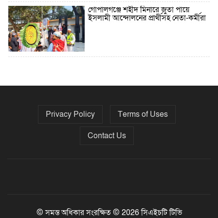
গোপালগঞ্জে শহীদ মিনারে জুতা পায়ে
ইসলামী আন্দোলনের প্রার্থীসহ নেতা-কর্মীরা
৫ বছরে বিদেশি ঋণ বেড়েছে ৪২%
Privacy Policy
Terms of Uses
নির্বাচনের তফসিল ৮-১৫ ডিসেম্বরের মধ্যে
যেকোনো দিন
Contact Us
ফেব্রুয়ারির প্রথমার্ধে জাতীয় নির্বাচন ও
গণভোট আয়োজনে ইসি প্রস্তুত, প্রধান
উপদেষ্টাকে সিইসি
© সমস্ত অধিকার সংরক্ষিত © 2026 সিএইচটি টিভি