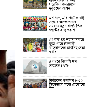
মুক্তিযোদ্ধাদের জন্য
সংরক্ষিত কবরস্থানে
দুর্বৃত্তদের আগুন
এনসিপি, এবি পার্টি ও রাষ্ট্র
সংস্কার আন্দোলনের
সমন্বয়ে নতুন রাজনৈতিক
জোটের আত্মপ্রকাশ
গোপালগঞ্জে শহীদ মিনারে
জুতা পায়ে ইসলামী
আন্দোলনের প্রার্থীসহ নেতা-
কর্মীরা
৫ বছরে বিদেশি ঋণ
বেড়েছে ৪২%
নির্বাচনের তফসিল ৮-১৫
ডিসেম্বরের মধ্যে যেকোনো
দিন
ফেব্রুয়ারির প্রথমার্ধে জাতীয়
নির্বাচন ও গণভোট