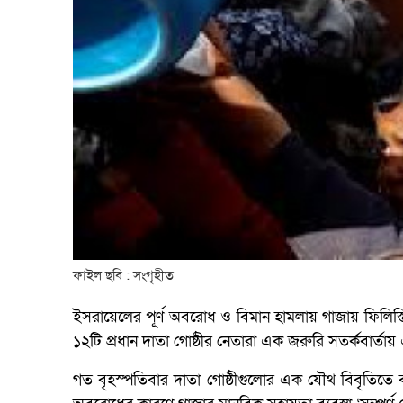
ফাইল ছবি : সংগৃহীত
ইসরায়েলের পূর্ণ অবরোধ ও বিমান হামলায় গাজায় ফিলিস্
১২টি প্রধান দাতা গোষ্ঠীর নেতারা এক জরুরি সতর্কবার্ত
গত বৃহস্পতিবার দাতা গোষ্ঠীগুলোর এক যৌথ বিবৃতিতে 