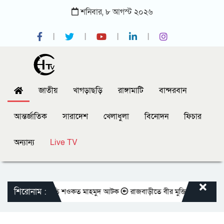
শনিবার,
৮
আগস্ট
২০২৬
জাতীয়
খাগড়াছড়ি
রাঙ্গামাটি
বান্দরবান
আন্তর্জাতিক
সারাদেশ
খেলাধুলা
বিনোদন
ফিচার
অন্যান্য
Live TV
শিরোনাম :
বেক সভাপতি শওকত মাহমুদ আটক
রাজবাড়ীতে বীর মুক্তিযোদ্ধাদের জন্য সংরক্ষিত কবর