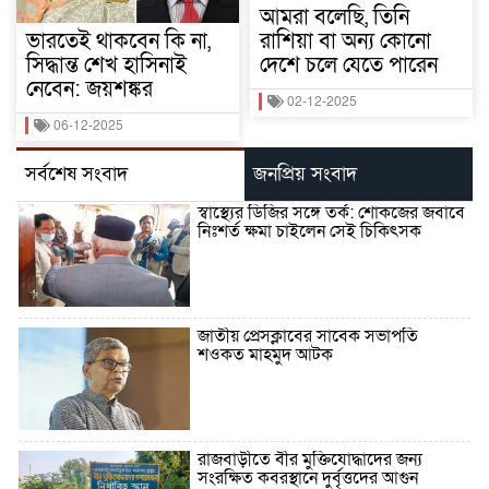
আমরা বলেছি, তিনি
ভারতেই থাকবেন কি না,
রাশিয়া বা অন্য কোনো
সিদ্ধান্ত শেখ হাসিনাই
দেশে চলে যেতে পারেন
নেবেন: জয়শঙ্কর
02-12-2025
06-12-2025
সর্বশেষ সংবাদ
জনপ্রিয় সংবাদ
স্বাস্থ্যের ডিজির সঙ্গে তর্ক: শোকজের জবাবে
নিঃশর্ত ক্ষমা চাইলেন সেই চিকিৎসক
জাতীয় প্রেসক্লাবের সাবেক সভাপতি
শওকত মাহমুদ আটক
রাজবাড়ীতে বীর মুক্তিযোদ্ধাদের জন্য
সংরক্ষিত কবরস্থানে দুর্বৃত্তদের আগুন