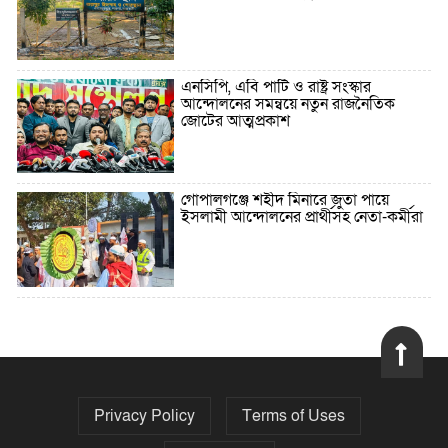
এনসিপি, এবি পার্টি ও রাষ্ট্র সংস্কার
আন্দোলনের সমন্বয়ে নতুন রাজনৈতিক
জোটের আত্মপ্রকাশ
গোপালগঞ্জে শহীদ মিনারে জুতা পায়ে
ইসলামী আন্দোলনের প্রার্থীসহ নেতা-কর্মীরা
৫ বছরে বিদেশি ঋণ বেড়েছে ৪২%
Privacy Policy
Terms of Uses
নির্বাচনের তফসিল ৮-১৫ ডিসেম্বরের মধ্যে
যেকোনো দিন