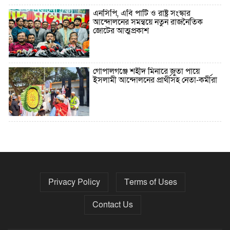
এনসিপি, এবি পার্টি ও রাষ্ট্র সংস্কার
আন্দোলনের সমন্বয়ে নতুন রাজনৈতিক
জোটের আত্মপ্রকাশ
গোপালগঞ্জে শহীদ মিনারে জুতা পায়ে
ইসলামী আন্দোলনের প্রার্থীসহ নেতা-কর্মীরা
৫ বছরে বিদেশি ঋণ বেড়েছে ৪২%
Privacy Policy
Terms of Uses
নির্বাচনের তফসিল ৮-১৫ ডিসেম্বরের মধ্যে
যেকোনো দিন
Contact Us