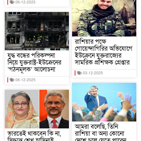
06-12-2025
রাশিয়ার পক্ষে
গোয়েন্দাগিরির অভিযোগে
যুদ্ধ বন্ধের পরিকল্পনা
ইউক্রেনে যুক্তরাজ্যের
নিয়ে যুক্তরাষ্ট্র-ইউক্রেনের
সামরিক প্রশিক্ষক গ্রেপ্তার
‘গঠনমূলক’ আলোচনা
03-12-2025
06-12-2025
আমরা বলেছি, তিনি
ভারতেই থাকবেন কি না,
রাশিয়া বা অন্য কোনো
সিদ্ধান্ত শেখ হাসিনাই
দেশে চলে যেতে পারেন