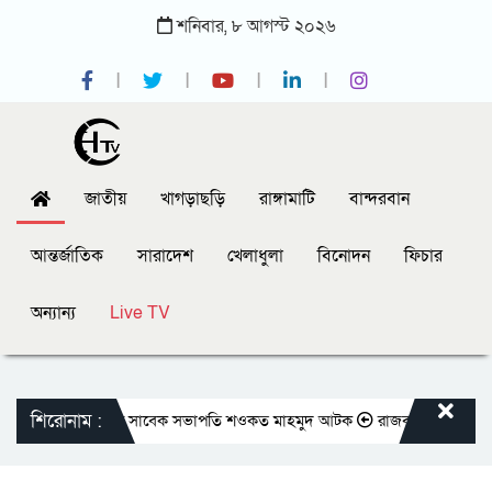
শনিবার,
৮
আগস্ট
২০২৬
জাতীয়
খাগড়াছড়ি
রাঙ্গামাটি
বান্দরবান
আন্তর্জাতিক
সারাদেশ
খেলাধুলা
বিনোদন
ফিচার
অন্যান্য
Live TV
শিরোনাম :
তীয় প্রেসক্লাবের সাবেক সভাপতি শওকত মাহমুদ আটক
রাজবাড়ীতে বীর মুক্তিযোদ্ধ