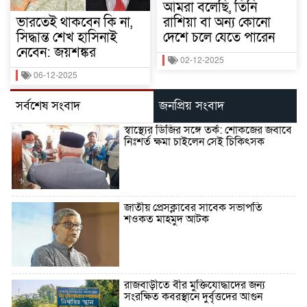
আমরা বলেছি, তিনি
ভারতেই থাকবেন কি না,
রাশিয়া বা অন্য কোনো
সিদ্ধান্ত শেখ হাসিনাই
দেশে চলে যেতে পারেন
নেবেন: জয়শঙ্কর
02-12-2025
06-12-2025
সর্বশেষ সংবাদ
জনপ্রিয় সংবাদ
স্বাস্থ্যের ডিজির সঙ্গে তর্ক: শোকজের জবাবে
নিঃশর্ত ক্ষমা চাইলেন সেই চিকিৎসক
জাতীয় প্রেসক্লাবের সাবেক সভাপতি
শওকত মাহমুদ আটক
রাজবাড়ীতে বীর মুক্তিযোদ্ধাদের জন্য
সংরক্ষিত কবরস্থানে দুর্বৃত্তদের আগুন