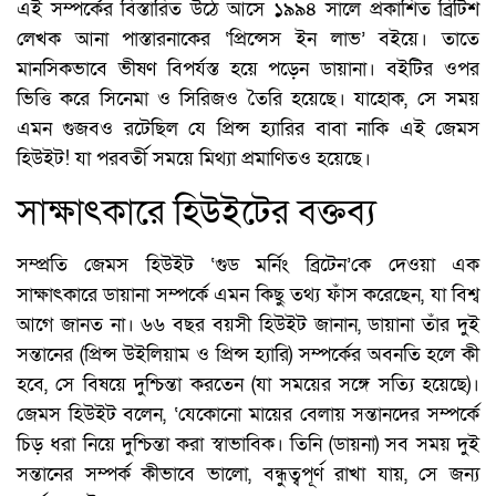
এই সম্পর্কের বিস্তারিত উঠে আসে ১৯৯৪ সালে প্রকাশিত ব্রিটিশ
লেখক আনা পাস্তারনাকের ‘প্রিন্সেস ইন লাভ’ বইয়ে। তাতে
মানসিকভাবে ভীষণ বিপর্যস্ত হয়ে পড়েন ডায়ানা। বইটির ওপর
ভিত্তি করে সিনেমা ও সিরিজও তৈরি হয়েছে। যাহোক, সে সময়
এমন গুজবও রটেছিল যে প্রিন্স হ্যারির বাবা নাকি এই জেমস
হিউইট! যা পরবর্তী সময়ে মিথ্যা প্রমাণিতও হয়েছে।
সাক্ষাৎকারে হিউইটের বক্তব্য
সম্প্রতি জেমস হিউইট ‘গুড মর্নিং ব্রিটেন’কে দেওয়া এক
সাক্ষাৎকারে ডায়ানা সম্পর্কে এমন কিছু তথ্য ফাঁস করেছেন, যা বিশ্ব
আগে জানত না। ৬৬ বছর বয়সী হিউইট জানান, ডায়ানা তাঁর দুই
সন্তানের (প্রিন্স উইলিয়াম ও প্রিন্স হ্যারি) সম্পর্কের অবনতি হলে কী
হবে, সে বিষয়ে দুশ্চিন্তা করতেন (যা সময়ের সঙ্গে সত্যি হয়েছে)।
জেমস হিউইট বলেন, ‘যেকোনো মায়ের বেলায় সন্তানদের সম্পর্কে
চিড় ধরা নিয়ে দুশ্চিন্তা করা স্বাভাবিক। তিনি (ডায়না) সব সময় দুই
সন্তানের সম্পর্ক কীভাবে ভালো, বন্ধুত্বপূর্ণ রাখা যায়, সে জন্য