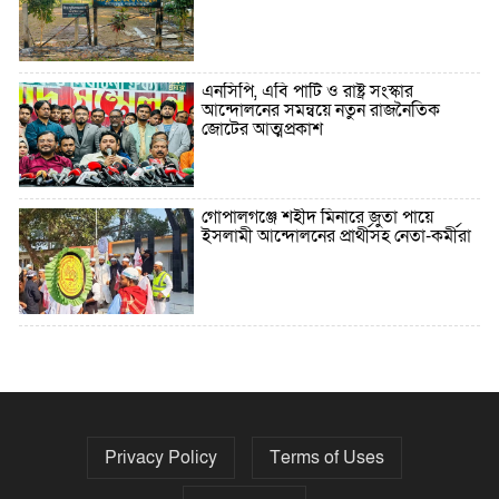
এনসিপি, এবি পার্টি ও রাষ্ট্র সংস্কার
আন্দোলনের সমন্বয়ে নতুন রাজনৈতিক
জোটের আত্মপ্রকাশ
গোপালগঞ্জে শহীদ মিনারে জুতা পায়ে
ইসলামী আন্দোলনের প্রার্থীসহ নেতা-কর্মীরা
৫ বছরে বিদেশি ঋণ বেড়েছে ৪২%
Privacy Policy
Terms of Uses
নির্বাচনের তফসিল ৮-১৫ ডিসেম্বরের মধ্যে
যেকোনো দিন