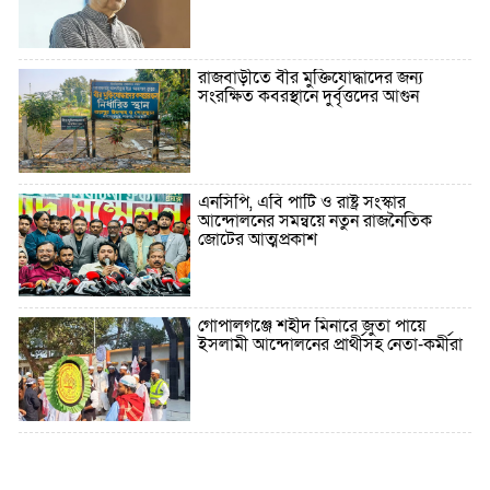
রাজবাড়ীতে বীর মুক্তিযোদ্ধাদের জন্য
সংরক্ষিত কবরস্থানে দুর্বৃত্তদের আগুন
এনসিপি, এবি পার্টি ও রাষ্ট্র সংস্কার
আন্দোলনের সমন্বয়ে নতুন রাজনৈতিক
জোটের আত্মপ্রকাশ
গোপালগঞ্জে শহীদ মিনারে জুতা পায়ে
ইসলামী আন্দোলনের প্রার্থীসহ নেতা-কর্মীরা
৫ বছরে বিদেশি ঋণ বেড়েছে ৪২%