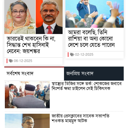
আমরা বলেছি, তিনি
ভারতেই থাকবেন কি না,
রাশিয়া বা অন্য কোনো
সিদ্ধান্ত শেখ হাসিনাই
দেশে চলে যেতে পারেন
নেবেন: জয়শঙ্কর
02-12-2025
06-12-2025
সর্বশেষ সংবাদ
জনপ্রিয় সংবাদ
স্বাস্থ্যের ডিজির সঙ্গে তর্ক: শোকজের জবাবে
নিঃশর্ত ক্ষমা চাইলেন সেই চিকিৎসক
জাতীয় প্রেসক্লাবের সাবেক সভাপতি
শওকত মাহমুদ আটক