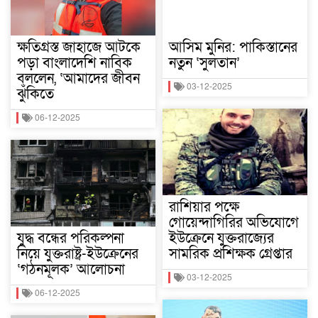
ক্ষতিগ্রস্ত জাহাজে আটকে
আসিম মুনির: পাকিস্তানের
পড়া বাংলাদেশি নাবিক
নতুন ‘সুলতান’
বললেন, ‘আমাদের জীবন
03-12-2025
ঝুঁকিতে
06-12-2025
রাশিয়ার পক্ষে
গোয়েন্দাগিরির অভিযোগে
যুদ্ধ বন্ধের পরিকল্পনা
ইউক্রেনে যুক্তরাজ্যের
নিয়ে যুক্তরাষ্ট্র-ইউক্রেনের
সামরিক প্রশিক্ষক গ্রেপ্তার
‘গঠনমূলক’ আলোচনা
03-12-2025
06-12-2025