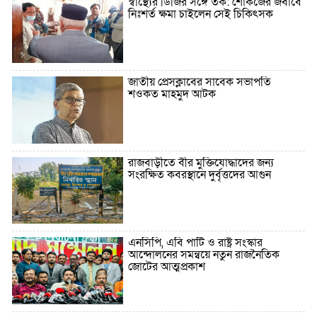
স্বাস্থ্যের ডিজির সঙ্গে তর্ক: শোকজের জবাবে
নিঃশর্ত ক্ষমা চাইলেন সেই চিকিৎসক
জাতীয় প্রেসক্লাবের সাবেক সভাপতি
শওকত মাহমুদ আটক
রাজবাড়ীতে বীর মুক্তিযোদ্ধাদের জন্য
সংরক্ষিত কবরস্থানে দুর্বৃত্তদের আগুন
এনসিপি, এবি পার্টি ও রাষ্ট্র সংস্কার
আন্দোলনের সমন্বয়ে নতুন রাজনৈতিক
জোটের আত্মপ্রকাশ