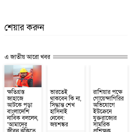
শেয়ার করুন
এ জাতীয় আরো খবর
ক্ষতিগ্রস্ত
ভারতেই
রাশিয়ার পক্ষে
জাহাজে
থাকবেন কি না,
গোয়েন্দাগিরির
আটকে পড়া
সিদ্ধান্ত শেখ
অভিযোগে
বাংলাদেশি
হাসিনাই
ইউক্রেনে
নাবিক বললেন,
নেবেন:
যুক্তরাজ্যের
‘আমাদের
জয়শঙ্কর
সামরিক
জীবন ঝুঁকিতে
প্রশিক্ষক