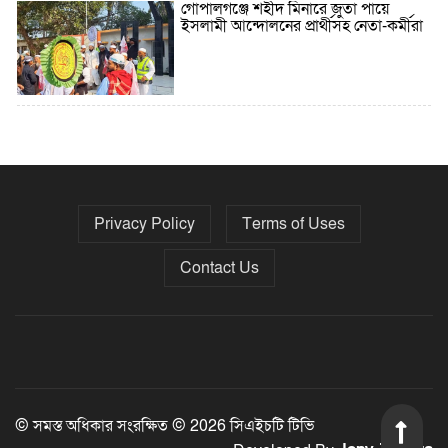
গোপালগঞ্জে শহীদ মিনারে জুতা পায়ে
ইসলামী আন্দোলনের প্রার্থীসহ নেতা-কর্মীরা
৫ বছরে বিদেশি ঋণ বেড়েছে ৪২%
Privacy Policy
Terms of Uses
নির্বাচনের তফসিল ৮-১৫ ডিসেম্বরের মধ্যে
যেকোনো দিন
Contact Us
ফেব্রুয়ারির প্রথমার্ধে জাতীয় নির্বাচন ও
গণভোট আয়োজনে ইসি প্রস্তুত, প্রধান
উপদেষ্টাকে সিইসি
© সমস্ত অধিকার সংরক্ষিত © 2026 সিএইচটি টিভি