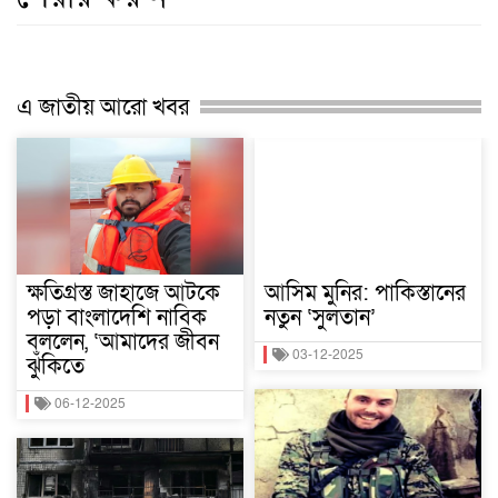
এ জাতীয় আরো খবর
ক্ষতিগ্রস্ত জাহাজে আটকে
আসিম মুনির: পাকিস্তানের
পড়া বাংলাদেশি নাবিক
নতুন ‘সুলতান’
বললেন, ‘আমাদের জীবন
03-12-2025
ঝুঁকিতে
06-12-2025