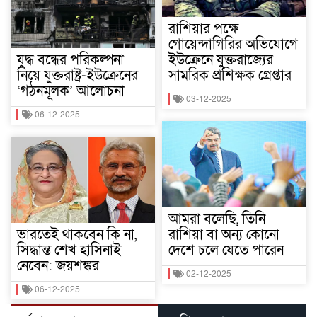
রাশিয়ার পক্ষে
গোয়েন্দাগিরির অভিযোগে
যুদ্ধ বন্ধের পরিকল্পনা
ইউক্রেনে যুক্তরাজ্যের
নিয়ে যুক্তরাষ্ট্র-ইউক্রেনের
সামরিক প্রশিক্ষক গ্রেপ্তার
‘গঠনমূলক’ আলোচনা
03-12-2025
06-12-2025
আমরা বলেছি, তিনি
ভারতেই থাকবেন কি না,
রাশিয়া বা অন্য কোনো
সিদ্ধান্ত শেখ হাসিনাই
দেশে চলে যেতে পারেন
নেবেন: জয়শঙ্কর
02-12-2025
06-12-2025