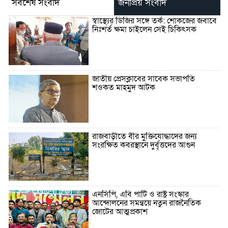
সর্বশেষ সংবাদ
জনপ্রিয় সংবাদ
স্বাস্থ্যের ডিজির সঙ্গে তর্ক: শোকজের জবাবে
নিঃশর্ত ক্ষমা চাইলেন সেই চিকিৎসক
জাতীয় প্রেসক্লাবের সাবেক সভাপতি
শওকত মাহমুদ আটক
রাজবাড়ীতে বীর মুক্তিযোদ্ধাদের জন্য
সংরক্ষিত কবরস্থানে দুর্বৃত্তদের আগুন
এনসিপি, এবি পার্টি ও রাষ্ট্র সংস্কার
আন্দোলনের সমন্বয়ে নতুন রাজনৈতিক
জোটের আত্মপ্রকাশ