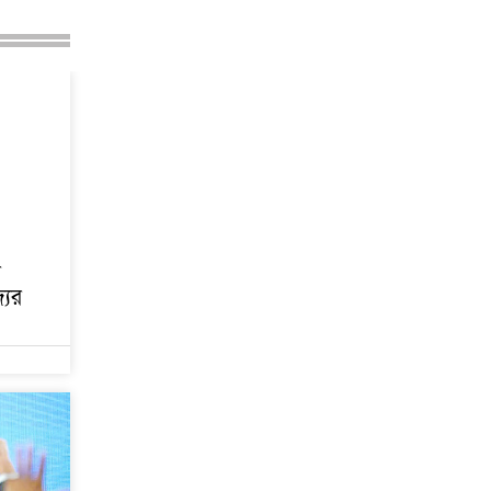
র
যের