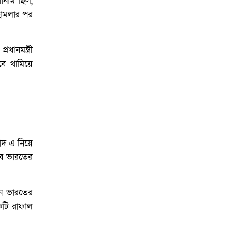
রোনাম ছিল,
 হামলার পর
ধানমন্ত্রী
বে থামিয়ে
াদ এ নিয়ে
তবে ভারতের
খন ভারতের
কটি রাফাল