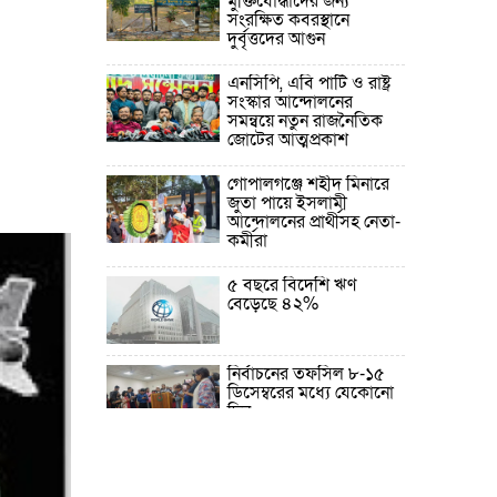
মুক্তিযোদ্ধাদের জন্য
সংরক্ষিত কবরস্থানে
দুর্বৃত্তদের আগুন
এনসিপি, এবি পার্টি ও রাষ্ট্র
সংস্কার আন্দোলনের
সমন্বয়ে নতুন রাজনৈতিক
জোটের আত্মপ্রকাশ
গোপালগঞ্জে শহীদ মিনারে
জুতা পায়ে ইসলামী
আন্দোলনের প্রার্থীসহ নেতা-
কর্মীরা
৫ বছরে বিদেশি ঋণ
বেড়েছে ৪২%
নির্বাচনের তফসিল ৮-১৫
ডিসেম্বরের মধ্যে যেকোনো
দিন
ফেব্রুয়ারির প্রথমার্ধে জাতীয়
নির্বাচন ও গণভোট