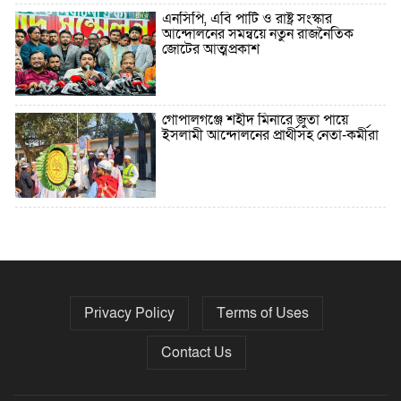
এনসিপি, এবি পার্টি ও রাষ্ট্র সংস্কার
আন্দোলনের সমন্বয়ে নতুন রাজনৈতিক
জোটের আত্মপ্রকাশ
গোপালগঞ্জে শহীদ মিনারে জুতা পায়ে
ইসলামী আন্দোলনের প্রার্থীসহ নেতা-কর্মীরা
৫ বছরে বিদেশি ঋণ বেড়েছে ৪২%
Privacy Policy
Terms of Uses
নির্বাচনের তফসিল ৮-১৫ ডিসেম্বরের মধ্যে
যেকোনো দিন
Contact Us