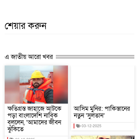
শেয়ার করুন
এ জাতীয় আরো খবর
ক্ষতিগ্রস্ত জাহাজে আটকে
আসিম মুনির: পাকিস্তানের
পড়া বাংলাদেশি নাবিক
নতুন ‘সুলতান’
বললেন, ‘আমাদের জীবন
03-12-2025
ঝুঁকিতে