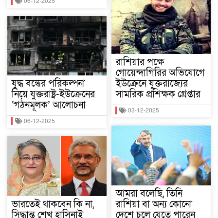
06-12-2025
রাশিয়ার পক্ষে
গোয়েন্দাগিরির অভিযোগে
যুদ্ধ বন্ধের পরিকল্পনা
ইউক্রেনে যুক্তরাজ্যের
নিয়ে যুক্তরাষ্ট্র-ইউক্রেনের
সামরিক প্রশিক্ষক গ্রেপ্তার
‘গঠনমূলক’ আলোচনা
03-12-2025
06-12-2025
আমরা বলেছি, তিনি
ভারতেই থাকবেন কি না,
রাশিয়া বা অন্য কোনো
সিদ্ধান্ত শেখ হাসিনাই
দেশে চলে যেতে পারেন