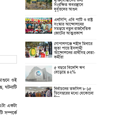
মুক্তিযোদ্ধাদের জন্য
সংরক্ষিত কবরস্থানে
দুর্বৃত্তদের আগুন
এনসিপি, এবি পার্টি ও রাষ্ট্র
সংস্কার আন্দোলনের
সমন্বয়ে নতুন রাজনৈতিক
জোটের আত্মপ্রকাশ
গোপালগঞ্জে শহীদ মিনারে
জুতা পায়ে ইসলামী
আন্দোলনের প্রার্থীসহ নেতা-
কর্মীরা
৫ বছরে বিদেশি ঋণ
বেড়েছে ৪২%
 আগুনে ওই
ে, ঘটনাটি
নির্বাচনের তফসিল ৮-১৫
ডিসেম্বরের মধ্যে যেকোনো
দিন
 এটা একটা
ফেব্রুয়ারির প্রথমার্ধে জাতীয়
ি সম্পর্কে
নির্বাচন ও গণভোট