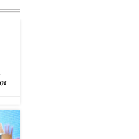
র
যের