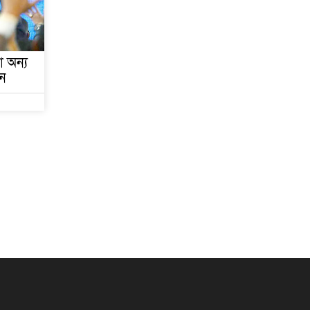
া অন্য
ন