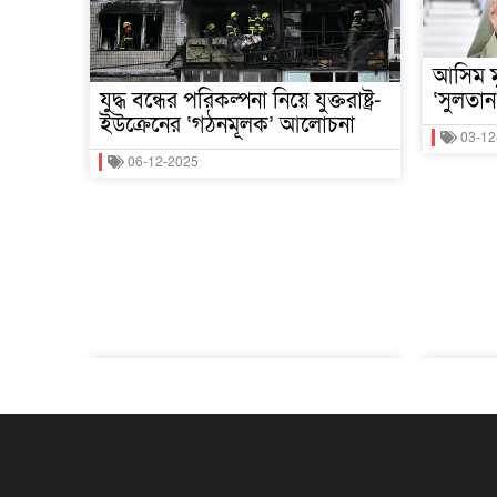
আসিম মু
যুদ্ধ বন্ধের পরিকল্পনা নিয়ে যুক্তরাষ্ট্র-
‘সুলতান
ইউক্রেনের ‘গঠনমূলক’ আলোচনা
03-12
06-12-2025