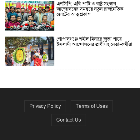
এনসিপি, এবি পার্টি ও রাষ্ট্র সংস্কার
আন্দোলনের সমন্বয়ে নতুন রাজনৈতিক
জোটের আত্মপ্রকাশ
গোপালগঞ্জে শহীদ মিনারে জুতা পায়ে
ইসলামী আন্দোলনের প্রার্থীসহ নেতা-কর্মীরা
৫ বছরে বিদেশি ঋণ বেড়েছে ৪২%
Privacy Policy
Terms of Uses
নির্বাচনের তফসিল ৮-১৫ ডিসেম্বরের মধ্যে
যেকোনো দিন
Contact Us