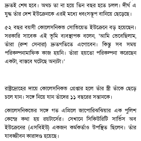
দ্রুতই শেষ হবে। অথচ তা না হয়ে তিন বছর হতে চলল। দীর্ঘ এ
যুদ্ধ তাঁর দেশ ইউক্রেনকে এরই মধ্যে ধ্বংসস্তূপ বানিয়ে ছেড়েছে।
৫২ বছর বয়সী কোলেসনিকভ সোভিয়েত ইউক্রেনে বড় হয়েছেন।
সরকারি সাবেক এই ভূমি ব্যবস্থাপক বলেন, ‘আমি ভেবেছিলাম,
তাঁরা (রুশ সেনারা) দ্রুতগতিতে এগোবেন। কিন্তু সব সময়
পরিকল্পনামাফিক কাজ হয়নি। তাঁরা হয়তো পরিকল্পনা করেছেন
একটা, বাস্তবে ঘটেছে অন্যটা।’
রাষ্ট্রদ্রোহের দায়ে কোলেসনিকভ গ্রেপ্তার হলে তাঁর স্ত্রী তাঁকে ছেড়ে
চলে যান। সঙ্গে নিয়ে যান তাঁদের ১১ বছরের সন্তানকে।
কোলেসনিকভের সঙ্গে গত এপ্রিলে জাপোরিঝঝিয়ার এক পুলিশ
কেন্দ্রে কথা হয় রয়টার্সের। সেখানে সিকিউরিটি সার্ভিস অব
ইউক্রেনের (এসবিইউ) একজন কর্মকর্তাও উপস্থিত ছিলেন। তাঁর
যাবজ্জীবন কারাদণ্ড হয়েছে।