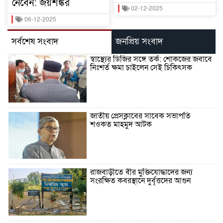
নেবেন: জয়শঙ্কর
02-12-2025
06-12-2025
সর্বশেষ সংবাদ
জনপ্রিয় সংবাদ
স্বাস্থ্যের ডিজির সঙ্গে তর্ক: শোকজের জবাবে
নিঃশর্ত ক্ষমা চাইলেন সেই চিকিৎসক
জাতীয় প্রেসক্লাবের সাবেক সভাপতি
শওকত মাহমুদ আটক
রাজবাড়ীতে বীর মুক্তিযোদ্ধাদের জন্য
সংরক্ষিত কবরস্থানে দুর্বৃত্তদের আগুন