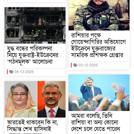
রাশিয়ার পক্ষে
গোয়েন্দাগিরির অভিযোগে
যুদ্ধ বন্ধের পরিকল্পনা
ইউক্রেনে যুক্তরাজ্যের
নিয়ে যুক্তরাষ্ট্র-ইউক্রেনের
সামরিক প্রশিক্ষক গ্রেপ্তার
‘গঠনমূলক’ আলোচনা
03-12-2025
06-12-2025
আমরা বলেছি, তিনি
ভারতেই থাকবেন কি না,
রাশিয়া বা অন্য কোনো
সিদ্ধান্ত শেখ হাসিনাই
দেশে চলে যেতে পারেন