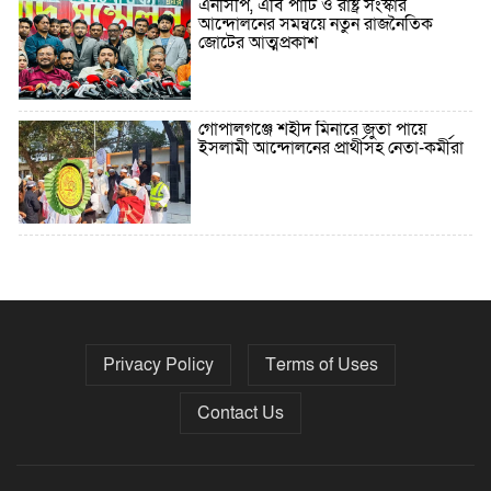
এনসিপি, এবি পার্টি ও রাষ্ট্র সংস্কার
আন্দোলনের সমন্বয়ে নতুন রাজনৈতিক
জোটের আত্মপ্রকাশ
গোপালগঞ্জে শহীদ মিনারে জুতা পায়ে
ইসলামী আন্দোলনের প্রার্থীসহ নেতা-কর্মীরা
৫ বছরে বিদেশি ঋণ বেড়েছে ৪২%
Privacy Policy
Terms of Uses
নির্বাচনের তফসিল ৮-১৫ ডিসেম্বরের মধ্যে
যেকোনো দিন
Contact Us