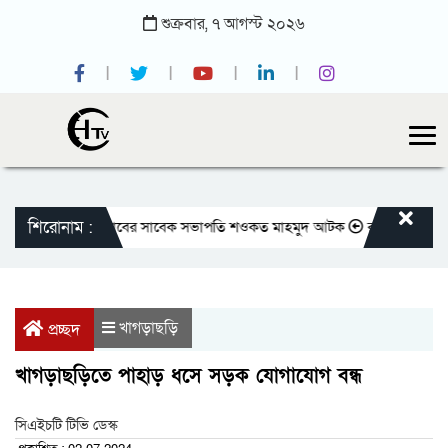
শুক্রবার,
৭
আগস্ট
২০২৬
শিরোনাম :
ক
জাতীয় প্রেসক্লাবের সাবেক সভাপতি শওকত মাহমুদ আটক
রাজবাড়ীতে বীর মুক্
খাগড়াছড়ি
প্রচ্ছদ
খাগড়াছড়িতে পাহাড় ধসে সড়ক যোগাযোগ বন্ধ
সিএইচটি টিভি ডেস্ক