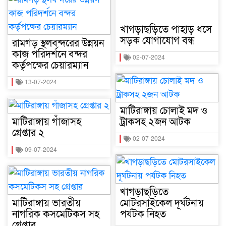
খাগড়াছড়িতে পাহাড় ধসে
সড়ক যোগাযোগ বন্ধ
রামগড় স্থলবন্দরের উন্নয়ন
কাজ পরিদর্শনে বন্দর
02-07-2024
কর্তৃপক্ষের চেয়ারম্যান
13-07-2024
মাটিরাঙ্গায় চোলাই মদ ও
মাটিরাঙ্গায় গাঁজাসহ
ট্রাকসহ ২জন আটক
গ্রেপ্তার ২
02-07-2024
09-07-2024
খাগড়াছড়িতে
মাটিরাঙ্গায় ভারতীয়
মোটরসাইকেল দূর্ঘটনায়
নাগরিক কসমেটিকস সহ
পর্যটক নিহত
গ্রেপ্তার