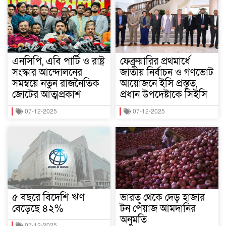
এনসিপি, এবি পার্টি ও রাষ্ট্র
ফেব্রুয়ারির প্রথমার্ধে
সংস্কার আন্দোলনের
জাতীয় নির্বাচন ও গণভোট
সমন্বয়ে নতুন রাজনৈতিক
আয়োজনে ইসি প্রস্তুত,
জোটের আত্মপ্রকাশ
প্রধান উপদেষ্টাকে সিইসি
07-12-2025
07-12-2025
৫ বছরে বিদেশি ঋণ
ভারত থেকে দেড় হাজার
বেড়েছে ৪২%
টন পেঁয়াজ আমদানির
অনুমতি
07-12-2025