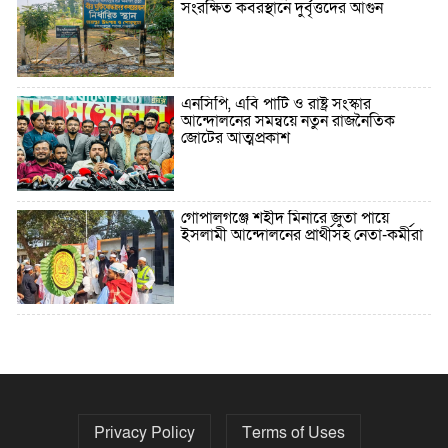
সংরক্ষিত কবরস্থানে দুর্বৃত্তদের আগুন
এনসিপি, এবি পার্টি ও রাষ্ট্র সংস্কার
আন্দোলনের সমন্বয়ে নতুন রাজনৈতিক
জোটের আত্মপ্রকাশ
গোপালগঞ্জে শহীদ মিনারে জুতা পায়ে
ইসলামী আন্দোলনের প্রার্থীসহ নেতা-কর্মীরা
৫ বছরে বিদেশি ঋণ বেড়েছে ৪২%
Privacy Policy
Terms of Uses
নির্বাচনের তফসিল ৮-১৫ ডিসেম্বরের মধ্যে