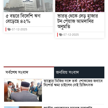
৫ বছরে বিদেশি ঋণ
ভারত থেকে দেড় হাজার
বেড়েছে ৪২%
টন পেঁয়াজ আমদানির
অনুমতি
07-12-2025
07-12-2025
সর্বশেষ সংবাদ
জনপ্রিয় সংবাদ
স্বাস্থ্যের ডিজির সঙ্গে তর্ক: শোকজের জবাবে
নিঃশর্ত ক্ষমা চাইলেন সেই চিকিৎসক