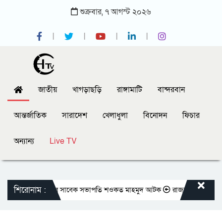
শুক্রবার,
৭
আগস্ট
২০২৬
জাতীয়
খাগড়াছড়ি
রাঙ্গামাটি
বান্দরবান
আন্তর্জাতিক
সারাদেশ
খেলাধুলা
বিনোদন
ফিচার
অন্যান্য
Live TV
শিরোনাম :
তীয় প্রেসক্লাবের সাবেক সভাপতি শওকত মাহমুদ আটক
রাজবাড়ীতে বীর মুক্তিযোদ্