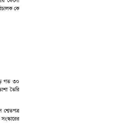
ননীয় ফেলো
পরিচালক কে
পড়ে গত ৩০
তাশা তৈরি
 শ্বেতপত্র
 সংস্কারের