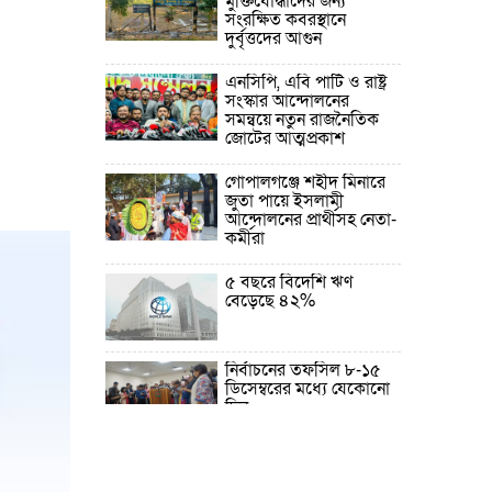
মুক্তিযোদ্ধাদের জন্য
সংরক্ষিত কবরস্থানে
দুর্বৃত্তদের আগুন
এনসিপি, এবি পার্টি ও রাষ্ট্র
সংস্কার আন্দোলনের
সমন্বয়ে নতুন রাজনৈতিক
জোটের আত্মপ্রকাশ
গোপালগঞ্জে শহীদ মিনারে
জুতা পায়ে ইসলামী
আন্দোলনের প্রার্থীসহ নেতা-
কর্মীরা
৫ বছরে বিদেশি ঋণ
বেড়েছে ৪২%
নির্বাচনের তফসিল ৮-১৫
ডিসেম্বরের মধ্যে যেকোনো
দিন
ফেব্রুয়ারির প্রথমার্ধে জাতীয়
নির্বাচন ও গণভোট