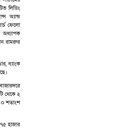
টিভ লিডিং
্স অ্যান্ড
ার্চ ফেলো
র অধ্যাপক
ঠান রামরুর
ার, ব্যাংক
েছে।
 বাজারদরে
টি থেকে ২
 ৪০ শতাংশ
খ ৭৫ হাজার