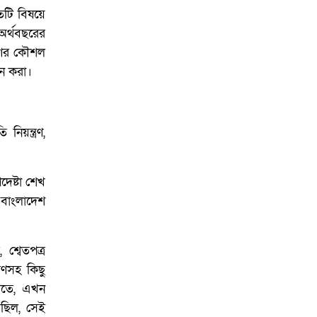
াতটি বিষয়ে
অর্থবছরের
রণের কৌশল
ন করা।
িয়ন্ত্রণ,
েষ্টা শেখ
 বাংলাদেশ
 শ্বেতপত্র
রণসহ কিছু
 মতে, এখন
েছিল, সেই